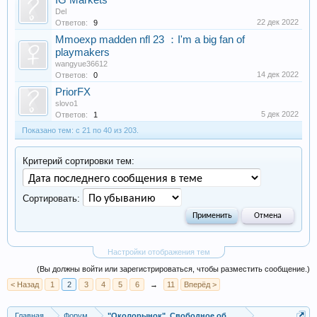
IG Markets
Del
22 дек 2022
Ответов:
9
Mmoexp madden nfl 23 ：I'm a big fan of
playmakers
wangyue36612
14 дек 2022
Ответов:
0
PriorFX
slovo1
5 дек 2022
Ответов:
1
Показано тем: с 21 по 40 из 203.
Критерий сортировки тем:
Сортировать:
Настройки отображения тем
(Вы должны войти или зарегистрироваться, чтобы разместить сообщение.)
< Назад
1
2
3
4
5
6
→
11
Вперёд >
Главная
Форум
"Околорынок", Свободное общение