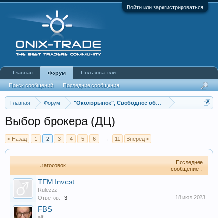
Войти или зарегистрироваться
Главная
Пользователи
Форум
Поиск сообщений
Последние сообщения
Главная
Форум
"Околорынок", Свободное общение
Выбор брокера (ДЦ)
< Назад
1
2
3
4
5
6
→
11
Вперёд >
Последнее
Заголовок
сообщение ↓
TFM Invest
Rulezzz
18 июл 2023
Ответов:
3
FBS
alf