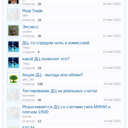
18 июл 2023
Ответов:
25
Real Trade
Slim
24 июн 2023
Ответов:
16
Экснесс
espero
12 июн 2023
Ответов:
30
ДЦ. со спредом ноль и комиссией.
Jingo
10 май 2023
Ответов:
6
какой ДЦ позволит это?
Jingo
10 май 2023
Ответов:
24
Акции ДЦ - выгода или обман?
alex_86t
24 апр 2023
Ответов:
535
Тестирование ДЦ на реальных счетах
favoritefx
24 апр 2023
Ответов:
40
Розыскивается ДЦ со счетами типа МИНИ и
плечом 1/500
Kermit
24 апр 2023
Ответов:
12