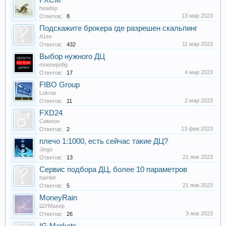
FXCM
headsp
13 мар 2023
Ответов:
8
Подскажите брокера где разрешен скальпинг
A1ex
11 мар 2023
Ответов:
432
Выбор нужного ДЦ
mnenepofig
4 мар 2023
Ответов:
17
FIBO Group
Loknar
2 мар 2023
Ответов:
11
FXD24
Симеон
13 фев 2023
Ответов:
2
плечо 1:1000, есть сейчас такие ДЦ?
Jingo
21 янв 2023
Ответов:
13
Сервис подбора ДЦ, более 10 параметров
hamlet
21 янв 2023
Ответов:
5
MoneyRain
ШУМахер
3 янв 2023
Ответов:
26