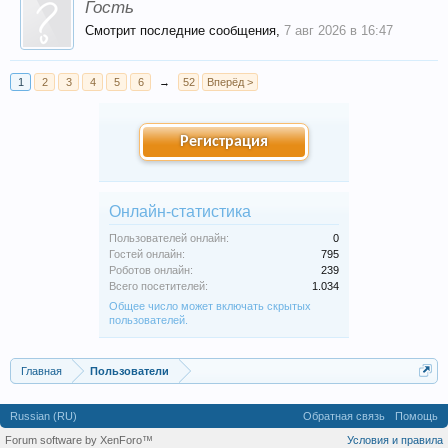
Гость
Смотрит последние сообщения,
7 авг 2026 в 16:47
1
2
3
4
5
6
→
52
Вперёд >
Регистрация
Онлайн-статистика
Пользователей онлайн:
0
Гостей онлайн:
795
Роботов онлайн:
239
Всего посетителей:
1.034
Общее число может включать скрытых
пользователей.
Главная
Пользователи
Russian (RU)
Обратная связь
Помощь
Forum software by XenForo™
Условия и правила