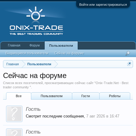
Войти или зарегистрироваться
Главная
Форум
Пользователи
Выдающиеся пользователи
Сейчас на форуме
Недавняя активность
Новые сообщения профиля
Главная
Пользователи
Сейчас на форуме
Список всех посетителей, просматривающих сейчас сайт "Onix-Trade.Net - Best
trader community ".
Все
Пользователи
Гости
Роботы
Гость
Смотрит последние сообщения,
7 авг 2026 в 16:47
Гость