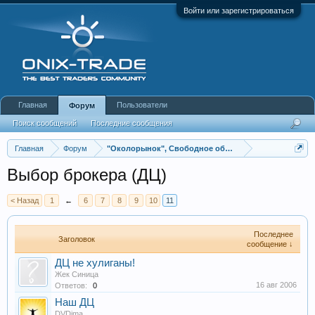
Войти или зарегистрироваться
Главная
Пользователи
Форум
Поиск сообщений
Последние сообщения
Главная
Форум
"Околорынок", Свободное общение
Выбор брокера (ДЦ)
< Назад
1
←
6
7
8
9
10
11
Последнее
Заголовок
сообщение ↓
ДЦ не хулиганы!
Жек Синица
16 авг 2006
Ответов:
0
Наш ДЦ
DVDima