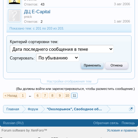
3 авг 2006
Ответов:
43
ДЦ E-Capital
pnick
1 авг 2006
Ответов:
2
Показано тем: с 201 по 203 из 203.
Критерий сортировки тем:
Сортировать:
Настройки отображения тем
(Вы должны войти или зарегистрироваться, чтобы разместить сообщение.)
< Назад
1
←
6
7
8
9
10
11
Главная
Форум
"Околорынок", Свободное общение
Russian (RU)
Обратная связь
Помощь
Forum software by XenForo™
Условия и правила