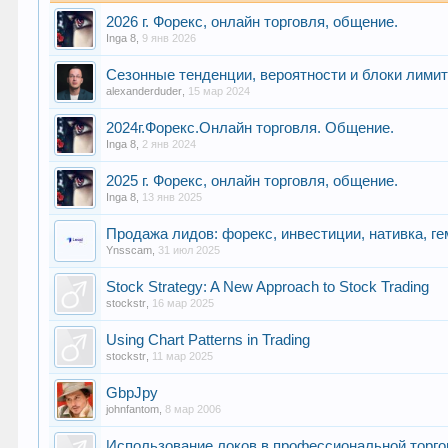
2026 г. Форекс, онлайн торговля, общение.
Inga 8
,
9 янв 2026
Сезонные тенденции, вероятности и блоки лими
alexanderduder
,
15 мар 2024
2024г.Форекс.Онлайн торговля. Общение.
Inga 8
,
2 янв 2024
2025 г. Форекс, онлайн торговля, общение.
Inga 8
,
13 янв 2025
Продажа лидов: форекс, инвестиции, нативка, ге
Ynsscam
,
31 июл 2025
Stock Strategy: A New Approach to Stock Trading
stockstr
,
16 мар 2025
Using Chart Patterns in Trading
stockstr
,
11 мар 2025
GbpJpy
johnfantom
,
8 мар 2006
Использование локов в профессиональной торг