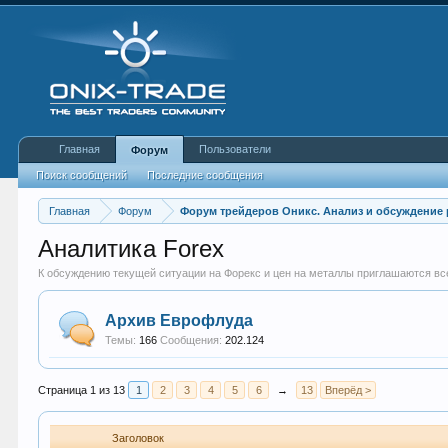
Главная
Пользователи
Форум
Поиск сообщений
Последние сообщения
Главная
Форум
Форум трейдеров Оникс. Анализ и обсуждение
Аналитика Forex
К обсуждению текущей ситуации на Форекс и цен на металлы приглашаются в
Архив Еврофлуда
Темы:
166
Сообщения:
202.124
Страница 1 из 13
1
2
3
4
5
6
→
13
Вперёд >
Заголовок