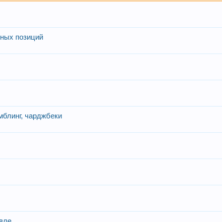
тных позиций
мблинг, чарджбеки
овле