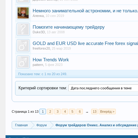
Немного занимательной астрономии, и не только.
Аленка
,
10 сен 2019
Помогите начинающему трейдеру
Duke3D
,
13 авг 2008
GOLD and EUR USD live accurate Free forex signa
freeforex20
,
25 мар 2019
How Trends Work
pattern
,
5 фев 2023
Показано тем: с 1 по 20 из 249.
Критерий сортировки тем:
Страница 1 из 13
1
2
3
4
5
6
→
13
Вперёд >
Главная
Форум
Форум трейдеров Оникс. Анализ и обсуждение