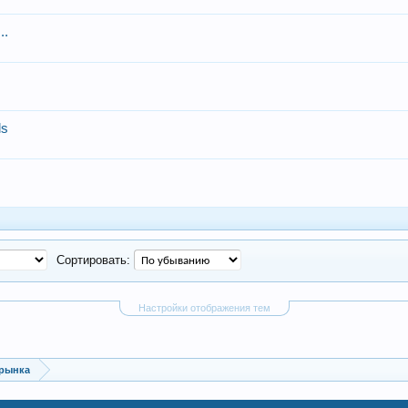
..
ls
Сортировать:
Настройки отображения тем
 рынка