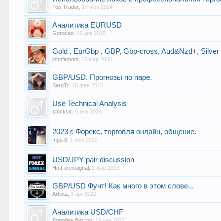
Top Trader
,
17 июн 2024
Аналитика EURUSD
Gorocan
,
15 дек 2010
Gold , EurGbp , GBP, Gbp-cross, Aud&Nzd+, Silver
johnfantom
,
15 мар 2006
GBP/USD. Прогнозы по паре.
SergTr
,
18 фев 2010
Use Technical Analysis
stockstr
,
5 янв 2024
2023 г. Форекс, торговля онлайн, общение.
Inga 8
,
1 июн 2022
USD/JPY pair discussion
HotForexsignal
,
2 мар 2019
GBP/USD Фунт! Как много в этом слове...
Artista
,
3 авг 2022
Аналитика USD/CHF
Доробин Виктор
,
19 сен 2022