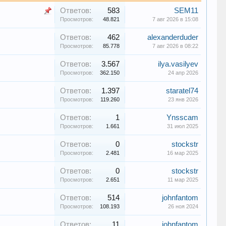
Ответов:
583
SEM11
Просмотров:
48.821
7 авг 2026 в 15:08
Ответов:
462
alexanderduder
Просмотров:
85.778
7 авг 2026 в 08:22
Ответов:
3.567
ilya.vasilyev
Просмотров:
362.150
24 апр 2026
Ответов:
1.397
staratel74
Просмотров:
119.260
23 янв 2026
Ответов:
1
Ynsscam
Просмотров:
1.661
31 июл 2025
Ответов:
0
stockstr
Просмотров:
2.481
16 мар 2025
Ответов:
0
stockstr
Просмотров:
2.651
11 мар 2025
Ответов:
514
johnfantom
Просмотров:
108.193
26 ноя 2024
Ответов:
11
johnfantom