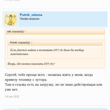
Putnik_odessa
Профи форума
wik сказал(а):
↑
Рutnik сказал(а):
↑
Если удастся найти и поставить DT5 (6) было бы вообще
замечательно.
Игорь, где можно поискать DT5 (6)?
Сергей, тебе проще всех - можешь взять у меня, когда
привезу технику с хутора.
Там и ссылка есть на загрузку, но не знаю действующая или
уже нет.
14 сен 2011