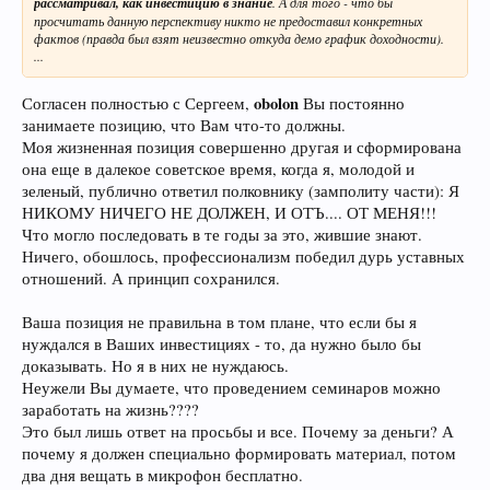
рассматривал, как инвестицию в знание
. А для того - что бы
просчитать данную перспективу никто не предоставил конкретных
фактов (правда был взят неизвестно откуда демо график доходности).
...
obolon
Согласен полностью с Сергеем,
Вы постоянно
занимаете позицию, что Вам что-то должны.
Моя жизненная позиция совершенно другая и сформирована
она еще в далекое советское время, когда я, молодой и
зеленый, публично ответил полковнику (замполиту части): Я
НИКОМУ НИЧЕГО НЕ ДОЛЖЕН, И ОТЪ.... ОТ МЕНЯ!!!
Что могло последовать в те годы за это, жившие знают.
Ничего, обошлось, профессионализм победил дурь уставных
отношений. А принцип сохранился.
Ваша позиция не правильна в том плане, что если бы я
нуждался в Ваших инвестициях - то, да нужно было бы
доказывать. Но я в них не нуждаюсь.
Неужели Вы думаете, что проведением семинаров можно
заработать на жизнь????
Это был лишь ответ на просьбы и все. Почему за деньги? А
почему я должен специально формировать материал, потом
два дня вещать в микрофон бесплатно.