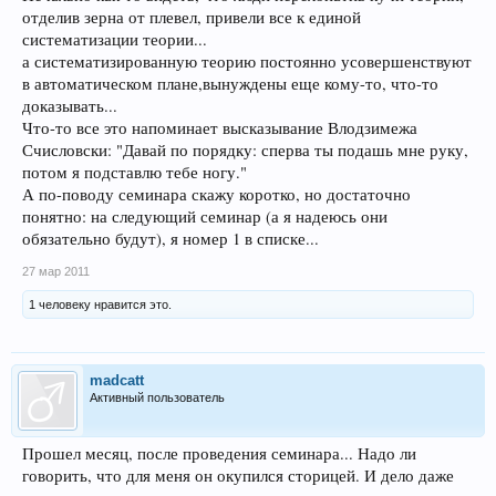
отделив зерна от плевел, привели все к единой
систематизации теории...
а систематизированную теорию постоянно усовершенствуют
в автоматическом плане,вынуждены еще кому-то, что-то
доказывать...
Что-то все это напоминает высказывание Влодзимежа
Счисловски: "Давай по порядку: сперва ты подашь мне руку,
потом я подставлю тебе ногу."
А по-поводу семинара скажу коротко, но достаточно
понятно: на следующий семинар (а я надеюсь они
обязательно будут), я номер 1 в списке...
27 мар 2011
1 человеку нравится это.
madcatt
Активный пользователь
Прошел месяц, после проведения семинара... Надо ли
говорить, что для меня он окупился сторицей. И дело даже