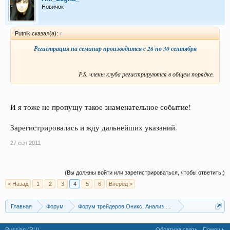
Новичок
Рutnik сказал(а):
↑
Регистрация на семинар производится с 26 по 30 сентября
P.S. члены клуба регистрируются в общем порядке.​
И я тоже не пропущу такое знаменательное событие!
Зарегистрировалась и жду дальнейших указаний.
27 сен 2011
(Вы должны войти или зарегистрироваться, чтобы ответить.)
< Назад
1
2
3
4
5
6
Вперёд >
Главная
Форум
Форум трейдеров Оникс. Анализ и обсуждение рынка
DML&EWA Technique
Russian (RU)
Обратная связь
Помощь