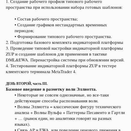
1. Создание рабочего профиля типового рабочего
пространства при использовании набора готовых шаблонов:
• Состав рабочего пространства;
• Создание графиков нестандартных временных
периодов;
• Формирование типового рабочего пространства.​
2. Подготовка базового комплекта индикаторной платформы
3. Проведение типовой настройки индикаторной платформы
ZUP и создание шаблонов для применения в тактике
DML&EWA. Перенастройка системы при обновлении версий.
4. Тестирование индикаторной платформы ZUP в тестере
клиентского терминала MetaTrader 4.
ДЕНЬ ВТОРОЙ, часть III.
Базовое введение в разметку волн Эллиотта.
• Некоторые не совсем однозначные, но все-таки
действующие способы распознавания волн.
• Волны Эллиотта = классические фигуру технического
анализа + Волны Вульфа + Паттерны Песавенто и Гартли
+ … (рынок един, но аналитики говорят на разных
языках).
• Связь AP и EWA, или поведение ценового движения в