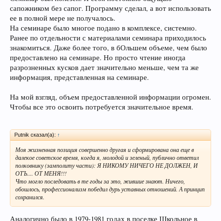
сапожником без сапог. Программу сделал, а вот использовать
ее в полной мере не получалось.
На семинаре было многое подано в комплексе, системно.
Ранее по отдельности с материалами семинара приходилось
знакомиться. Даже более того, в бОльшем объеме, чем было
предоставлено на семинаре. Но просто чтение иногда
разрозненных кусков дает значительно меньше, чем та же
информация, представленная на семинаре.
На мой взгляд, объем предоставленной информации огромен.
Чтобы все это освоить потребуется значительное время.
Рutnik сказал(а):
↑
Моя жизненная позиция совершенно другая и сформирована она еще в
далекое советское время, когда я, молодой и зеленый, публично ответил
полковнику (замполиту части): Я НИКОМУ НИЧЕГО НЕ ДОЛЖЕН, И
ОТЪ.... ОТ МЕНЯ!!!
Что могло последовать в те годы за это, жившие знают. Ничего,
обошлось, профессионализм победил дурь уставных отношений. А принцип
сохранился.
Аналогично было в 1979-1981 годах в поселке Школьное в