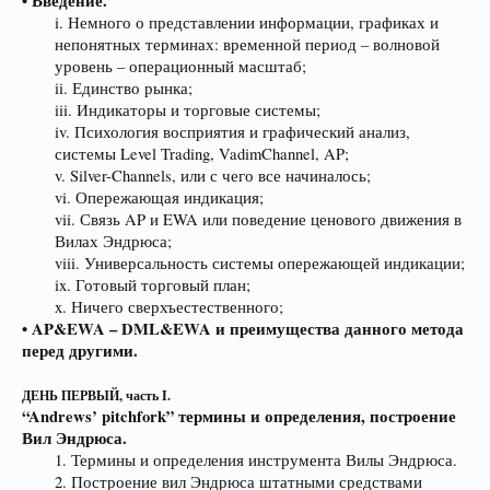
• Введение.
i. Немного о представлении информации, графиках и
непонятных терминах: временной период – волновой
уровень – операционный масштаб;
ii. Единство рынка;
iii. Индикаторы и торговые системы;
iv. Психология восприятия и графический анализ,
системы Level Trading, VadimChannel, AP;
v. Silver-Channels, или с чего все начиналось;
vi. Опережающая индикация;
vii. Связь AP и EWA или поведение ценового движения в
Вилах Эндрюса;
viii. Универсальность системы опережающей индикации;
ix. Готовый торговый план;
x. Ничего сверхъестественного;​
• AP&EWA – DML&EWA и преимущества данного метода
перед другими.
ДЕНЬ ПЕРВЫЙ, часть I.
“Andrews’ pitchfork” термины и определения, построение
Вил Эндрюса.
1. Термины и определения инструмента Вилы Эндрюса.
2. Построение вил Эндрюса штатными средствами