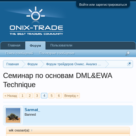
Войти или зарегистрироваться
Главная
Пользователи
Форум
Поиск сообщений
Последние сообщения
Главная
Форум
Форум трейдеров Оникс. Анализ и обсуждение рынка
DML&EWA Technique
Семинар по основам DML&EWA
Technique
< Назад
1
2
3
4
5
6
Вперёд >
Sarmat_
Banned
wik сказал(а):
↑