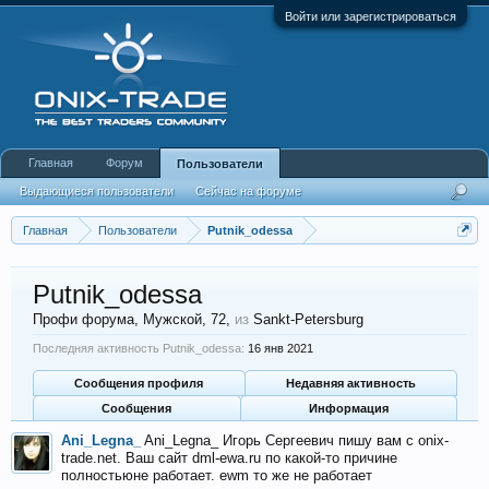
Войти или зарегистрироваться
Главная
Форум
Пользователи
Выдающиеся пользователи
Сейчас на форуме
Недавняя активность
Новые сообщения профиля
Главная
Пользователи
Putnik_odessa
Putnik_odessa
Профи форума
, Мужской, 72,
из
Sankt-Petersburg
Последняя активность Putnik_odessa:
16 янв 2021
Сообщения профиля
Недавняя активность
Сообщения
Информация
Ani_Legna_
Ani_Legna_ Игорь Сергеевич пишу вам с onix-
trade.net. Ваш сайт dml-ewa.ru по какой-то причине
полностьюне работает. ewm то же не работает