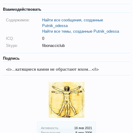
Взаимодействовать
Содержимое:
Найти все сообщения, созданные
Putnik_odessa
Найти все темы, созданные Putnik_odessa
ICQ:
0
Skype:
fibonacciclub
Подпись
<i>...катящиеся камни не обрастают мхом...</i>
Активность:
16 янв 2021
Регистрация:
8 июн 2006