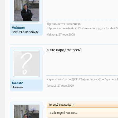
Принимаются инвестиции.
Valmont
http://www.onix-trade.net/?act=monitoring_stat&xid=47
Век ONIX не забуду
Valmont
,
27 июл 2009
а где народ то весь?
<span class='inv'><![CDATA[<noindex>]]></span><a hre
forest2
forest2
,
27 июл 2009
Новичок
forest2 сказал(а):
↑
а где народ то весь?