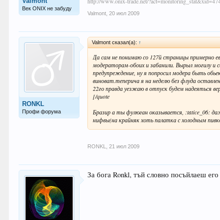
Valmont
http://www.onix-trade.net/?act=monitoring_stat&xid=47
Век ONIX не забуду
Valmont
,
20 июл 2009
Valmont сказал(а):
↑
Да сам не понимаю со 127й страницы примерно е
модераторам-обоих и забанили. Вырыл могилу и с
предупреждение, ну я попросил модера быть обье
виноват.теперича я на неделю без флуда оставлен
22го правда уезжаю в отпуск будем надеяться вер
[/quote
RONKL
Бразир а ты фулюган оказывается, :tatice_06: да
Профи форума
нифвы(на крайняк хоть палатка с холодным пивк
RONKL
,
21 июл 2009
За бога Ronkl, тъй словно посъйлаеш его