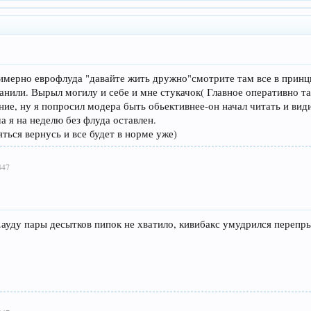
римерно еврофлуда "давайте жить дружно"смотрите там все в прин
нили. Вырыл могилу и себе и мне стукачок( Главное оперативно та
ие, ну я попросил модера быть обьективнее-он начал читать и вид
а я на неделю без флуда оставлен.
ться вернусь и все будет в норме уже)
447
уду пары десытков пипок не хватило, кивибакс умудрился перепрыгн