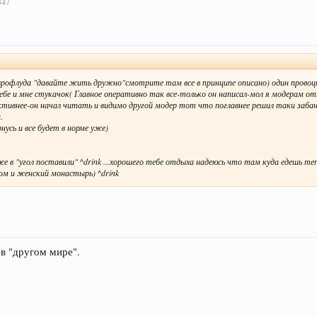
447
врофлуда "давайте жить дружно"смотрите там все в принципе описано) один провоц
ебе и мне стукачок( Главное оперативно так все-только он написал-мол я модерам от
ктивнее-он начал читать и видимо другой модер тот что поглавнее решил таки заба
.
нусь и все будет в норме уже)
же в "угол поставили" ^drink ...хорошего тебе отдыха надеюсь что там куда едешь те
ом и женский монастырь) ^drink
 в "другом мире".