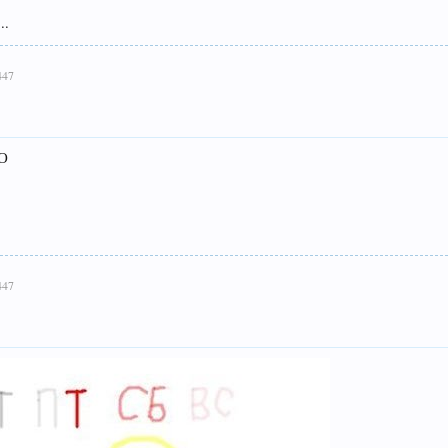
..
447
ХО
447