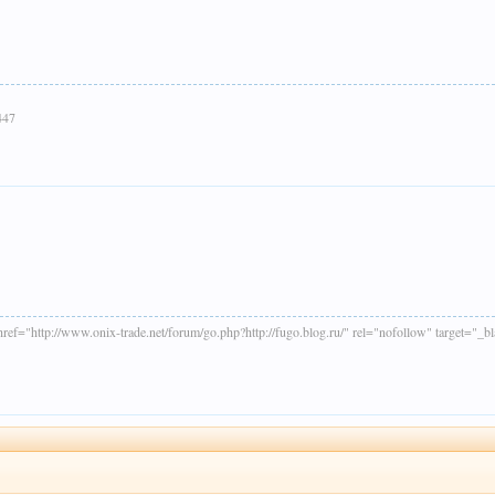
447
f="http://www.onix-trade.net/forum/go.php?http://fugo.blog.ru/" rel="nofollow" target=