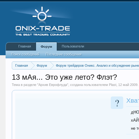
Главная
Пользователи
Форум
Поиск сообщений
Последние сообщения
Главная
Форум
Форум трейдеров Оникс. Анализ и обсуждение рын
13 мАя... Это уже лето? Флэт?
Тема в разделе "
Архив Еврофлуда
", создана пользователем
Plast
,
12 май 2009
.
?
Хват
дНО.
хАЙ-
не 