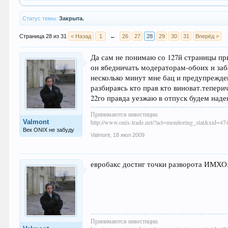
Статус темы:
Закрыта.
Страница 28 из 31
< Назад
1
←
26
27
28
29
30
31
Вперёд >
Да сам не понимаю со 127й страницы п
он ябедничать модераторам-обоих и заба
несколько минут мне бац и предупрежден
разбираясь кто прав кто виноват.теперич
22го правда уезжаю в отпуск будем надея
Принимаются инвестиции.
Valmont
http://www.onix-trade.net/?act=monitoring_stat&xid=47
Век ONIX не забуду
Valmont
,
18 июл 2009
евробакс достиг точки разворота ИМХО.а
Принимаются инвестиции.