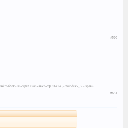
#550
"_blank">блог</a><span class='inv'><![CDATA[</noindex>]]></span>
#551