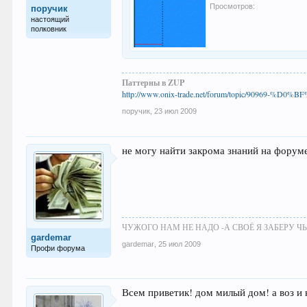
Просмотров:
поручик
настоящий
полковник
Паттерны в ZUP
http://www.onix-trade.net/forum/topic/9096
поручик
,
23 июл 2009
не могу найти закрома знаний на форуме 
ЧУЖОГО НАМ НЕ НАДО -А СВОЁ Я ЗАБЕРУ ЧЬ
gardemar
gardemar
,
25 июл 2009
Профи форума
Всем приветик! дом милый дом! а воз и н