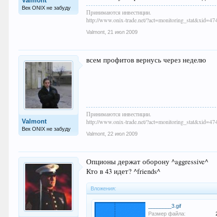
Valmont
Век ONIX не забуду
Принимаются инвестиции.
http://www.onix-trade.net/?act=monitoring_stat&xid=47
Valmont
,
21 июл 2009
всем профитов вернусь через неделю
Принимаются инвестиции.
Valmont
http://www.onix-trade.net/?act=monitoring_stat&xid=47
Век ONIX не забуду
Valmont
,
22 июл 2009
Опционы держат оборону ^aggressive^
Кто в 43 идет? ^friends^
Вложения:
________3.gif
Размер файла: