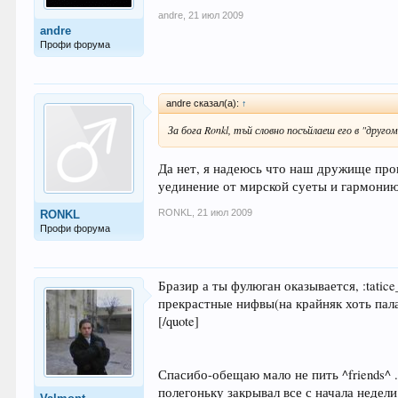
andre
,
21 июл 2009
andre
Профи форума
andre сказал(а):
↑
За бога Ronkl, тъй словно посъйлаеш его в "другом
Да нет, я надеюсь что наш дружище пров
уединение от мирской суеты и гармонию 
RONKL
,
21 июл 2009
RONKL
Профи форума
Бразир а ты фулюган оказывается, :tatic
прекрастные нифвы(на крайняк хоть пал
[/quote]
Спасибо-обещаю мало не пить ^friends^ 
полегоньку закрывал все с начала недел