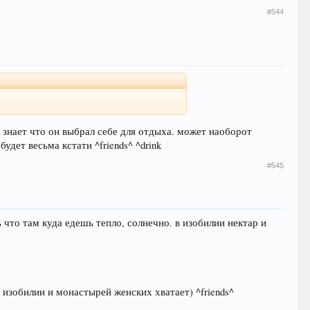
#544
 знает что он выбрал себе для отдыха. может наоборот
дет весьма кстати ^friends^ ^drink
#545
ь что там куда едешь тепло, солнечно. в изобилии нектар и
 изобилии и монастырей женских хватает) ^friends^