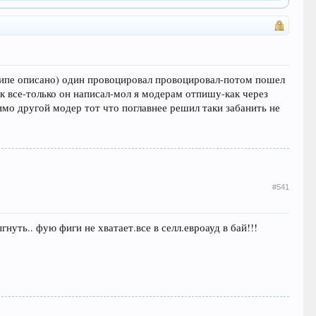
ципе описано) один провоцировал провоцировал-потом пошел
к все-только он написал-мол я модерам отпишу-как через
имо другой модер тот что поглавнее решил таки забанить не
#541
уть.. фую фиги не хватает.все в селл.евроауд в бай!!!