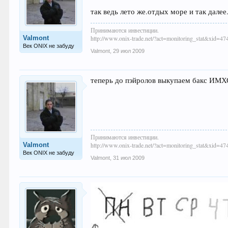
так ведь лето же.отдых море и так далее.
Принимаются инвестиции.
Valmont
http://www.onix-trade.net/?act=monitoring_stat&xid=47
Век ONIX не забуду
Valmont
,
29 июл 2009
теперь до пэйролов выкупаем бакс ИМ
Принимаются инвестиции.
Valmont
http://www.onix-trade.net/?act=monitoring_stat&xid=47
Век ONIX не забуду
Valmont
,
31 июл 2009