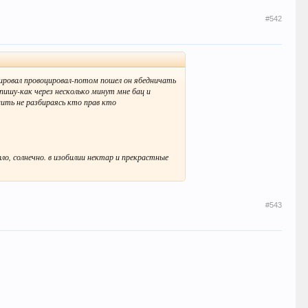
#542
ировал провоцировал-потом пошел он ябедничать
пишу-как через несколько минут мне бац и
нить не разбираясь кто прав кто
пло, солнечно. в изобилии нектар и прекрастные
#543