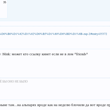
35
9-%D0%BF%D0%B0%D1%82%D1%82%D0%B5%D1%80%D0%BD%D1%8B-zup-2/#entry435372
:blink: может кто ссылку кинет если не в лом ^friends^
Ё БЫ ОНО НЕ БЫЛО
ыне там...на альпарях вроде как на неделю блочили да вот вроде п