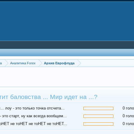
ка
Аналитика Forex
Архив Еврофлуда
ит баловства ... Мир идет на ...?
.. лоу - это только точка отсчета...
0 гол
 это старт, ну как всегда вообщем...
0 гол
тоНЕТ не тоНЕТ не тоНЕТ не тоНЕТ...
0 гол