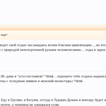
 мире".
едет свой отдых наслаждаясь всеми благами цивилизации.....но кто
с природой неиспорченной руками человеческими.....тады и ларек бу
e_06: даже в "угол поставили" ^drink ...хорошего тебе отдыха надеюс
атка с холодным пивком и женский монастырь) ^drink
. Еду в Грузию, в Батуми, оттуда в Турцию.Думаю и нектару будет в
и почти. а теперича не удержался солю