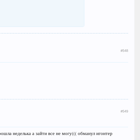
#548
#549
рошла неделька а зайти все не могу((( обманул игонтер