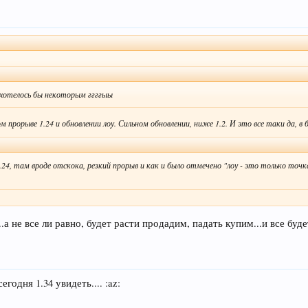
е хотелось бы некоторым ггггыы
ом прорыве 1.24 и обновлении лоу. Сильном обновлении, ниже 1.2. И это все таки да, 
24, там вроде отскока, резкий прорыв и как и было отмечено "лоу - это только точк
..а не все ли равно, будет расти продадим, падать купим...и все будет 
егодня 1.34 увидеть.... :az: