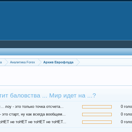
ка
Аналитика Forex
Архив Еврофлуда
ит баловства ... Мир идет на ...?
.. лоу - это только точка отсчета...
0 гол
 это старт, ну как всегда вообщем...
0 гол
тоНЕТ не тоНЕТ не тоНЕТ не тоНЕТ...
0 гол