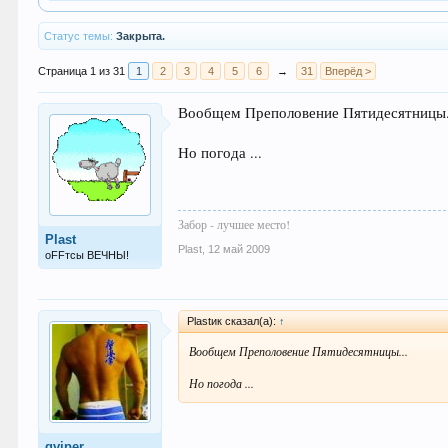
Статус темы:
Закрыта.
Страница 1 из 31
1
2
3
4
5
6
→
31
Вперёд >
Вообщем Преполовение Пятидесятницы.
Но погода ...
Забор - лучшее место!
Plast
Plast
,
12 май 2009
оFFтсы ВЕЧНЫ!
Plastик сказал(а):
↑
Вообщем Преполовение Пятидесятницы...
Но погода ...
gviper