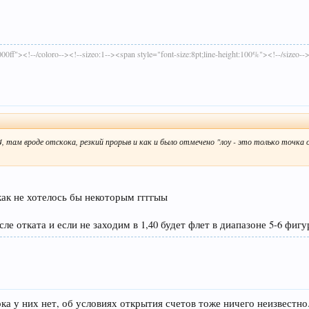
00ff"><!--/coloro--><!--sizeo:1--><span style="font-size:8pt;line-height:100%"><!--/sizeo--
, там вроде отскока, резкий прорыв и как и было отмечено "лоу - это только точка 
 как не хотелось бы некоторым ггггыы
ле отката и если не заходим в 1,40 будет флет в диапазоне 5-6 фиг
ка у них нет, об условиях открытия счетов тоже ничего неизвестно.