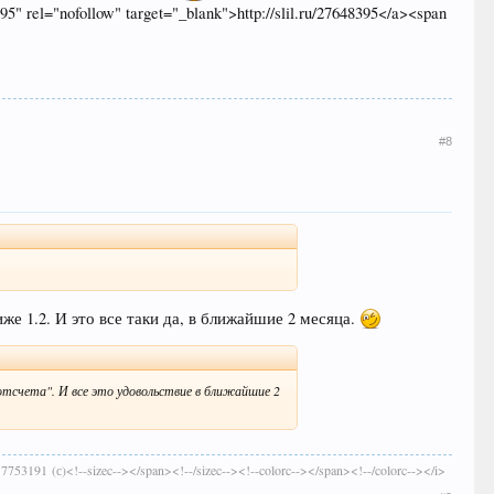
5" rel="nofollow" target="_blank">http://slil.ru/27648395</a><span
#8
же 1.2. И это все таки да, в ближайшие 2 месяца.
отсчета". И все это удовольствие в ближайшие 2
>7753191 (с)<!--sizec--></span><!--/sizec--><!--colorc--></span><!--/colorc--></i>