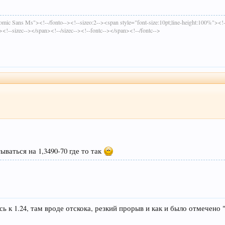
mic Sans Ms"><!--/fonto--><!--sizeo:2--><span style="font-size:10pt;line-height:100%"><!
><!--sizec--></span><!--/sizec--><!--fontc--></span><!--/fontc-->
ываться на 1,3490-70 где то так
 к 1.24, там вроде отскока, резкий прорыв и как и было отмечено "л