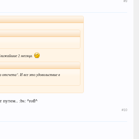
#9
в ближайшие 2 месяца.
а отсчета". И все это удовольствие в
путем.. :bs: ^rofl^
#10