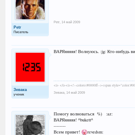
Petr
,
14 май 2009
Petr
Писатель
ВАРЯяяяяя! Волнуюсь. :jg: Кто-нибудь 
<i> </i><i><!--coloro:#0000ff--><span style="color:#00
Зевака
Зевака
,
14 май 2009
ученик
Помогу волноваться %) :az:
ВАРЯяяяяя! ^bukett^
--------
Всем привет!
revedsm: