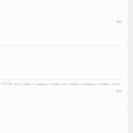
#11
>7753191 (с)<!--sizec--></span><!--/sizec--><!--colorc--></span><!--/colorc--></i>
#12