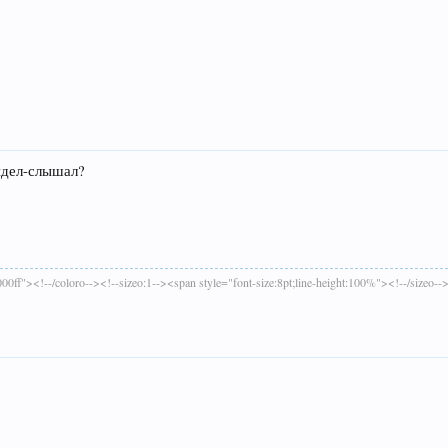
видел-слышал?
00ff"><!--/coloro--><!--sizeo:1--><span style="font-size:8pt;line-height:100%"><!--/sizeo--