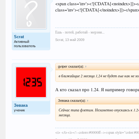
<span class='inv'><![CDATA[<noindex>]]></sp
class='inv'><![CDATA[</noindex>]]></span
Ешь - потей, работай - мерзни...
Scrat
Scrat
,
13 май 2009
Активный
пользователь
gviper сказал(а):
↑
в ближайщие 2 месяца 1,24 не будет гыг как не 
А кто сказал про 1.24. Я например говор
Зевака сказал(а):
↑
Зевака
Сейчас типа флетим. Незаметно опускаясь к 1.24
ученик
месяца.
<i> </i><i><!--coloro:#0000ff--><span style="color:#00