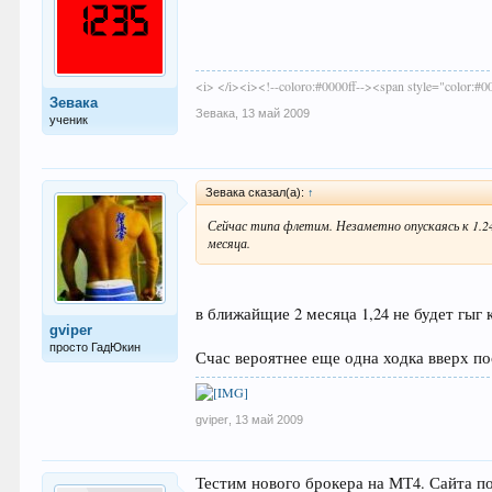
<i> </i><i><!--coloro:#0000ff--><span style="color:#00
Зевака
Зевака
,
13 май 2009
ученик
Зевака сказал(а):
↑
Сейчас типа флетим. Незаметно опускаясь к 1.24
месяца.
в ближайщие 2 месяца 1,24 не будет гыг
gviper
просто ГадЮкин
Счас вероятнее еще одна ходка вверх пос
gviper
,
13 май 2009
Тестим нового брокера на МТ4. Сайта по