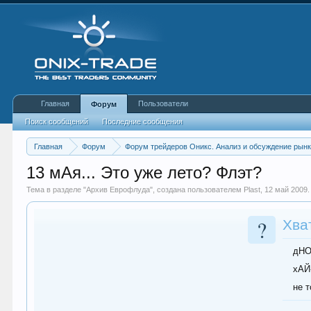
Главная
Пользователи
Форум
Поиск сообщений
Последние сообщения
Главная
Форум
Форум трейдеров Оникс. Анализ и обсуждение рын
13 мАя... Это уже лето? Флэт?
Тема в разделе "
Архив Еврофлуда
", создана пользователем
Plast
,
12 май 2009
.
?
Хват
дНО.
хАЙ-
не 