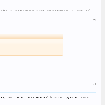
--/sizeo--><!--coloro:#FF0000--><span style="color:#FF0000"><!--/coloro--> С
#4
#5
оу - это только точка отсчета". И все это удовольствие в