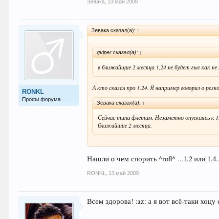
Зевака
,
13 май 2009
Зевака сказал(а):
↑
gviper сказал(а):
↑
в ближайщие 2 месяца 1,24 не будет гыг как н
А кто сказал про 1.24. Я например говорил о резк
RONKL
Профи форума
Зевака сказал(а):
↑
Сейчас типа флетим. Незаметно опускаясь к 1.
ближайшие 2 месяца.
Нашли о чем спорить ^rofl^ ...1.2 или 1.4.
RONKL
,
13 май 2009
Всем здорова! :az: а я вот всё-таки хоцу с