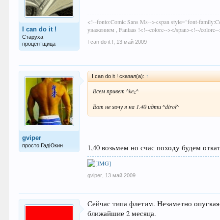
<!--fonto:Comic Sans Ms--><span style="font-family:Co
I can do it !
уважением , Fantaas !<!--colorc--></span><!--/colorc--
Старуха
I can do it !
,
13 май 2009
процентщица
I can do it ! сказал(а):
↑
Всем привет ^kez^
Вот не хочу я на 1.40 идти ^dirol^
gviper
просто ГадЮкин
1,40 возьмем но счас походу будем откат
gviper
,
13 май 2009
Сейчас типа флетим. Незаметно опускаясь
ближайшие 2 месяца.