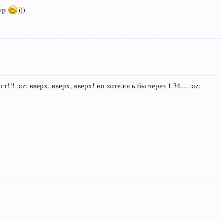
тур
)))
!!! :az: вверх, вверх, вверх! но хотелось бы через 1.34.... :az: