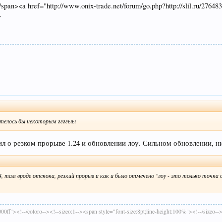
an><a href="http://www.onix-trade.net/forum/go.php?http://slil.ru/2764839
>
хотелось бы некоторым ггггыы
ил о резком прорыве 1.24 и обновлении лоу. Сильном обновлении, ни
, там вроде отскока, резкий прорыв и как и было отмечено "лоу - это только точка 
00ff"><!--/coloro--><!--sizeo:1--><span style="font-size:8pt;line-height:100%"><!--/sizeo--