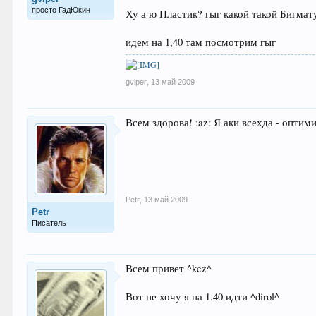
просто ГадЮкин
Ху а ю Пластик? гыг какой такой Бигма
идем на 1,40 там посмотрим гыг
gviper
,
13 май 2009
Всем здорова! :az: Я аки всехда - оптимист
Petr
,
13 май 2009
Petr
Писатель
Всем привет ^kez^
Вот не хочу я на 1.40 идти ^dirol^