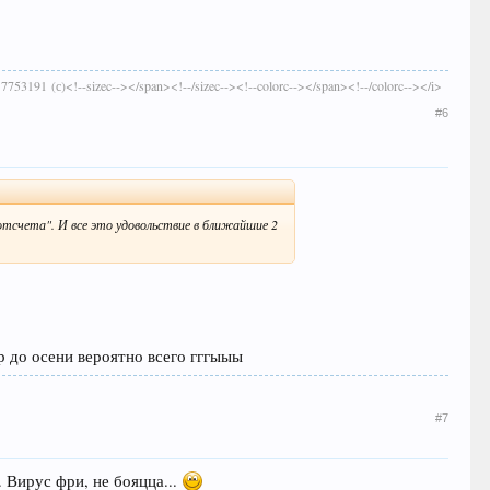
>7753191 (с)<!--sizec--></span><!--/sizec--><!--colorc--></span><!--/colorc--></i>
#6
отсчета". И все это удовольствие в ближайшие 2
ур до осени вероятно всего гггыыы
#7
 Вирус фри, не бояцца...