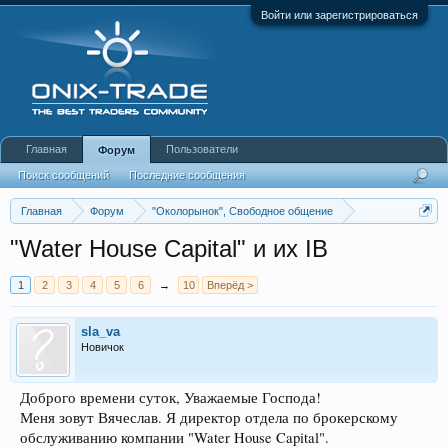
Войти или зарегистрироваться
Главная
Пользователи
Форум
Поиск сообщений
Последние сообщения
Главная
Форум
"Околорынок", Свободное общение
Выбор брокера (ДЦ)
"Water House Capital" и их IB
1
2
3
4
5
6
→
10
Вперёд >
sla_va
Новичок
Доброго времени суток, Уважаемые Господа!
Меня зовут Вячеслав. Я директор отдела по брокерскому
обслуживанию компании "Water House Capital".