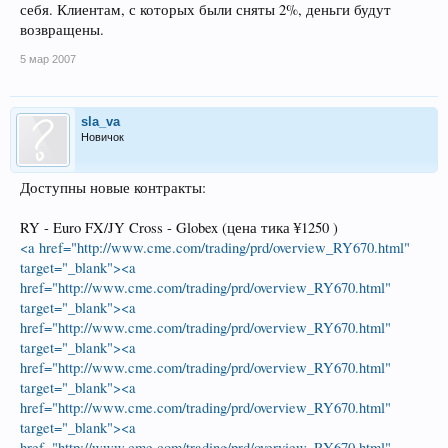
себя. Клиентам, с которых были сняты 2%, деньги будут
возвращены.
5 мар 2007
sla_va
Новичок
Доступны новые контракты:
RY - Euro FX/JY Cross - Globex (цена тика ¥1250 )
<a href="http://www.cme.com/trading/prd/overview_RY670.html"
target="_blank"><a
href="http://www.cme.com/trading/prd/overview_RY670.html"
target="_blank"><a
href="http://www.cme.com/trading/prd/overview_RY670.html"
target="_blank"><a
href="http://www.cme.com/trading/prd/overview_RY670.html"
target="_blank"><a
href="http://www.cme.com/trading/prd/overview_RY670.html"
target="_blank"><a
href="http://www.cme.com/trading/prd/overview_RY670.html"