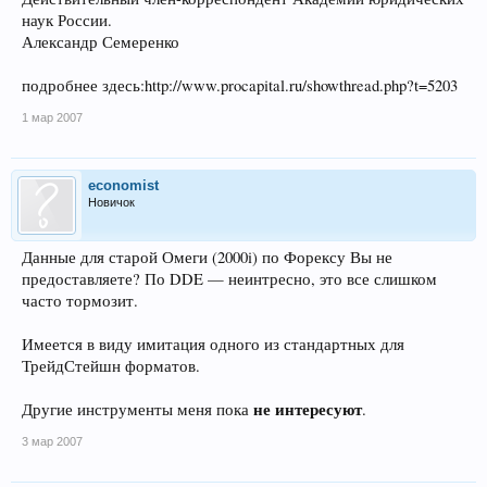
наук России.
Александр Семеренко
подробнее здесь:http://www.procapital.ru/showthread.php?t=5203
1 мар 2007
economist
Новичок
Данные для старой Омеги (2000i) по Форексу Вы не
предоставляете? По DDE — неинтресно, это все слишком
часто тормозит.
Имеется в виду имитация одного из стандартных для
ТрейдСтейшн форматов.
не интересуют
Другие инструменты меня пока
.
3 мар 2007