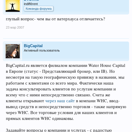
indifférent
Команда форума
глупый вопрос- чем вы от ватерхауса отличаетесь?
23 мар 2007
BigCapital
Активный пользователь
BigCapital.ru является филиалом компании Water House Capital
в Европе (статус - Представляющий брокер, или IB). Но
несмотря на такую географическую привязку в названии, мы
работаем с клиентами со всего мира. Фактически наша
задача консультировать клиентов по услугам компании и
всему что с ними непосредственно связано. Счета же
клиенты открывают
через наш сайт
в компани WHC, ввод-
вывод средств и непосредственно торговля - также напрямую
через WHC. Все торговые условия для наших клиентов и
прямых клиентов WHC одинаковы.
Задавайте вопросы о компании и услугах - с радостью