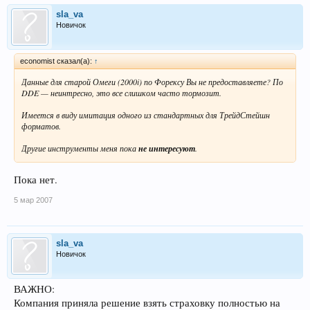
sla_va
Новичок
economist сказал(а):
↑
Данные для старой Омеги (2000i) по Форексу Вы не предоставляете? По
DDE — неинтресно, это все слишком часто тормозит.
Имеется в виду имитация одного из стандартных для ТрейдСтейшн
форматов.
Другие инструменты меня пока
не интересуют
.
Пока нет.
5 мар 2007
sla_va
Новичок
ВАЖНО:
Компания приняла решение взять страховку полностью на