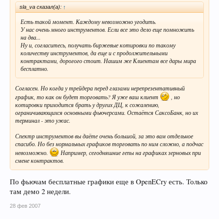
sla_va сказал(а):
↑
Есть такой момент. Каждому невозможно угодить.
У нас очень много инструментов. Если все это дело еще помножить
на два...
Ну и, согласитесь, получать биржевые котировки по такому
количеству инструментов, да еще и с продолжительными
контрактами, дорогого стоит. Нашим же Клиентам все дары мира
бесплатно.
Согласен. Но когда у трейдера перед глазами нерепрезентативный
график, то как он будет торговать? Я уже ваш клиент
, но
котировки приходится брать у других ДЦ, к сожалению,
ограничивающихся основными фьючерсами. Остаётся СаксоБанк, но их
терминал - это ужас.
Спектр инструментов вы даёте очень большой, за это вам отдельное
спасибо. Но без нормальных графиков торговать по ним сложно, а подчас
невозможно.
Например, сегодняшние гепы на графиках зерновых при
смене контрактов.
По фьючам бесплатные графики еще в OpenECry есть. Только
там демо 2 недели.
28 фев 2007