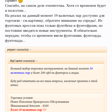
Привет
Спасибо, на самом деле очепяточка. Хотя со временем будет
и полсотни...
На реалах на данный момент 19 валютных пар доступно для
торговли - см.картинку, обратите внимание на спреды!. Из
фунтовых кроссов пока только фунтйена и фунтофранк, но
постоянно вводятся новые инструменты. Я обязательно
передам, чтобы со временем ввели фунтокиви, фунтоауда,
фунтокада...
pepper сказал(а):
↑
BigCapital сказал(а):
↑
Большой выбор торговых инструментов, на данный момент
50
валютных пар
и более 200 сфд на фьючерсы и акции.
Буду рад ответить на все ваши вопросы, касаемые проекта в этой
ветке.
Tорговые условия
Новое Поколение Брокерского Обслуживания
Минимальный депозит - $200
Более 20 валютных пар !!!