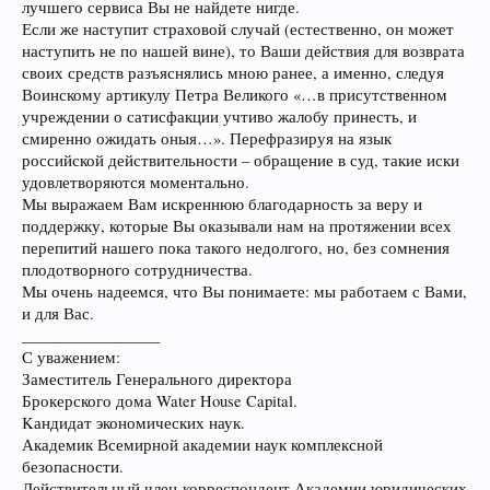
лучшего сервиса Вы не найдете нигде.
Если же наступит страховой случай (естественно, он может
наступить не по нашей вине), то Ваши действия для возврата
своих средств разъяснялись мною ранее, а именно, следуя
Воинскому артикулу Петра Великого «…в присутственном
учреждении о сатисфакции учтиво жалобу принесть, и
смиренно ожидать оныя…». Перефразируя на язык
российской действительности – обращение в суд, такие иски
удовлетворяются моментально.
Мы выражаем Вам искреннюю благодарность за веру и
поддержку, которые Вы оказывали нам на протяжении всех
перепитий нашего пока такого недолгого, но, без сомнения
плодотворного сотрудничества.
Мы очень надеемся, что Вы понимаете: мы работаем с Вами,
и для Вас.
__________________
С уважением:
Заместитель Генерального директора
Брокерского дома Water House Capital.
Kандидат экономических наук.
Академик Всемирной академии наук комплексной
безопасности.
Действительный член-корреспондент Академии юридических