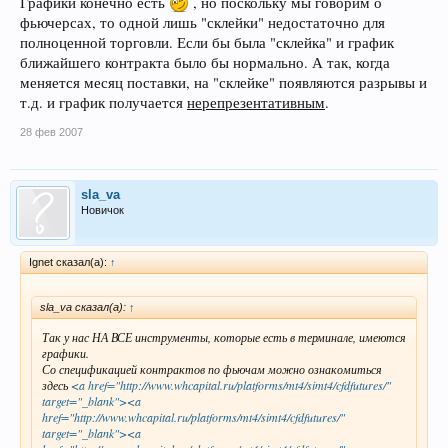
Графики конечно есть
, но поскольку мы говорим о
фьючерсах, то одной лишь "склейки" недостаточно для
полноценной торговли. Если бы была "склейка" и график
ближайшего контракта было бы нормально. А так, когда
меняется месяц поставки, на "склейке" появляются разрывы и
т.д. и график получается
нерепрезентативным
.
28 фев 2007
sla_va
Новичок
Ignet сказал(а):
↑
sla_va сказал(а):
↑
Так у нас НА ВСЕ инструменты, которые есть в терминале, имеются
графики.
Со спецификацией контрактов по фьючам можно ознакомиться
здесь
<a href="http://www.whcapital.ru/platforms/mt4/simt4/cfdfutures/"
target="_blank"><a
href="http://www.whcapital.ru/platforms/mt4/simt4/cfdfutures/"
target="_blank"><a