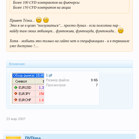
Более 100 CFD контрактов на фьючерсы
Более 150 CFD контратов на акции
Привет Тёзка...
Это я не в целях "поглумиться"... просто думал - если полсотни пар -
найду там своих любимцев... фунтокиви, фунтоауда, фунтокада...
Хотя - мобыть это только на сайте нет в спецификациях - а в терминале
уже доступно ?....
Вложения:
1.gif
Размер файла:
9 КБ
Просмотров:
7
23 мар 2007
DVDima