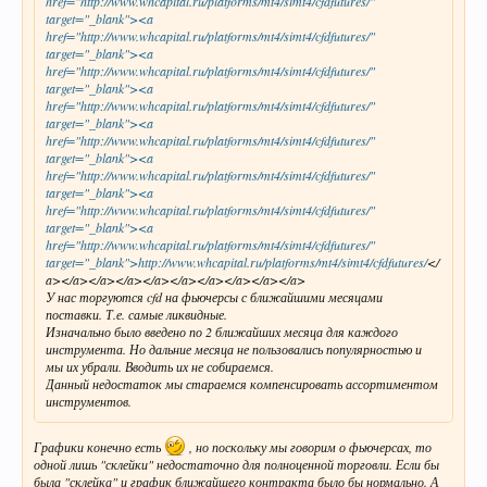
href="http://www.whcapital.ru/platforms/mt4/simt4/cfdfutures/"
target="_blank"><a
href="http://www.whcapital.ru/platforms/mt4/simt4/cfdfutures/"
target="_blank"><a
href="http://www.whcapital.ru/platforms/mt4/simt4/cfdfutures/"
target="_blank"><a
href="http://www.whcapital.ru/platforms/mt4/simt4/cfdfutures/"
target="_blank"><a
href="http://www.whcapital.ru/platforms/mt4/simt4/cfdfutures/"
target="_blank"><a
href="http://www.whcapital.ru/platforms/mt4/simt4/cfdfutures/"
target="_blank"><a
href="http://www.whcapital.ru/platforms/mt4/simt4/cfdfutures/"
target="_blank"><a
href="http://www.whcapital.ru/platforms/mt4/simt4/cfdfutures/"
target="_blank">http://www.whcapital.ru/platforms/mt4/simt4/cfdfutures/
</
a></a></a></a></a></a></a></a></a></a>
У нас торгуются cfd на фьючерсы с ближайшими месяцами
поставки. Т.е. самые ликвидные.
Изначально было введено по 2 ближайших месяца для каждого
инструмента. Но дальние месяца не пользовались популярностью и
мы их убрали. Вводить их не собираемся.
Данный недостаток мы стараемся компенсировать ассортиментом
инструментов.
Графики конечно есть
, но поскольку мы говорим о фьючерсах, то
одной лишь "склейки" недостаточно для полноценной торговли. Если бы
была "склейка" и график ближайшего контракта было бы нормально. А