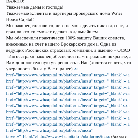
ВАЖНО:
Уважаемые дамы и господа!
Уважаемые Клиенты и партнеры Брокерского дома Water
House Capital!
Мы наконец сделали то, чего не мог сделать никто до нас, и
вряд ли кто-то сможет сделать в дальнейшем.
Мы обеспечили практически 100% защиту Ваших средств,
внесенных на счет нашего Брокерского дома. Одна из
ведущих Российских страховых компаний, а именно – ОСАО
«Ингосстрах» наконец обеспечила нам страховое покрытие, а
Вам дополнительную уверенность в Нас (хочется верить, что
уверенность была у Вас и ранее)
<a
href="http://www.whcapital.ru/platforms/inssu" target="_blank"><a
href="http://www.whcapital.ru/platforms/inssu" target="_blank"><a
href="http://www.whcapital.ru/platforms/inssu" target="_blank"><a
href="http://www.whcapital.ru/platforms/inssu" target="_blank"><a
href="http://www.whcapital.ru/platforms/inssu" target="_blank"><a
href="http://www.whcapital.ru/platforms/inssu" target="_blank"><a
href="http://www.whcapital.ru/platforms/inssu" target="_blank"><a
href="http://www.whcapital.ru/platforms/inssu" target="_blank"><a
href="http://www.whcapital.ru/platforms/inssu" target="_blank"><a
href="http://www.whcapital.ru/platforms/inssu"
target="_blank">http://www.whcapital.ru/platforms/inssu
</a></a>