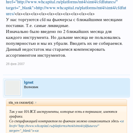
href="http://www.whcapital.ru/platforms/mt4/simt4/cfdfutures/"
target="_blank">http://www.whcapital.ru/platforms/mt4/simt4/cfdfut
ures/
</a></a></a></a></a></a></a></a></a></a>
У нас торгуются cfd на фьючерсы с ближайшими месяцами
поставки. Т.е. самые ликвидные.
Изначально было введено по 2 ближайших месяца для
каждого инструмента. Но дальние месяца не пользовались
популярностью и мы их убрали. Вводить их не собираемся.
Данный недостаток мы стараемся компенсировать
ассортиментом инструментов.
28 фев 2007
Ignet
Волновик
sla_va сказал(а):
↑
Так у нас НА ВСЕ инструменты, которые есть в терминале, имеются
графики.
Со спецификацией контрактов по фьючам можно ознакомиться здесь
<a
href="http://www.whcapital.ru/platforms/mt4/simt4/cfdfutures/"
target="_blank"><a