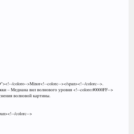
!--/coloro-->Minor<!--colorc--></span><!--/colorc-->.
– Медиана вил волнового уровня <!--coloro:#0000FF-->
ояснения волновой картины.
an><!--/colorc-->