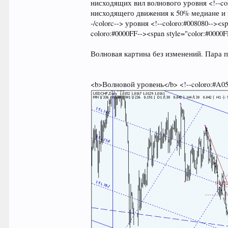
нисходящих вил волнового уровня <!--color
нисходящего движения к 50% медиане и ни
-/colorc--> уровня <!--coloro:#008080--><s
coloro:#0000FF--><span style="color:#0000FF
Волновая картина без изменений. Пара 
<b>Волновой уровень</b> <!--coloro:#A0522