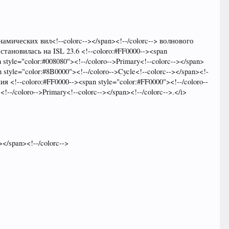
намических вил<!--colorc--></span><!--/colorc--> волнового
 остановилась на ISL 23.6 <!--coloro:#FF0000--><span
 style="color:#008080"><!--/coloro-->Primary<!--colorc--></span>
tyle="color:#8B0000"><!--/coloro-->Cycle<!--colorc--></span><!-
!--coloro:#FF0000--><span style="color:#FF0000"><!--/coloro--
--/coloro-->Primary<!--colorc--></span><!--/colorc-->.</i>
</span><!--/colorc-->