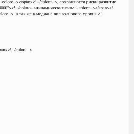
--colorc--></span><!--/colorc-->, сохраняются риски развитие
00"><!--/coloro-->динамических вил<!--colorc--></span><!-
/colorc-->, а так же к медиане вил волнового уровня <!--
an><!--/colorc-->