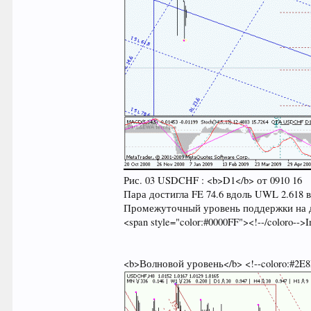
Рис. 03 USDCHF : <b>D1</b> от 0910 16
Пара достигла FE 74.6 вдоль UWL 2.618 вил
Промежуточный уровень поддержки на д
<span style="color:#0000FF"><!--/coloro--
<b>Волновой уровень</b> <!--coloro:#2E8B5