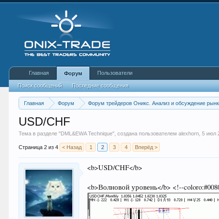
Главная
Пользователи
Форум
Поиск сообщений
Последние сообщения
Главная
Форум
Форум трейдеров Оникс. Анализ и обсуждение рын
USD/CHF
Тема в разделе "
DML&EWA Technique
", создана пользователем
alexhorn
,
5 июл 
Страница 2 из 4
< Назад
1
2
3
4
Вперёд >
<b>USD/CHF</b>
<b>Волновой уровень</b> <!--coloro:#008080