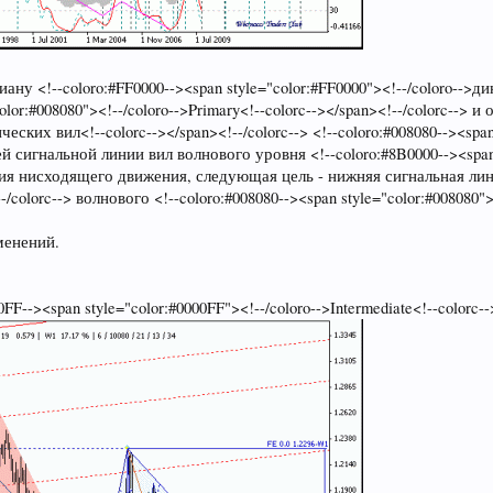
ну <!--coloro:#FF0000--><span style="color:#FF0000"><!--/coloro-->ди
olor:#008080"><!--/coloro-->Primary<!--colorc--></span><!--/colorc--> и
ческих вил<!--colorc--></span><!--/colorc--> <!--coloro:#008080--><span
й сигнальной линии вил волнового уровня <!--coloro:#8B0000--><span s
ия нисходящего движения, следующая цель - нижняя сигнальная линия <
colorc--> волнового <!--coloro:#008080--><span style="color:#008080"><!
менений.
--><span style="color:#0000FF"><!--/coloro-->Intermediate<!--colorc-->