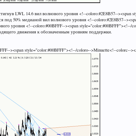
нув LWL 14.6 вил волнового уровня <!--coloro:#2E8B57--><span style
тся под 50% медианой вил волнового уровня <!--coloro:#2E8B57--><span
вого уровня <!--coloro:#00BFFF--><span style="color:#00BFFF"><!--/col
ходящего движения к обозначенным уровням поддержки.
F--><span style="color:#00BFFF"><!--/coloro-->Minuette<!--colorc--></