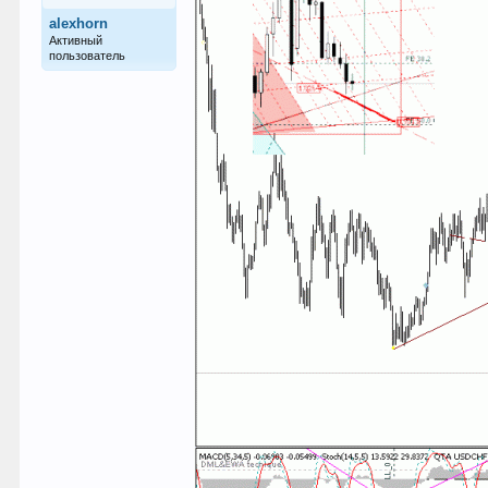
alexhorn
Активный
пользователь