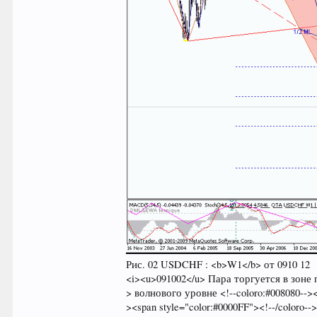
Рис. 02 USDCHF : <b>W1</b> от 0910 12
<i><u>091002</u> Пара торгуется в зоне пе
> волнового уровне <!--coloro:#008080--><s
><span style="color:#0000FF"><!--/coloro