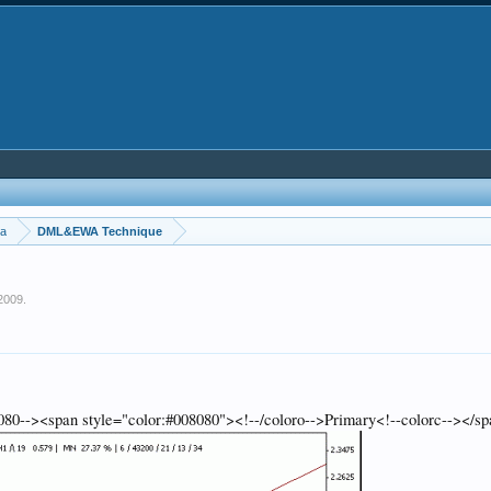
ка
DML&EWA Technique
2009
.
--><span style="color:#008080"><!--/coloro-->Primary<!--colorc--></spa