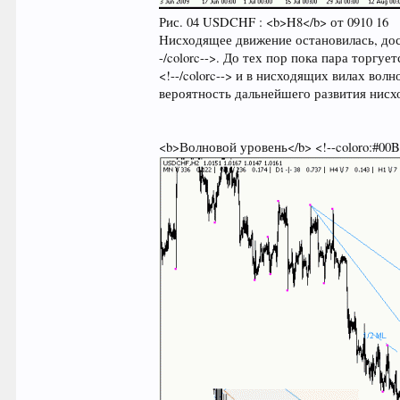
Рис. 04 USDCHF : <b>H8</b> от 0910 16
Нисходящее движение остановилась, достиг
-/colorc-->. До тех пор пока пара торгуе
<!--/colorc--> и в нисходящих вилах волно
вероятность дальнейшего развития нис
<b>Волновой уровень</b> <!--coloro:#00BFF