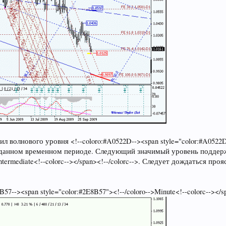
 волнового уровня <!--coloro:#A0522D--><span style="color:#A0522D"><
анном временном периоде. Следующий значимый уровень поддержки 
>Intermediate<!--colorc--></span><!--/colorc-->. Следует дождаться пр
7--><span style="color:#2E8B57"><!--/coloro-->Minute<!--colorc--></sp