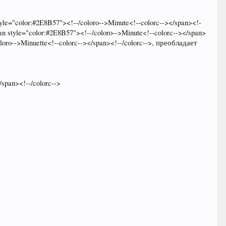
="color:#2E8B57"><!--/coloro-->Minute<!--colorc--></span><!-
 style="color:#2E8B57"><!--/coloro-->Minute<!--colorc--></span>
oro-->Minuette<!--colorc--></span><!--/colorc-->, преобладает
span><!--/colorc-->