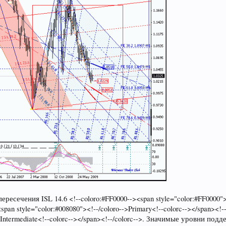
ресечения ISL 14.6 <!--coloro:#FF0000--><span style="color:#FF0000"><
pan style="color:#008080"><!--/coloro-->Primary<!--colorc--></span><!-
-->Intermediate<!--colorc--></span><!--/colorc-->. Значимые уровни п