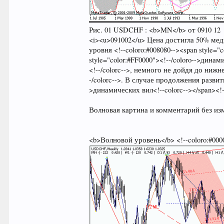
Рис. 01 USDCHF : <b>MN</b> от 0910 12
<i><u>091002</u> Цена достигла 50% медиа
уровня <!--coloro:#008080--><span style="c
style="color:#FF0000"><!--/coloro-->динами
<!--/colorc-->, немного не дойдя до нижне
-/colorc-->. В случае продолжения развит
>динамических вил<!--colorc--></span><!--/
Волновая картина и комментарий без из
<b>Волновой уровень</b> <!--coloro:#0000FF