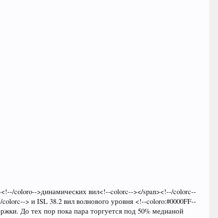
!--/coloro-->динамических вил<!--colorc--></span><!--/colorc--
-/colorc--> и ISL 38.2 вил волнового уровня <!--coloro:#0000FF--
оддержки. До тех пор пока пара торгуется под 50% медианой