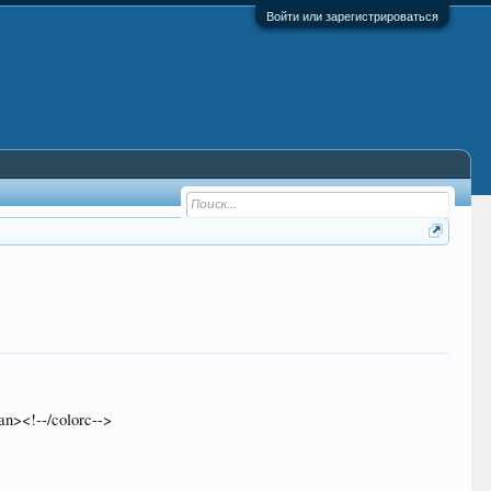
Войти или зарегистрироваться
n><!--/colorc-->