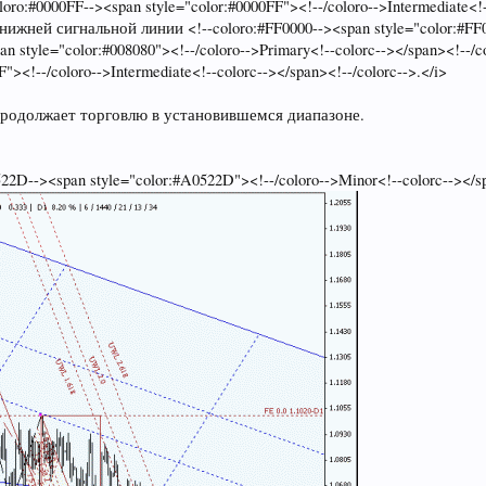
o:#0000FF--><span style="color:#0000FF"><!--/coloro-->Intermediate<!
жней сигнальной линии <!--coloro:#FF0000--><span style="color:#FF00
pan style="color:#008080"><!--/coloro-->Primary<!--colorc--></span><!--
"><!--/coloro-->Intermediate<!--colorc--></span><!--/colorc-->.</i>
продолжает торговлю в установившемся диапазоне.
D--><span style="color:#A0522D"><!--/coloro-->Minor<!--colorc--></sp