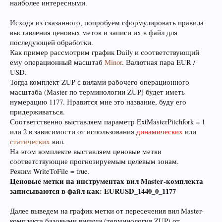
наиболее интересными.
Исходя из сказанного, попробуем сформулировать правила
выставления ценовых меток и записи их в файл для
последующей обработки.
Как пример рассмотрим график Daily и соответствующий
ему операционный масштаб
Minor
. Валютная пара EUR /
USD.
Тогда комплект ZUP с вилами рабочего операционного
масштаба (Master по терминологии ZUP) будет иметь
нумерацию 1177. Нравится мне это название, буду его
придерживаться.
Соответственно выставляем параметр ExtMasterPitchfork = 1
или 2 в зависимости от использования
динамических
или
статических
вил.
На этом комплекте выставляем ценовые метки
соответствующие прогнозируемым целевым зонам.
Режим WriteToFile = true.
Ценовые метки на инструментах вил Master-комплекта
записываются в файл как: EURUSD_1440_0_1177
Далее выведем на график метки от пересечения вил Master-
комплекта базовыми вилами (терминология ZUP) от