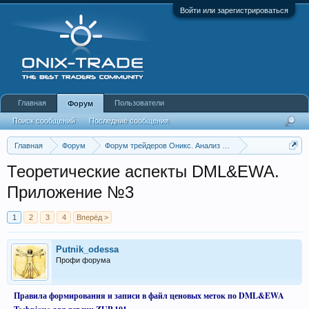
Войти или зарегистрироваться
Главная
Пользователи
Форум
Поиск сообщений
Последние сообщения
Главная
Форум
Форум трейдеров Оникс. Анализ и обсуждение рынка
DML&EWA Technique
Теоретические аспекты DML&EWA.
Приложение №3
1
2
3
4
Вперёд >
Putnik_odessa
Профи форума
Правила формирования и записи в файл ценовых меток по DML&EWA