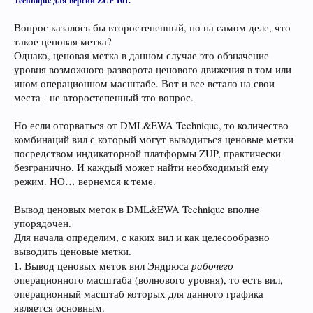
Technique для версии ZUP 101.
Вопрос казалось бы второстепенный, но на самом деле, что
такое ценовая метка?
Однако, ценовая метка в данном случае это обзначение
уровня возможного разворота ценового движения в том или
ином операционном масштабе. Вот и все встало на свои
места - не второстепенный это вопрос.
Но если оторваться от DML&EWA Technique, то количество
комбинаций вил с который могут выводиться ценовые метки
посредством индикаторной платформы ZUP, практически
безгранично. И каждый может найти необходимый ему
режим. НО… вернемся к теме.
Вывод ценовых меток в DML&EWA Technique вполне
упорядочен.
Для начала определим, с каких вил и как целесообразно
выводить ценовые метки.
1.
рабочего
Вывод ценовых меток вил Эндрюса
операционного масштаба (волнового уровня), то есть вил,
операционный масштаб которых для данного графика
является основным.