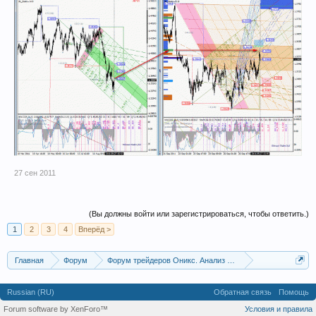
27 сен 2011
(Вы должны войти или зарегистрироваться, чтобы ответить.)
1
2
3
4
Вперёд >
Главная
Форум
Форум трейдеров Оникс. Анализ и обсуждение рынка
DML&EWA Technique
Russian (RU)
Обратная связь
Помощь
Forum software by XenForo™
Условия и правила