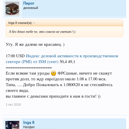
Пирог
денежный
Inga 8 сказал(а):
↑
А без денег тебе че, это совсем не светит?))
Угу. Я же далеко не красавец. )
17:00 USD
Индекс деловой активности в производственном
секторе (PMI) от ISM (сент)
50,4 49,1
====================
Если всякие там уроды
ФРСшные, ничего не скажут
против долл, то жду евро\долл около 1.08 к 17.00 мск.
Типа, .... Добро Пожаловать к 1.0800\20 и не стесняйтесь
своего вида,
вы главное с деньгами приходите к нам в гости! ))
1 окт 2019
Inga 8
Неофит