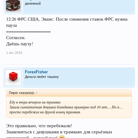
денежный
12:26 ФРС США, Эванс: После снижения ставок ФРС нужна
пауза
==================
Согласен.
Даёшь паузу!
1 окт 2019
ForexFisher
Деньги любят тишину
Пирог сказал(а):
↑
Еду я вчера вечером на трамвае.
Зашла симпатичная девушка-блондинка примерно под 30 лет.....Но я....
просто перебежал на другой конец трамвая.
Это правильно, что перебежали!
Знакомиться с девушками в трамваях для серьёзных
отношений - дурной тон!