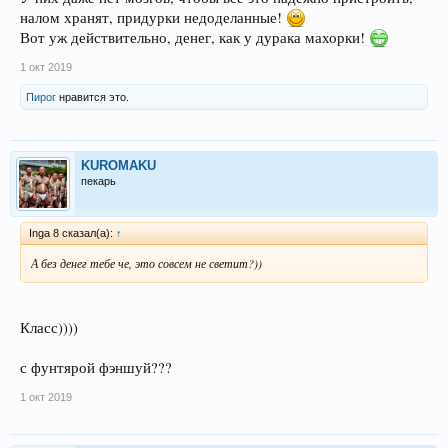
налом хранят, придурки недоделанные!
Вот уж действительно, денег, как у дурака махорки!
1 окт 2019
Пирог
нравится это.
KUROMAKU
пекарь
Inga 8 сказал(а):
↑
А без денег тебе че, это совсем не светит?))
Класс))))
с фунтярой фэншуй???
1 окт 2019