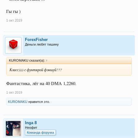
Гы гы )
1 окт 2019
ForexFisher
Деньги любят тишину
KUROMAKU сказал(а):
↑
Класс)))) с фунтярой фэншуй???
Фантастика, лёг на 40 DMA 1,2260.
1 окт 2019
KUROMAKU
нравится это.
Inga 8
Неофит
Команда форума