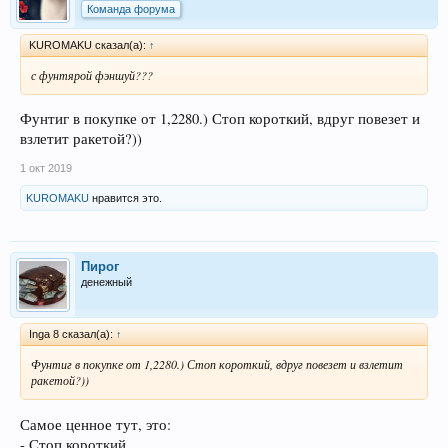
Команда форума
KUROMAKU сказал(а):
↑
с фунтярой фэншуй???
Фунтиг в покупке от 1,2280.) Стоп короткий, вдруг повезет и
взлетит ракетой?))
1 окт 2019
KUROMAKU
нравится это.
Пирог
денежный
Inga 8 сказал(а):
↑
Фунтиг в покупке от 1,2280.) Стоп короткий, вдруг повезет и взлетит
ракетой?))
Самое ценное тут, это:
- Стоп короткий, ...