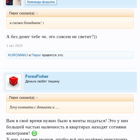
Команда форума
Пирог сказал(а):
↑
и сиськи блондинок! )
А без денег тебе че, это совсем не светит?))
1 окт 2019
KUROMAKU
и
Пирог
нравится это.
ForexFisher
Деньги любят тишину
Пирог сказал(а):
↑
Хочу комнаты с деньгами и ....
Вам в своё время нужно было в менты податься! Это у них
большей частью наличность в квартирах находят сотнями
килограмм!
У них даже нет мозгов, чтобы всё это надёжно пристроить,