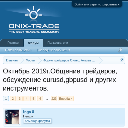
Войти или зарегистрироваться
Главная
Пользователи
Форум
Поиск сообщений
Последние сообщения
Главная
Форум
Форум трейдеров Оникс. Анализ и обсуждение рынка
Аналитика Forex
Октябрь 2019г.Общение трейдеров,
обсуждение eurusd,gbpusd и других
инструментов.
1
2
3
4
5
6
→
223
Вперёд >
Inga 8
Неофит
Команда форума