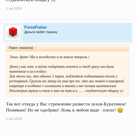
1 окт 2019
ForexFisher
Деньги любят тишину
Пирог сказал(а):
↑
Эээээ, брат! Мы в молодости и не такое творили.)
Денег у нас нет, а тёлок подцепить хочется и чтоб сразу они были
пьяненькие и их в койку)
Для этого мы, это обычно 2 парня, поджидали подвыпивших телок у
ресторанов. Грузили им лапшу на уши про то, что мы живём в шикарной
квартире в особняке с колоннами и ванная у нас полная шампанским.
Некоторые верили и ехали к нам на такси в ....... студенческую общагу )))
Так вот откуда у Вас стремление развести лохов-Буратинок!
Понимаю! Но не одобряю! Ложь в любом виде - плохо!
1 окт 2019