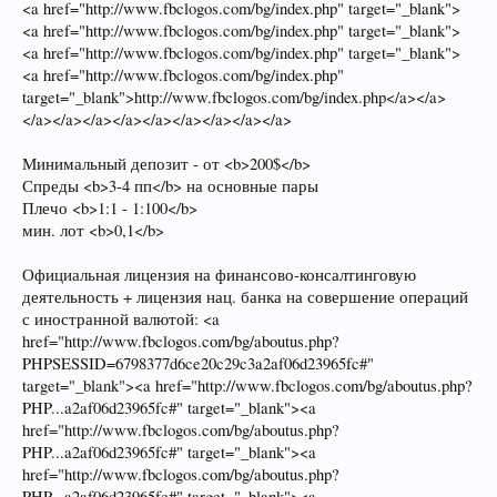
<a href="http://www.fbclogos.com/bg/index.php" target="_blank">
<a href="http://www.fbclogos.com/bg/index.php" target="_blank">
<a href="http://www.fbclogos.com/bg/index.php" target="_blank">
<a href="http://www.fbclogos.com/bg/index.php"
target="_blank">http://www.fbclogos.com/bg/index.php</a></a>
</a></a></a></a></a></a></a></a></a>
Минимальный депозит - от <b>200$</b>
Спреды <b>3-4 пп</b> на основные пары
Плечо <b>1:1 - 1:100</b>
мин. лот <b>0,1</b>
Официальная лицензия на финансово-консалтинговую
деятельность + лицензия нац. банка на совершение операций
с иностранной валютой: <a
href="http://www.fbclogos.com/bg/aboutus.php?
PHPSESSID=6798377d6ce20c29c3a2af06d23965fc#"
target="_blank"><a href="http://www.fbclogos.com/bg/aboutus.php?
PHP...a2af06d23965fc#" target="_blank"><a
href="http://www.fbclogos.com/bg/aboutus.php?
PHP...a2af06d23965fc#" target="_blank"><a
href="http://www.fbclogos.com/bg/aboutus.php?
PHP...a2af06d23965fc#" target="_blank"><a