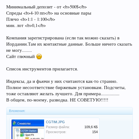
Минимальный депозит - от <b>500$</b>
Спреды <b>4-10 пп</b> на основные пары
Плечо <b>1:1 - 1:100</b>
мин. лот <b>0,1</b>
Компания зарегистрирована (если так можно сказать) в
Иордании.Там их контактные данные. Больше ничего сказать
не могу........
Сайт глючный
Список инструментов прилагается.
Индексы, да и фьючи у них считаются как-то странно.
Полное несоответствие биржевым установкам. Подсчеты,
тоже оставляют желать лучшего. Для примера...............
В общем, по-моему, разводка. НЕ СОВЕТУЮ!!!!!
Вложения:
CGTIM.JPG
Размер файла:
109,6 КБ
Просмотров:
154