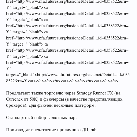
href="http://www.nfa.futures.org/basicnet/Detail...id=0358522&rn=
Y" target="_blank"><a
href="http://www.nfa.futures.org/basicnet/Detail...id=0358522&rn=
Y" target="_blank"><a
href="http://www.nfa.futures.org/basicnet/Detail...id=0358522&rn=
Y" target="_blank"><a
href="http://www.nfa.futures.org/basicnet/Detail...id=0358522&rn=
Y" target="_blank"><a
href="http://www.nfa.futures.org/basicnet/Detail...id=0358522&rn=
Y" target="_blank"><a
href="http://www.nfa.futures.org/basicnet/Detail...id=0358522&rn=
Y"
target="_blank">http://www.nfa.futures.org/basicnet/Detail...id=035
8522&rn=Y</a></a></a></a></a></a></a></a></a></a></a>
Предлагают также торговлю через Strategy Runner FX (на
Currenex от 50К) и фьючерсы (в качестве представляющих
брокеров). Для фьючей несколько платформ.
Стандартный набор валютных пар.
Производят впечатление приличного ДЦ. :ab: