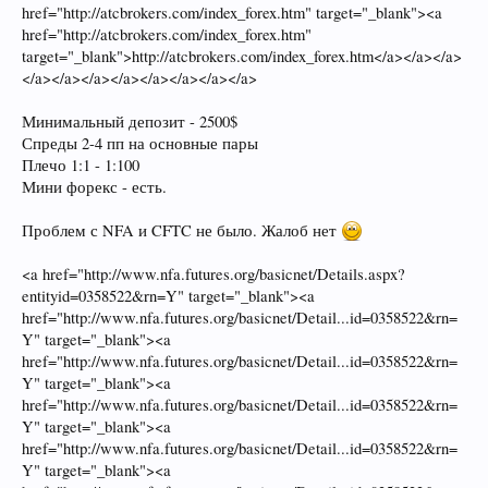
href="http://atcbrokers.com/index_forex.htm" target="_blank"><a
href="http://atcbrokers.com/index_forex.htm"
target="_blank">http://atcbrokers.com/index_forex.htm</a></a></a>
</a></a></a></a></a></a></a></a>
Минимальный депозит - 2500$
Спреды 2-4 пп на основные пары
Плечо 1:1 - 1:100
Мини форекс - есть.
Проблем с NFA и CFTC не было. Жалоб нет
<a href="http://www.nfa.futures.org/basicnet/Details.aspx?
entityid=0358522&rn=Y" target="_blank"><a
href="http://www.nfa.futures.org/basicnet/Detail...id=0358522&rn=
Y" target="_blank"><a
href="http://www.nfa.futures.org/basicnet/Detail...id=0358522&rn=
Y" target="_blank"><a
href="http://www.nfa.futures.org/basicnet/Detail...id=0358522&rn=
Y" target="_blank"><a
href="http://www.nfa.futures.org/basicnet/Detail...id=0358522&rn=
Y" target="_blank"><a