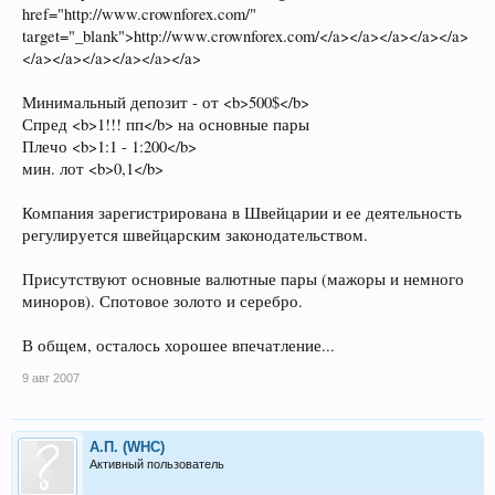
href="http://www.crownforex.com/"
target="_blank">http://www.crownforex.com/</a></a></a></a></a>
</a></a></a></a></a></a>
Минимальный депозит - от <b>500$</b>
Спред <b>1!!! пп</b> на основные пары
Плечо <b>1:1 - 1:200</b>
мин. лот <b>0,1</b>
Компания зарегистрирована в Швейцарии и ее деятельность
регулируется швейцарским законодательством.
Присутствуют основные валютные пары (мажоры и немного
миноров). Спотовое золото и серебро.
В общем, осталось хорошее впечатление...
9 авг 2007
А.П. (WHC)
Активный пользователь