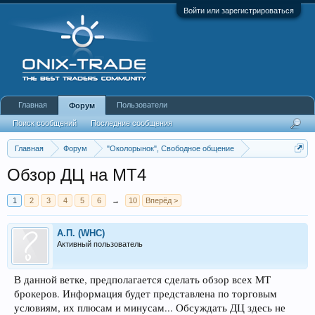
Войти или зарегистрироваться
Главная
Пользователи
Форум
Поиск сообщений
Последние сообщения
Главная
Форум
"Околорынок", Свободное общение
Выбор брокера (ДЦ)
Обзор ДЦ на МТ4
1
2
3
4
5
6
→
10
Вперёд >
А.П. (WHC)
Активный пользователь
В данной ветке, предполагается сделать обзор всех МТ
брокеров. Информация будет представлена по торговым
условиям, их плюсам и минусам... Обсуждать ДЦ здесь не