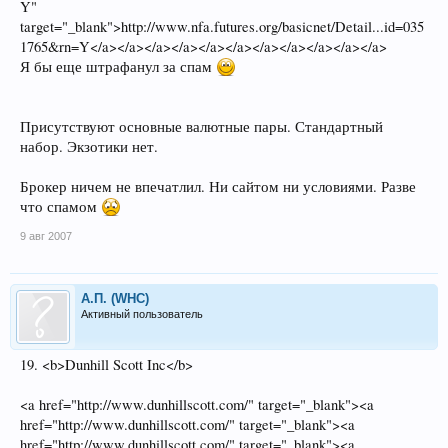
Y"
target="_blank">http://www.nfa.futures.org/basicnet/Detail...id=035
1765&rn=Y</a></a></a></a></a></a></a></a></a></a></a>
Я бы еще штрафанул за спам
Присутствуют основные валютные пары. Стандартный
набор. Экзотики нет.
Брокер ничем не впечатлил. Ни сайтом ни условиями. Разве
что спамом
9 авг 2007
А.П. (WHC)
Активный пользователь
19. <b>Dunhill Scott Inc</b>
<a href="http://www.dunhillscott.com/" target="_blank"><a
href="http://www.dunhillscott.com/" target="_blank"><a
href="http://www.dunhillscott.com/" target="_blank"><a