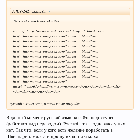
А.П. (WHC) сказал(а):
↑
16. <b>Crown Forex SA </b>
<a href="http://www.crownforex.com/" target="_blank"><a
href="http://www.crownforex.com/" target="_blank"><a
href="http://www.crownforex.com/" target="_blank"><a
href="http://www.crownforex.com/" target="_blank"><a
href="http://www.crownforex.com/" target="_blank"><a
href="http://www.crownforex.com/" target="_blank"><a
href="http://www.crownforex.com/" target="_blank"><a
href="http://www.crownforex.com/" target="_blank"><a
href="http://www.crownforex.com/" target="_blank"><a
href="http://www.crownforex.com/" target="_blank"><a
href="http://www.crownforex.com/"
target="_blank">http://www.crownforex.com/</a></a></a></a></a>
</a></a></a></a></a></a>
русский в меню есть, а попасть не могу :be:
В данный момент русский язык на сайте недоступен
(работают над переводом). Русской тех. поддержки у них
нет. Так что, если у кого есть желание поработать в
Швейцарии, милости прошу их контакты: <a