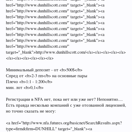
href="http://www.dunhillscott.com/" target="_blank"><a
href="http://www.dunhillscott.com/" target="_blank"><a
href="http://www.dunhillscott.com/" target="_blank"><a
href="http://www.dunhillscott.com/" target="_blank"><a
href="http://www.dunhillscott.com/" target="_blank"><a
href="http://www.dunhillscott.com/" target="_blank"><a
href="http://www.dunhillscott.com/" target="_blank"><a
href="http://www.dunhillscott.com/"
target="_blank">http://www.dunhillscott.com/</a></a></a></a></a>
</a></a></a></a></a></a>
Минимальный депозит - от <b>500$</b>
Спред от <b>2-3 пп</b> на основные пары
Плечо <b>1:1 - 1:200</b>
мин. лот <b>0,1</b>
Регистрации в NFA нет, пока нет или уже нет? Непонятно....
Есть правда несколько компаний с уже отозванной лицензией,
но точно сказать не могу:
<a href="http://www.nfa.futures.org/basicnet/SearchResults.aspx?
type=firm&firm=DUNHILL" target="_blank"><a