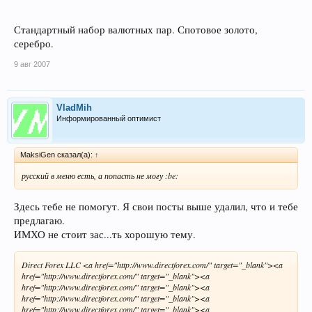
Стандартный набор валютных пар. Спотовое золото,
серебро.
9 авг 2007
VladMih
Информированный оптимист
MaksiGen сказал(а):
↑
русский в меню есть, а попасть не могу :be:
Здесь тебе не помогут. Я свои посты выше удалил, что и тебе
предлагаю.
ИМХО не стоит зас...ть хорошую тему.
Direct Forex LLC <a href="http://www.directforex.com/" target="_blank"><a
href="http://www.directforex.com/" target="_blank"><a
href="http://www.directforex.com/" target="_blank"><a
href="http://www.directforex.com/" target="_blank"><a
href="http://www.directforex.com/" target="_blank"><a