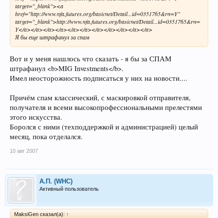
target="_blank"><a
href="http://www.nfa.futures.org/basicnet/Detail...id=0351765&rn=Y"
target="_blank">http://www.nfa.futures.org/basicnet/Detail...id=0351765&rn=
Y</a></a></a></a></a></a></a></a></a></a></a>
Я бы еще штрафанул за спам
Вот и у меня нашлось что сказать - я бы за СПАМ
штрафанул <b>MIG Investments</b>.
Имел неосторожность подписаться у них на новости....
Причём спам классический, с маскировкой отправителя,
получателя и всеми высокопрофессиональными прелестями
этого искусства.
Боролся с ними (техподдержкой и администрацией) целый
месяц, пока отделался.
10 авг 2007
А.П. (WHC)
Активный пользователь
MaksiGen сказал(а):
↑