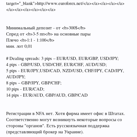
target="_blank">http://www.euroforex.net/</a></a></a></a></a>
</a></a></a></a></a></a>
Минимальный депозит - от <b>300$</b>
Спред от <b>3-5 пп</b> на основные пары
Плечо <b>1:1 - 1:100</b>
мин. лот 0,01
# Dealing spreads: 3 pips – EUR/USD, EUR/GBP, USD/JPY;
4 pips - GBP/USD, USD/CHF, EUR/CHF, AUD/USD;
5 pips - EUR/JPY,USD/CAD, NZD/USD, CHF/JPY, CAD/JPY,
AUD/JPY;
8 pips – GBP/JPY, GBP/CHF;
10 pips - EUR/CAD;
14 pips - EUR/AUD, GBP/AUD, GBP/CAD
Регистрации в NFA нет. Хотя фирма имеет офис в Штатах.
Соответственно могут возникнуть некоторые вопросы со
стороны "органов". Есть русскоязычная поддержка
(представляющий брокер на Украине).