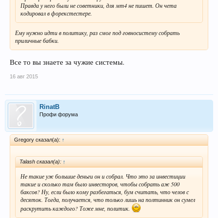
Правда у него были не советники, для мт4 не пишет. Он чета
кодировал в форекстестере.
Ему нужно идти в политику, раз смог под говносистему собрать
приличные бабки.
Все то вы знаете за чужие системы.
16 авг 2015
RinatB
Профи форума
Gregory сказал(а):
↑
Talash сказал(а):
↑
Не такие уж большие деньги он и собрал. Что это за инвестиции
такие и сколько там было инвесторов, чтобы собрать аж 500
баксов? Ну, если было кому разбегаться, бум считать, что челов с
десяток. Тогда, получается, что только лишь на полтинник он сумел
раскрутить каждого? Тоже мне, политик.