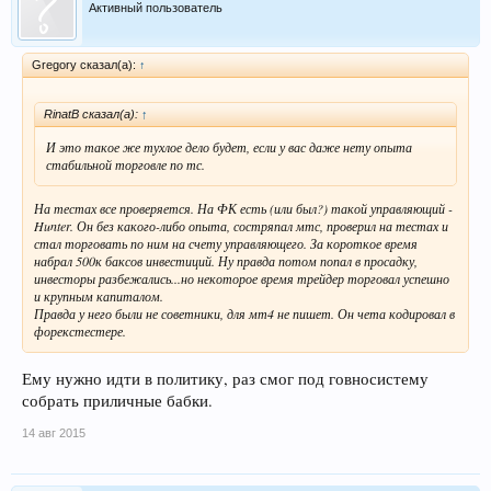
Активный пользователь
Gregory сказал(а):
↑
RinatB сказал(а):
↑
И это такое же тухлое дело будет, если у вас даже нету опыта
стабильной торговле по тс.
На тестах все проверяется. На ФК есть (или был?) такой управляющий -
Hunter. Он без какого-либо опыта, состряпал мтс, проверил на тестах и
стал торговать по ним на счету управляющего. За короткое время
набрал 500к баксов инвестиций. Ну правда потом попал в просадку,
инвесторы разбежались...но некоторое время трейдер торговал успешно
и крупным капиталом.
Правда у него были не советники, для мт4 не пишет. Он чета кодировал в
форекстестере.
Ему нужно идти в политику, раз смог под говносистему
собрать приличные бабки.
14 авг 2015