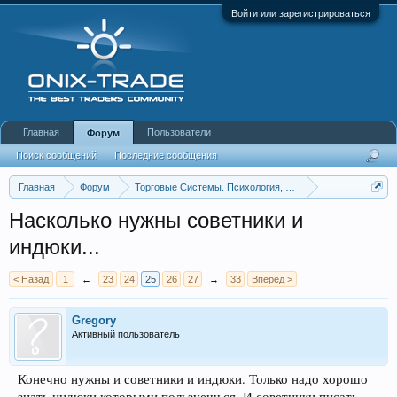
Войти или зарегистрироваться
Главная
Пользователи
Форум
Поиск сообщений
Последние сообщения
Главная
Форум
Торговые Системы. Психология, Инструменты анализа
Теория устройства рынка, философские размышления,
Насколько нужны советники и
индюки...
< Назад
1
←
23
24
25
26
27
→
33
Вперёд >
Gregory
Активный пользователь
Конечно нужны и советники и индюки. Только надо хорошо
знать индюки которыми пользуешься. И советники писать