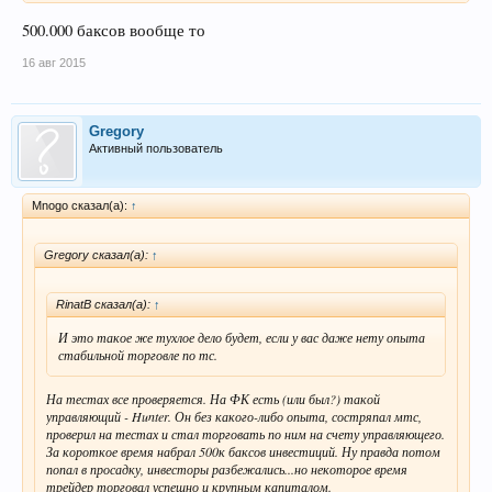
500.000 баксов вообще то
16 авг 2015
Gregory
Активный пользователь
Mnogo сказал(а):
↑
Gregory сказал(а):
↑
RinatB сказал(а):
↑
И это такое же тухлое дело будет, если у вас даже нету опыта
стабильной торговле по тс.
На тестах все проверяется. На ФК есть (или был?) такой
управляющий - Hunter. Он без какого-либо опыта, состряпал мтс,
проверил на тестах и стал торговать по ним на счету управляющего.
За короткое время набрал 500к баксов инвестиций. Ну правда потом
попал в просадку, инвесторы разбежались...но некоторое время
трейдер торговал успешно и крупным капиталом.