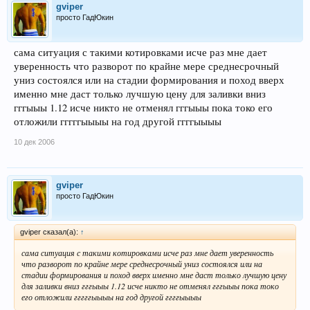
gviper
просто ГадЮкин
сама ситуация с такими котировками исче раз мне дает
уверенность что разворот по крайне мере среднесрочный
униз состоялся или на стадии формирования и поход вверх
именно мне даст только лучшую цену для заливки вниз
гггыыы 1.12 исче никто не отменял гггыыы пока токо его
отложили гггггыыыы на год другой ггггыыыы
10 дек 2006
gviper
просто ГадЮкин
gviper сказал(а):
↑
сама ситуация с такими котировками исче раз мне дает уверенность
что разворот по крайне мере среднесрочный униз состоялся или на
стадии формирования и поход вверх именно мне даст только лучшую цену
для заливки вниз гггыыы 1.12 исче никто не отменял гггыыы пока токо
его отложили гггггыыыы на год другой ггггыыыы