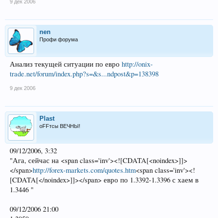
9 дек 2006
nen
Профи форума
Анализ текущей ситуации по евро
http://onix-
trade.net/forum/index.php?s=&s...ndpost&p=138398
9 дек 2006
Plast
оFFтсы ВЕЧНЫ!
09/12/2006, 3:32
"Ага, сейчас на <span class='inv'><![CDATA[<noindex>]]>
</span>
http://forex-markets.com/quotes.htm
<span class='inv'><!
[CDATA[</noindex>]]></span> евро по 1.3392-1.3396 с хаем в
1.3446 "
09/12/2006 21:00