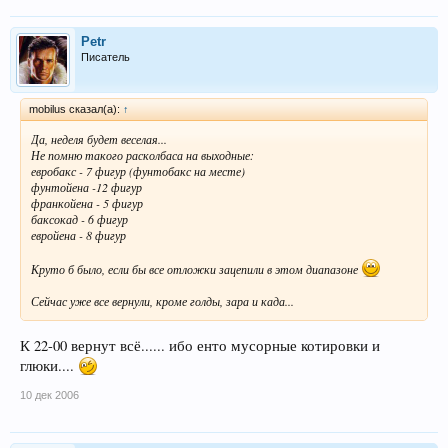
Petr
Писатель
mobilus сказал(а):
↑
Да, неделя будет веселая...
Не помню такого расколбаса на выходные:
евробакс - 7 фигур (фунтобакс на месте)
фунтойена -12 фигур
франкойена - 5 фигур
баксокад - 6 фигур
евройена - 8 фигур
Круто б было, если бы все отложки зацепили в этом диапазоне
Сейчас уже все вернули, кроме голды, зара и када...
К 22-00 вернут всё...... ибо енто мусорные котировки и
глюки....
10 дек 2006