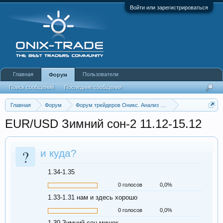
Войти или зарегистрироваться
Главная
Пользователи
Форум
Поиск сообщений
Последние сообщения
Главная
Форум
Форум трейдеров Оникс. Анализ и обсуждение рынка
Аналитика Forex
Архив Еврофлуда
EUR/USD Зимний сон-2 11.12-15.12
?
и куда?
1.34-1.35
0 голосов
0,0%
1.33-1.31 нам и здесь хорошо
0 голосов
0,0%
1.30 Зимний сон мишек