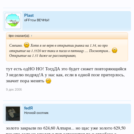
Plast
оFFтсы ВЕЧНЫ!
tipo сказал(а):
↑
Смешно.
Хотя я не верю в открытии рынка на 1.34, но про
открытие на 1.3320 все таки я писал в пятницу .... Посмотрим...
Открытие на 1.31 даже не рассматриваю,
тут есть одНО НО! ТогдДА это будет сюжет повторяющийся
3 неделю подряд!А у нас как, если в одной позе притерлось,
значит пора менять
9 дек 2006
fedЯ
Ночной охотник
золото закрыли по 624,60 Алпари... но щас уже золото 629,50
так что если не упадет и тут останентся то и евробакс с