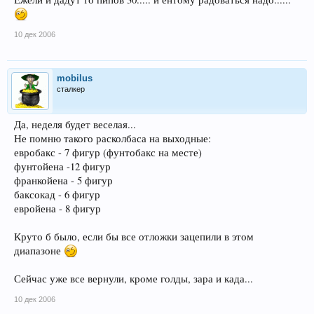
10 дек 2006
mobilus
сталкер
Да, неделя будет веселая...
Не помню такого расколбаса на выходные:
евробакс - 7 фигур (фунтобакс на месте)
фунтойена -12 фигур
франкойена - 5 фигур
баксокад - 6 фигур
евройена - 8 фигур
Круто б было, если бы все отложки зацепили в этом
диапазоне
Сейчас уже все вернули, кроме голды, зара и када...
10 дек 2006