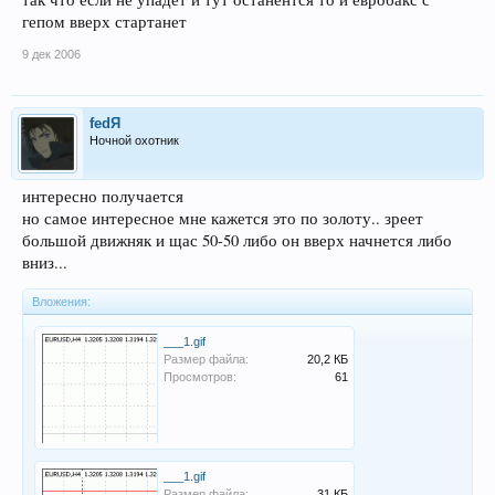
гепом вверх стартанет
9 дек 2006
fedЯ
Ночной охотник
интересно получается
но самое интересное мне кажется это по золоту.. зреет
большой движняк и щас 50-50 либо он вверх начнется либо
вниз...
Вложения:
___1.gif
Размер файла:
20,2 КБ
Просмотров:
61
___1.gif
Размер файла:
31 КБ