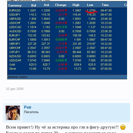
10 дек 2006
Petr
Писатель
Всем привет!) Ну чё за истерика про гэп в фигу-другую?!
Ежели и дадут то пипов 30..... и ентому радоваться надо......