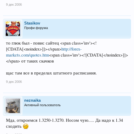
9 дек 2006
Stasikov
Профи форума
то глюк был - повис сайтец <span class='inv'><!
[CDATA[<noindex>]]></span>
http://forex-
markets.com/quotes.htm
<span class='inv'><![CDATA[</noindex>]]>
</span> от таких скачков
щас там все в пределах штатного расписания.
9 дек 2006
neznaika
Активный пользователь
Мда, откроемся 1.3250-1.3270. Носом чую..... Да надо к 1.34
сходить