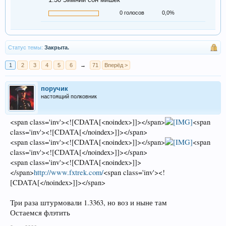
0 голосов
0,0%
Статус темы:
Закрыта.
1
2
3
4
5
6
→
71
Вперёд >
поручик
настоящий полковник
<span class='inv'><![CDATA[<noindex>]]></span>
<span
class='inv'><![CDATA[</noindex>]]></span>
<span class='inv'><![CDATA[<noindex>]]></span>
<span
class='inv'><![CDATA[</noindex>]]></span>
<span class='inv'><![CDATA[<noindex>]]>
</span>
http://www.fxtrek.com/
<span class='inv'><!
[CDATA[</noindex>]]></span>
Три раза штурмовали 1.3363, но воз и ныне там
Остаемся флэтить