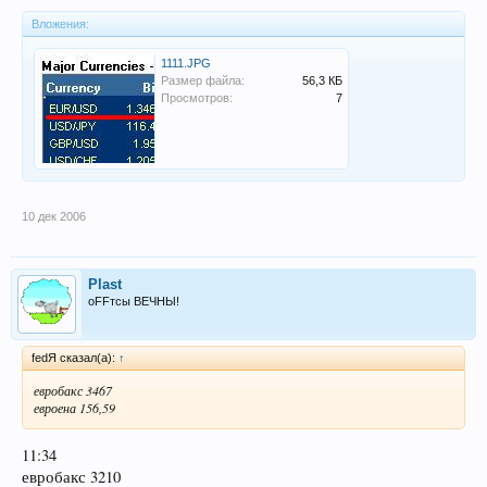
Вложения:
1111.JPG
Размер файла:
56,3 КБ
Просмотров:
7
10 дек 2006
Plast
оFFтсы ВЕЧНЫ!
fedЯ сказал(а):
↑
евробакс 3467
евроена 156,59
11:34
евробакс 3210