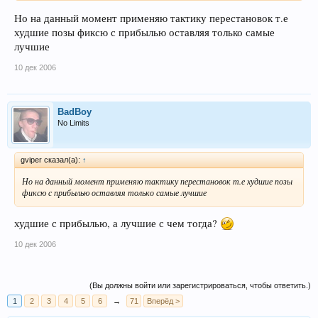
Но на данный момент применяю тактику перестановок т.е
худшие позы фиксю с прибылью оставляя только самые
лучшие
10 дек 2006
BadBoy
No Limits
gviper сказал(а):
↑
Но на данный момент применяю тактику перестановок т.е худшие позы
фиксю с прибылью оставляя только самые лучшие
худшие с прибылью, а лучшие с чем тогда?
10 дек 2006
(Вы должны войти или зарегистрироваться, чтобы ответить.)
1
2
3
4
5
6
→
71
Вперёд >