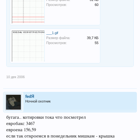
Просмотров:
60
___1.gif
Размер файла:
39,7 КБ
Просмотров:
55
10 дек 2006
fedЯ
Ночной охотник
бугага.. котировки тока что посмотрел
евробакс 3467
евроена 156,59
если так откроемся в понедельник мишкам - крышка