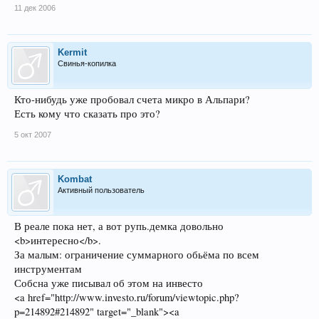
11 дек 2006
Kermit
Свинья-копилка
Кто-нибудь уже пробовал счета микро в Альпари?
Есть кому что сказать про это?
5 окт 2007
Kombat
Активный пользователь
В реале пока нет, а вот рупь.демка довольно
<b>интересно</b>.
За малым: ограничение суммарного обьёма по всем
инструментам
Собсна уже писывал об этом на инвесто
<a href="http://www.investo.ru/forum/viewtopic.php?
p=214892#214892" target="_blank"><a