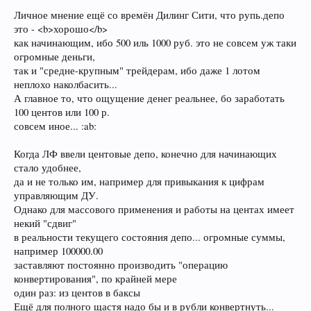
Личное мнение ещё со времён Дилинг Сити, что рупь.депо
это - <b>хорошо</b>
как начинающим, ибо 500 иль 1000 руб. это не совсем уж таки
огромные деньги,
так и "средне-крупным" трейдерам, ибо даже 1 лотом
неплохо наколбасить...
А главное то, что ощущение денег реальнее, бо заработать
100 центов или 100 р.
совсем иное... :ab:
Когда ЛФ ввели центовые депо, конечно для начинающих
стало удобнее,
да и не только им, например для привыкания к цифрам
управляющим ДУ.
Однако для массового применения и работы на центах имеет
некий "сдвиг"
в реальности текущего состояния депо... огромные суммы,
например 100000.00
заставляют постоянно производить "операцию
конвертирования", по крайней мере
один раз: из центов в баксы
Ещё для полного щастя надо бы и в рубли конвертнуть...