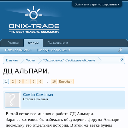
Войти или зарегистрироваться
Главная
Пользователи
Форум
Поиск сообщений
Последние сообщения
Главная
Форум
"Околорынок", Свободное общение
Выбор брокера (ДЦ)
ДЦ АЛЬПАРИ.
1
2
3
4
5
6
→
16
Вперёд >
Семён Семёныч
Старик Семёныч
В этой ветке все мнения о работе ДЦ Альпари.
Заранее хотелось бы избежать обсуждение форума Альпари,
поскольку это отдельная история. В этой же ветке будем