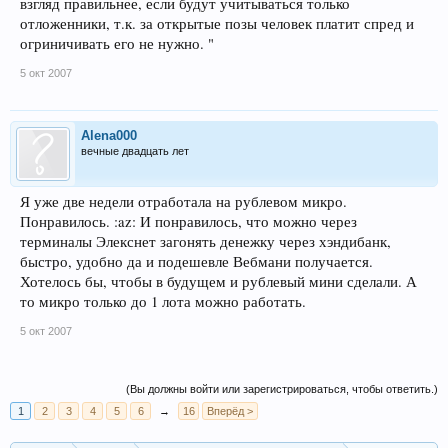
взгляд правильнее, если будут учитываться только
отложенники, т.к. за открытые позы человек платит спред и
огриничивать его не нужно. "
5 окт 2007
Alena000
вечные двадцать лет
Я уже две недели отработала на рублевом микро.
Понравилось. :az: И понравилось, что можно через
терминалы Элекснет загонять денежку через хэндибанк,
быстро, удобно да и подешевле Вебмани получается.
Хотелось бы, чтобы в будущем и рублевый мини сделали. А
то микро только до 1 лота можно работать.
5 окт 2007
(Вы должны войти или зарегистрироваться, чтобы ответить.)
1
2
3
4
5
6
→
16
Вперёд >