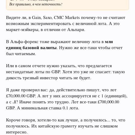
Все правильно, в чем неточность?
Видите ли, в Gain, Saxo, CMC Markets почему-то не считают
возможным экспериментировать с величиной лота. А это
маркет-мэйкеры, в отличии от Альпари.
млн
В Альфа-форекс тоже выражают величину лота в
единиц базовой валюты
. Нужно же все-таки чтобы отчет
был читаемым.
Или в самом отчете нужно указать, что предлагается
нестандатные лоты по GBP. Хотя это уже не спасает: такую
дикость трезвый инвестор читать не будет.
Я даже проверил вас: да, действительно пишут, что лот
£70,000.00 GBP. А лот у них ассоциируется не с 1 (единицей),
.1
а с
? Иначе понять это трудно. Лот все-таки £700,000.00
GBP. А минимальная ставка 0.1 лота.
Короче говоря, хотели-то как лучше, а получилось... то, что
получилось. Их китайскую грамоту изучать не слишком
интересно.