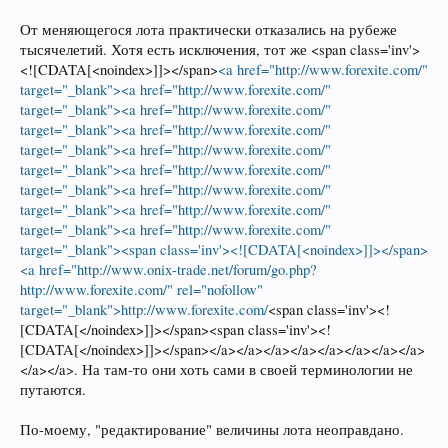
От меняющегося лота практически отказались на рубеже
тысячелетий. Хотя есть исключения, тот же <span class='inv'>
<![CDATA[<noindex>]]></span>
<a href="http://www.forexite.com/"
target="_blank"><a href="http://www.forexite.com/"
target="_blank"><a href="http://www.forexite.com/"
target="_blank"><a href="http://www.forexite.com/"
target="_blank"><a href="http://www.forexite.com/"
target="_blank"><a href="http://www.forexite.com/"
target="_blank"><a href="http://www.forexite.com/"
target="_blank"><a href="http://www.forexite.com/"
target="_blank"><a href="http://www.forexite.com/"
target="_blank"><span class='inv'><![CDATA[<noindex>]]></span>
<a href="http://www.onix-trade.net/forum/go.php?
http://www.forexite.com/" rel="nofollow"
target="_blank">http://www.forexite.com/
<span class='inv'><!
[CDATA[</noindex>]]></span><span class='inv'><!
[CDATA[</noindex>]]></span></a></a></a></a></a></a></a></a>
</a></a>. На там-то они хоть сами в своей терминологии не
путаются.
По-моему, "редактирование" величины лота неоправдано.