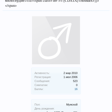
милосердие»</a><span class='inv'><![CDATA[</noindex>]]>
</span>
Активность:
2 мар 2010
Регистрация:
1 июл 2006
Сообщения:
523
Симпатии:
0
Баллы:
16
Пол:
Мужской
День рождения: