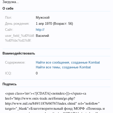
Загрузка...
О себе
Пол:
Мужской
День рождения:
1 апр 1970 (Возраст: 56)
Сайт:
http://
user_field_%d0%b8
Василий
%d0%bc%d1%8f:
Взаимодействовать
Содержимое:
Найти все сообщения, созданные Kombat
Найти все темы, созданные Kombat
ICQ:
0
Подпись
<span class='inv'><![CDATA[<noindex>]]></span><a
href="http://www.onix-trade.net/forum/go.php?
http://www.mil.ru/849/11876/60767/index.shtml" rel="nofollow"
target="_blank">Благотворительный фонд МОРФ «Помощь и