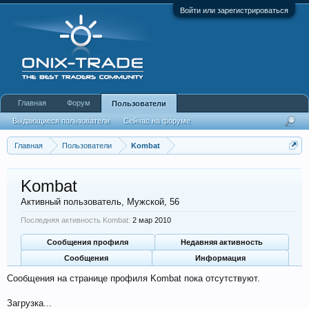
Войти или зарегистрироваться
Главная
Форум
Пользователи
Выдающиеся пользователи
Сейчас на форуме
Недавняя активность
Новые сообщения профиля
Главная
Пользователи
Kombat
Kombat
Активный пользователь
, Мужской, 56
Последняя активность Kombat:
2 мар 2010
Сообщения профиля
Недавняя активность
Сообщения
Информация
Сообщения на странице профиля Kombat пока отсутствуют.
Загрузка...