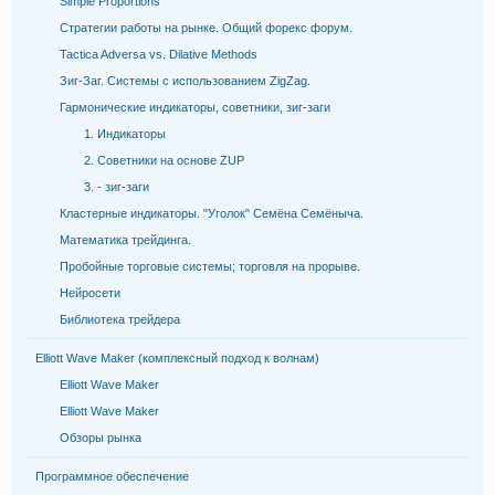
Simple Proportions
Стратегии работы на рынке. Общий форекс форум.
Tactica Adversa vs. Dilative Methods
Зиг-Заг. Системы с использованием ZigZag.
Гармонические индикаторы, советники, зиг-заги
1. Индикаторы
2. Советники на основе ZUP
3. - зиг-заги
Кластерные индикаторы. "Уголок" Семёна Семёныча.
Математика трейдинга.
Пробойные торговые системы; торговля на прорыве.
Нейросети
Библиотека трейдера
Elliott Wave Maker (комплексный подход к волнам)
Elliott Wave Maker
Elliott Wave Maker
Обзоры рынка
Программное обеспечение