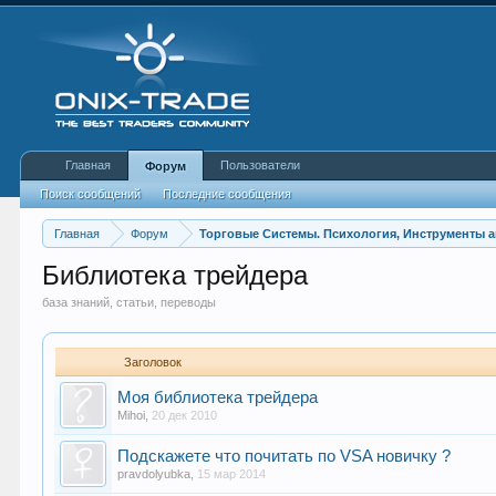
Главная
Пользователи
Форум
Поиск сообщений
Последние сообщения
Главная
Форум
Торговые Системы. Психология, Инструменты 
Библиотека трейдера
база знаний, статьи, переводы
Заголовок
Моя библиотека трейдера
Mihoi
,
20 дек 2010
Подскажете что почитать по VSA новичку ?
pravdolyubka
,
15 мар 2014