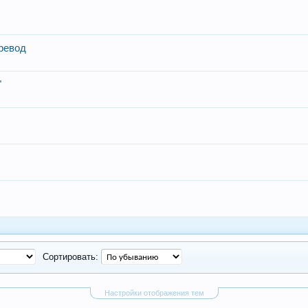
еревод
"
Сортировать:
Настройки отображения тем