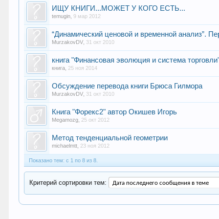
ИЩУ КНИГИ...МОЖЕТ У КОГО ЕСТЬ...
temugin
,
9 мар 2012
“Динамический ценовой и временной анализ”. П
MurzakovDV
,
31 окт 2010
книга "Финансовая эволюция и система торговли
книга
,
25 ноя 2014
Обсуждение перевода книги Брюса Гилмора
MurzakovDV
,
31 окт 2010
Книга "Форекс2" автор Окишев Игорь
Megamozg
,
25 окт 2012
Метод тенденциальной геометрии
michaelmtt
,
23 ноя 2012
Показано тем: с 1 по 8 из 8.
Критерий сортировки тем: