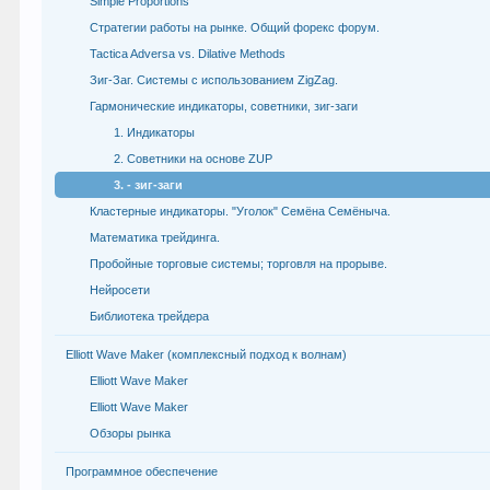
Simple Proportions
Стратегии работы на рынке. Общий форекс форум.
Tactica Adversa vs. Dilative Methods
Зиг-Заг. Системы с использованием ZigZag.
Гармонические индикаторы, советники, зиг-заги
1. Индикаторы
2. Советники на основе ZUP
3. - зиг-заги
Кластерные индикаторы. "Уголок" Семёна Семёныча.
Математика трейдинга.
Пробойные торговые системы; торговля на прорыве.
Нейросети
Библиотека трейдера
Elliott Wave Maker (комплексный подход к волнам)
Elliott Wave Maker
Elliott Wave Maker
Обзоры рынка
Программное обеспечение