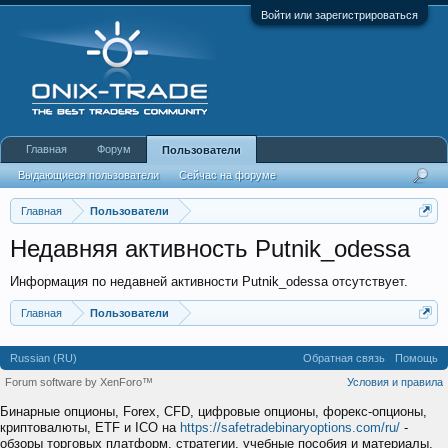
Войти или зарегистрироваться
Главная
Форум
Пользователи
Выдающиеся пользователи
Сейчас на форуме
Недавняя активность
Новые сообщения профиля
Главная
Пользователи
Недавняя активность Putnik_odessa
Информация по недавней активности Putnik_odessa отсутствует.
Главная
Пользователи
Russian (RU)
Обратная связь
Помощь
Forum software by XenForo™
Условия и правила
Бинарные опционы, Forex, CFD, цифровые опционы, форекс-опционы,
криптовалюты, ETF и ICO на
https://safetradebinaryoptions.com/ru/
-
обзоры торговых платформ, стратегии, учебные пособия и материалы,