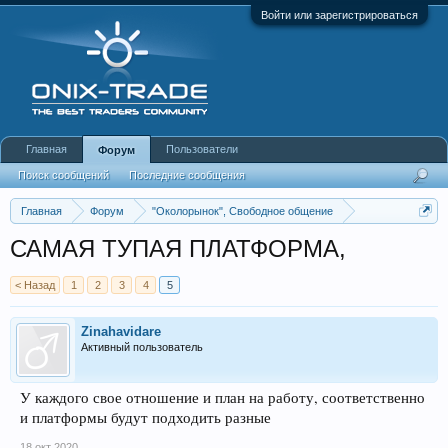
Войти или зарегистрироваться
Главная
Пользователи
Форум
Поиск сообщений
Последние сообщения
Главная
Форум
"Околорынок", Свободное общение
Выбор брокера (ДЦ)
САМАЯ ТУПАЯ ПЛАТФОРМА,
< Назад
1
2
3
4
5
Zinahavidare
Активный пользователь
У каждого свое отношение и план на работу, соответственно
и платформы будут подходить разные
18 окт 2020