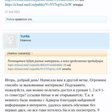
https://cloud.mail.ru/public/Vv57/7op3sz2eW
этюды
17 янв 2021
Puhua
нравится это.
Yul4ik
Новичок
zharkov сказал(а):
↑
Размещаться будут разные материалы, а пока продолжение предыдущих.
https://cloud.mail.ru/public/Xh2r/UeGkhA6dA
15-ый
https://cloud.mail.ru/public/Vv57/7op3sz2eW
этюды
Игорь, добрый день! Написала вам в другой ветке. Огромное
спасибо за выложенные материалы! Подскажите,
пожалуйста, как можно получить доступ к урокам 1, 2 и 9 1-
го семестра? (ссылки битые и не открываются). Т.к. я
немного была знакома с Адверза благодаря найденной
информации в интернете, удалось начать обучение без
первых двух, но все-таки хотелось бы и их посмотреть. 9