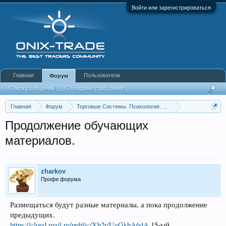
Войти или зарегистрироваться
Главная
Пользователи
Форум
Поиск сообщений
Последние сообщения
Главная
Форум
Торговые Системы. Психология, Инструменты анализа
Simple Proportions
Продолжение обучающих
материалов.
zharkov
Профи форума
Размещаться будут разные материалы, а пока продолжение
предыдущих.
https://cloud.mail.ru/public/Xh2r/UeGkhA6dA
15-ый