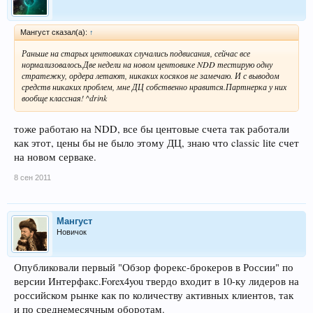
Мангуст сказал(а):
↑
Раньше на старых центовиках случались подвисания, сейчас все
нормализовалось.Две недели на новом центовике NDD тестирую одну
стратежку, ордера летают, никаких косяков не замечаю. И с выводом
средств никаких проблем, мне ДЦ собственно нравится.Партнерка у них
вообще классная! ^drink
тоже работаю на NDD, все бы центовые счета так работали
как этот, цены бы не было этому ДЦ, знаю что classic lite счет
на новом серваке.
8 сен 2011
Мангуст
Новичок
Опубликовали первый "Обзор форекс-брокеров в России" по
версии Интерфакс.Forex4you твердо входит в 10-ку лидеров на
российском рынке как по количеству активных клиентов, так
и по среднемесячным оборотам.