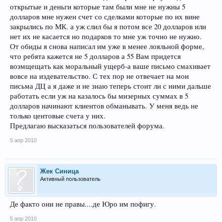
открытые и деньги которые там были мне не нужны 5
долларов мне нужен счет со сделками которые по их вине
закрылись по МК. а уж слил бы я потом все 20 долларов или
нет их не касается но подарков то мне уж точно не нужно.
От обиды я снова написал им уже в менее лояльной форме,
что ребята кажется не 5 долларов а 55 Вам придется
возмщещать как моральный ущерб-а ваше письмо смахивает
вовсе на издевательство. С тех пор не отвечает на мои
письма ДЦ а я даже и не знаю теперь стоит ли с ними дальше
работать если уж на казалось бы мизерных суммах в 5
долларов начинают клиентов обманывать. У меня ведь не
только центовые счета у них.
Предлагаю высказаться пользователей форума.
5 апр 2010
Жек Синица
Активный пользователь
Де факто они не правы....де Юро им пофигу.
5 апр 2010