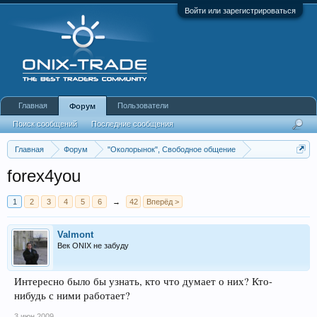
Войти или зарегистрироваться
Главная
Пользователи
Форум
Поиск сообщений
Последние сообщения
Главная
Форум
"Околорынок", Свободное общение
Выбор брокера (ДЦ)
forex4you
1
2
3
4
5
6
→
42
Вперёд >
Valmont
Век ONIX не забуду
Интересно было бы узнать, кто что думает о них? Кто-
нибудь с ними работает?
3 июн 2009