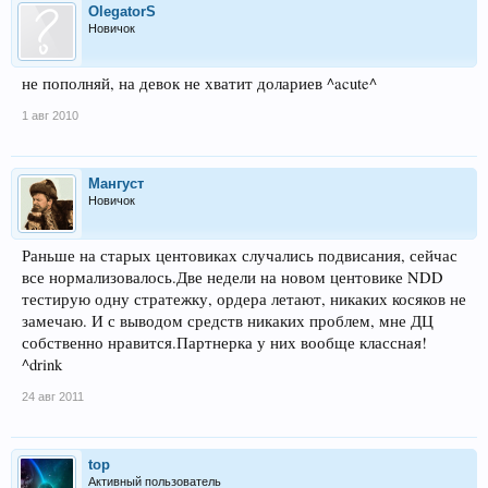
OlegatorS
Новичок
не пополняй, на девок не хватит долариев ^acute^
1 авг 2010
Мангуст
Новичок
Раньше на старых центовиках случались подвисания, сейчас
все нормализовалось.Две недели на новом центовике NDD
тестирую одну стратежку, ордера летают, никаких косяков не
замечаю. И с выводом средств никаких проблем, мне ДЦ
собственно нравится.Партнерка у них вообще классная!
^drink
24 авг 2011
top
Активный пользователь