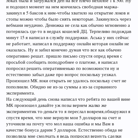
локах была и загружался деп на всё плечо нехилое 1 к 500. Ну
и подошел момент на нем кончилась свободная маржа-
закинул я 5 баксов к ним-чтобы хватило на открытие локов и
стопы можно чтобы было снять некоторые. Закинулось через
вебмани неудачно. Денюжка не села как обычно мгновенно а
потерялась где-то в недрах кошелей ДЦ. Терпеливо подождав
минут 15 я написал в службу поддержки. Аська у них сейчас
не работает, написал в поддержку онлайн которая онлайн не
оказалась. Ну и забил конечно думая что все как обычно
оперативно решат. пришло письмо спустя опред время с
просьбой сообщить поподробнее о платеже, я написал
попросил решить оперативненько по возможности ну и
естественно забыл даже про вопрос поскольку уезжал.
Произошел МК локи открыть не удалось поскольку счет не
пополнили. Обидно не из-за суммы а из-за сорванного
эксперимента.
На следующий день снова написал что ребята по вашей вине
МК произошел давайте уж позы вернем жалко же
экспериментик то-деньги то я переслал вовремя,обнаружил я
спустя время, что мне вернули мои 5 долларов на счет и
уточнили на почту что мол наша ошибка и мы Вам в
качестве бонуса дарим 5 долларов. Естественно обида не
позволила мне смолчать я ведь попросил вернуть сделки