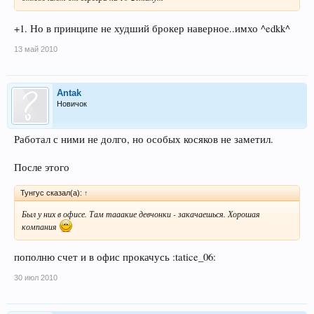
+1. Но в принципе не худший брокер наверное..имхо ^edkk^
13 май 2010
Antak
Новичок
Работал с ними не долго, но особых косяков не заметил.
После этого
Тунгус сказал(а):
↑
Был у них в офисе. Там тааакие девчонки - закачаешься. Хорошая
компания
пополню счет и в офис прокачусь :tatice_06:
30 июл 2010