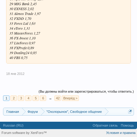
29 MIG Bank 2,45
30 EXNESS 2,02
31 Akmos Trade 1,97
32 FXDD 1,70
33 Forex Ltd 1,63
34 eToro 1,31
35 MasterForex 1,27
36 FX-Invest 1,10
37 LiteForex 0,97
38 FXProfit 0,89
39 Dealing24 0,85
40 FBS 0,75
18 янв 2012
(Вы должны войти или зарегистрироваться, чтобы ответить.)
1
2
3
4
5
6
→
42
Вперёд >
Главная
Форум
"Околорынок", Свободное общение
Выбор брокера (ДЦ)
Russian (RU)
Обратная связь
Помощь
Forum software by XenForo™
Условия и правила