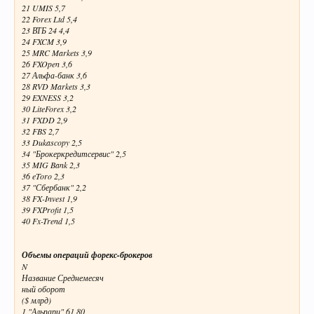
21 UMIS 5,7
22 Forex Ltd 5,4
23 ВТБ 24 4,4
24 FXCM 3,9
25 MRC Markets 3,9
26 FXOpen 3,6
27 Альфа-банк 3,6
28 RVD Markets 3,3
29 EXNESS 3,2
30 LiteForex 3,2
31 FXDD 2,9
32 FBS 2,7
33 Dukascopy 2,5
34 "Брокеркредитсервис" 2,5
35 MIG Bank 2,3
36 eToro 2,3
37 "Сбербанк" 2,2
38 FX-Invest 1,9
39 FXProfit 1,5
40 Fx-Trend 1,5
Объемы операций форекс-брокеров
N
Название Среднемесяч
ный оборот
($ млрд)
1 "Альпари" 61,80