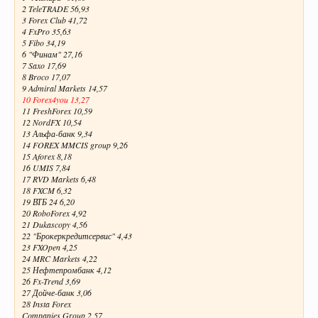
2 TeleTRADE 56,93
3 Forex Club 41,72
4 FxPro 35,63
5 Fibo 34,19
6 "Финам" 27,16
7 Saxo 17,69
8 Broco 17,07
9 Admiral Markets 14,57
10 Forex4you 13,27
11 FreshForex 10,59
12 NordFX 10,54
13 Альфа-банк 9,34
14 FOREX MMCIS group 9,26
15 Aforex 8,18
16 UMIS 7,84
17 RVD Markets 6,48
18 FXCM 6,32
19 ВТБ 24 6,20
20 RoboForex 4,92
21 Dukascopy 4,56
22 "Брокеркредитсервис" 4,43
23 FXOpen 4,25
24 MRC Markets 4,22
25 Нефтепромбанк 4,12
26 Fx-Trend 3,69
27 Дойче-банк 3,06
28 Insta Forex
Companies Group 2,57