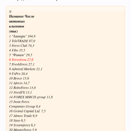
N
Название Число
активных
клиентов
(тыс)
1 "Альпари" 104,9
2 TeleTRADE 87,0
3 Forex Club 74,3
4 Fibo 35,5
5 "Финам" 29,5
6 Forex4you 27,6
7 FreshForex 27,1
8 Admiral Markets 21,1
9 FxPro 20,4
10 Broco 15,6
11 Aforex 14,7
12 RoboForex 13,8
13 NordFX 13,1
14 FOREX MMCIS group 11,8
15 Insta Forex
Companies Group 8,4
16 Grand Capital Ltd. 7,5
17 Akmos Trade 6,9
18 Saxo 6,5
19 Systemforex 6,3
20 MasterForex 5,9