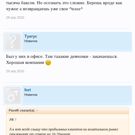
тысяча баксов. Но осознать это сложно. Берешь вроде как
чужое а возвращаешь уже свое ^tease^
28 апр 2010
Тунгус
Новичок
Был у них в офисе. Там тааакие девчонки - закачаешься.
Хорошая компания
29 апр 2010
fort
Новичок
PavelK сказал(а):
↑
PR ?
А я вот везде слышу что прибыльных клиентов на волатильном рынке
отключают от сервера на 10-20минут