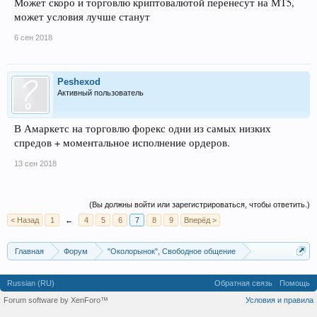
Может скоро и торговлю криптовалютой перенесут на МТ5,
может условия лучше станут
6 сен 2018
Peshexod
Активный пользователь
В Амаркетс на торговлю форекс одни из самых низких
спредов + моментальное исполнение ордеров.
13 сен 2018
(Вы должны войти или зарегистрироваться, чтобы ответить.)
< Назад
1
←
4
5
6
7
8
9
Вперёд >
Главная
Форум
"Околорынок", Свободное общение
Выбор брокера (ДЦ)
Russian (RU)
Обратная связь
Помощь
Forum software by XenForo™
Условия и правила