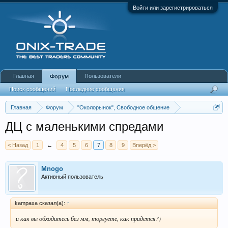
Войти или зарегистрироваться
Главная
Пользователи
Форум
Поиск сообщений
Последние сообщения
Главная
Форум
"Околорынок", Свободное общение
Выбор брокера (ДЦ)
ДЦ с маленькими спредами
< Назад
1
←
4
5
6
7
8
9
Вперёд >
Mnogo
Активный пользователь
kampaxa сказал(а):
↑
и как вы обходитесь без мм, торгуете, как придется?)