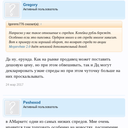
Gregory
Активный пользователь
Igorens776 сказал(а):
↑
Напрасно у вас такое отношение к спредам. Копейка рубль бережёт.
Особенно если это пипсовка. Ордеров много и от спреда многое зависит.
Вот к примеру если хороший оборот, то возврат спреда по акции
Megarebate 2.0
даёт неплохой дополнительный доход.
Да ну, ерунда. Как на рынке продавец может поставить
дешовую цену, но при этом обвешивать, так и Дц могут
декларировать узкие спреды но при этом чуточку больше на
них проскальзывать.
24 мар 2017
Peshexod
Активный пользователь
в АМаркетс одни из самых низких спредов. Мне очень
нравится там торговать особенно на новостях, расширение