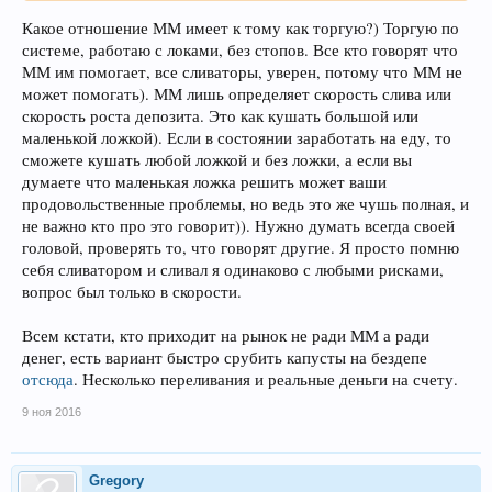
Какое отношение ММ имеет к тому как торгую?) Торгую по
системе, работаю с локами, без стопов. Все кто говорят что
ММ им помогает, все сливаторы, уверен, потому что ММ не
может помогать). ММ лишь определяет скорость слива или
скорость роста депозита. Это как кушать большой или
маленькой ложкой). Если в состоянии заработать на еду, то
сможете кушать любой ложкой и без ложки, а если вы
думаете что маленькая ложка решить может ваши
продовольственные проблемы, но ведь это же чушь полная, и
не важно кто про это говорит)). Нужно думать всегда своей
головой, проверять то, что говорят другие. Я просто помню
себя сливатором и сливал я одинаково с любыми рисками,
вопрос был только в скорости.
Всем кстати, кто приходит на рынок не ради ММ а ради
денег, есть вариант быстро срубить капусты на бездепе
отсюда
. Несколько переливания и реальные деньги на счету.
9 ноя 2016
Gregory