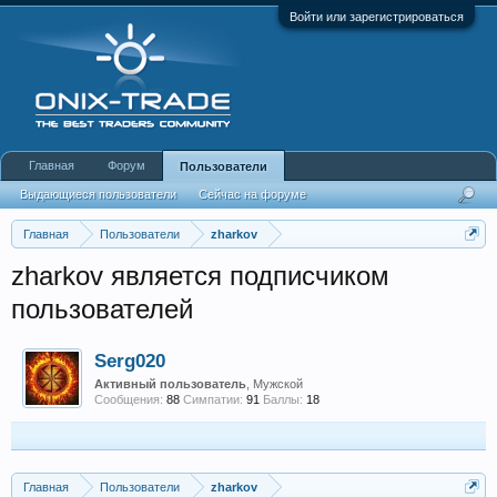
Войти или зарегистрироваться
Главная
Форум
Пользователи
Выдающиеся пользователи
Сейчас на форуме
Недавняя активность
Новые сообщения профиля
Главная
Пользователи
zharkov
zharkov является подписчиком
пользователей
Serg020
Активный пользователь
, Мужской
Сообщения:
88
Симпатии:
91
Баллы:
18
Главная
Пользователи
zharkov