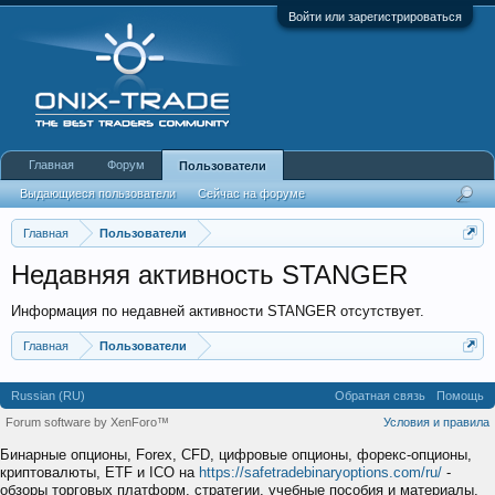
Войти или зарегистрироваться
Главная
Форум
Пользователи
Выдающиеся пользователи
Сейчас на форуме
Недавняя активность
Новые сообщения профиля
Главная
Пользователи
Недавняя активность STANGER
Информация по недавней активности STANGER отсутствует.
Главная
Пользователи
Russian (RU)
Обратная связь
Помощь
Forum software by XenForo™
Условия и правила
Бинарные опционы, Forex, CFD, цифровые опционы, форекс-опционы,
криптовалюты, ETF и ICO на
https://safetradebinaryoptions.com/ru/
-
обзоры торговых платформ, стратегии, учебные пособия и материалы,