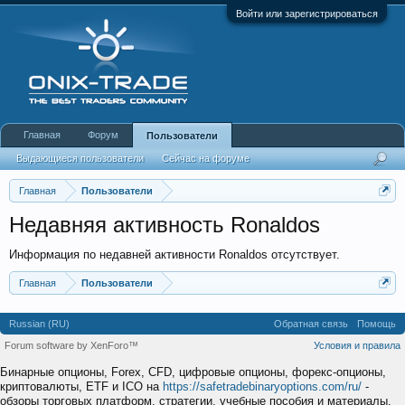
Войти или зарегистрироваться
Главная
Форум
Пользователи
Выдающиеся пользователи
Сейчас на форуме
Недавняя активность
Новые сообщения профиля
Главная
Пользователи
Недавняя активность Ronaldos
Информация по недавней активности Ronaldos отсутствует.
Главная
Пользователи
Russian (RU)
Обратная связь
Помощь
Forum software by XenForo™
Условия и правила
Бинарные опционы, Forex, CFD, цифровые опционы, форекс-опционы,
криптовалюты, ETF и ICO на
https://safetradebinaryoptions.com/ru/
-
обзоры торговых платформ, стратегии, учебные пособия и материалы,