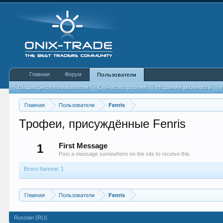
Главная
Форум
Пользователи
Выдающиеся пользователи
Сейчас на форуме
Недавняя активность
Главная
Пользователи
Fenris
Трофеи, присуждённые Fenris
1
First Message
Post a message somewhere on the site to receive this.
Всего баллов: 1
Главная
Пользователи
Fenris
Russian (RU)