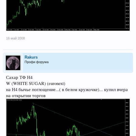
16 май 2008
Rakurs
Профи форума
Сахар ТФ Н4
W (WHITE SUGAR) (euronext)
на Н4 бычье поглощение...( в белом кружочке)... купил вчера
на открытии торгов