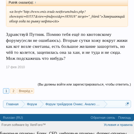
Рutnik сказал(а):
↑
<a href="http://www.onix-trade.net/forum/index.php?
showtopic=83557&view=findpost&p=385818" target="_blank">Завершающий
обзор года по рынку нефти</a>
Здравствуй Путник. Помню тебя ещё по квотовскому
форуму(если не ошибаюсь). Вторые сутки хожу вокруг жижи
как кот возле сметаны, есть большое желание зашортить, но
чёй то колется, зацепилась она за хаи, и не туда и не сюда.
Мож подскажешь что нибудь?
17 фев 2010
(Вы должны войти или зарегистрироваться, чтобы ответить.)
1
2
Вперёд >
Главная
Форум
Форум трейдеров Оникс. Анализ и обсуждение рынка
Аналитика по акциям и CFD.
Russian (RU)
Обратная связь
Помощь
Forum software by XenForo™
Условия и правила
Бинарные опционы, Forex, CFD, цифровые опционы, форекс-опционы,