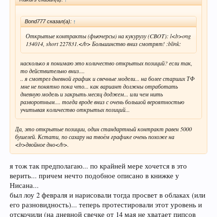
Bond777 сказал(а):
↑
Открытые контракты (фьючерсы) на кукурузу (CBOT): l<b>ong
134014, short 227831.</b> Большинство вниз смотрят! :blink:
насколько я понимаю это количество открытых позиций? если так,
то действительно вниз....
.. я смотрел дневной график и свечные модели... на более старших ТФ
мне не понятно пока что... как вариант должны отработать
дневную модель и закрыть месяц доджем... или чем нить
разворотным.... тогда вроде вниз с очень большой вероятностью
учитывая количество открытых позиций...
Да, это открытые позиции, один стандартный контракт равен 5000
бушелей. Кстати, по сахару на твоём графике очень похоже на
<b>двойное дно</b>.
я тож так предполагаю... по крайней мере хочется в это
верить... причем нечто подобное описано в книжке у
Нисана...
был лоу 2 февраля и нарисовали тогда просвет в облаках (или
его разновидность)... теперь протестировали этот уровень и
отскочили (на дневной свечке от 14 мая не хватает пипсов