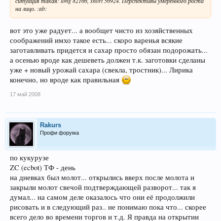
ситуация такая: long 82166, short 56924. Перспективы умеренного роста
на лицо. :ab:
вот это уже радует... а вообщет чисто из хозяйственных
соображений имхо такое есть... скоро варенья всякие
заготавливать придется и сахар просто обязан подорожать...
а осенью вроде как дешеветь должен т.к. заготовки сделаны
уже + новый урожай сахара (свекла, тростник)... Лирика
конечно, но вроде как правильная
17 май 2008
Rakurs
Профи форума
по кукурузе
ZC (ecbot) ТФ - день
на дневках был молот... открылись вверх после молота и
закрыли молот свечой подтверждающей разворот... так я
думал... на самом деле оказалось что они её продолжили
рисовать и в следующий раз.. не понимаю пока что... скорее
всего дело во времени торгов и т.д. Я правда на открытии