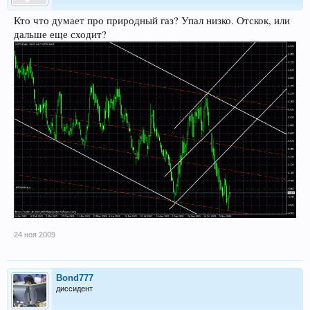
Кто что думает про природный газ? Упал низко. Отскок, или
дальше еще сходит?
24 ноя 2009
Bond777
диссидент