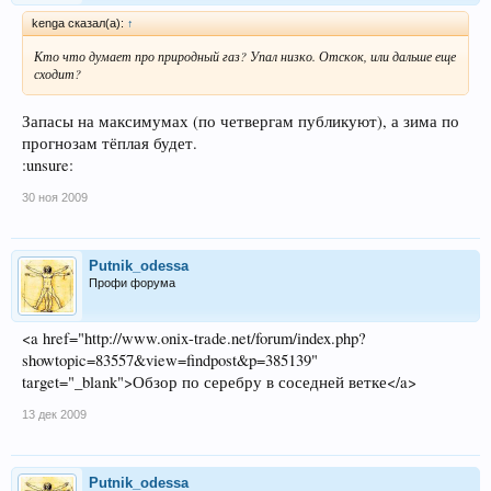
kenga сказал(а):
↑
Кто что думает про природный газ? Упал низко. Отскок, или дальше еще
сходит?
Запасы на максимумах (по четвергам публикуют), а зима по
прогнозам тёплая будет.
:unsure:
30 ноя 2009
Putnik_odessa
Профи форума
<a href="http://www.onix-trade.net/forum/index.php?
showtopic=83557&view=findpost&p=385139"
target="_blank">Обзор по серебру в соседней ветке</a>
13 дек 2009
Putnik_odessa