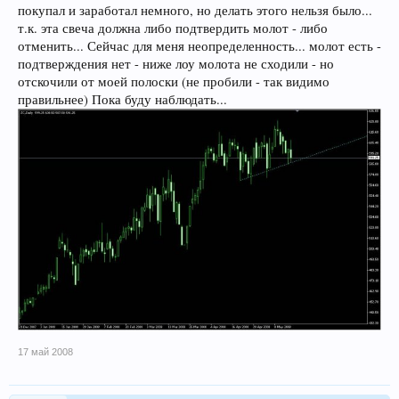
покупал и заработал немного, но делать этого нельзя было...
т.к. эта свеча должна либо подтвердить молот - либо
отменить... Сейчас для меня неопределенность... молот есть -
подтверждения нет - ниже лоу молота не сходили - но
отскочили от моей полоски (не пробили - так видимо
правильнее) Пока буду наблюдать...
17 май 2008