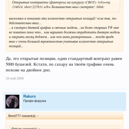
Открытые контракты (фьючерсы) на кукурузу (CBOT): l<b>ong
134014, short 227831.</b> Большинство вниз смотрят! :blink:
насколько я понимаю это количество открытых позиций? если так, то
действительно вниз....
.. я смотрел дневной график и свечные модели... на более старших ТФ мне
не понятно пока что... как вариант должны отработать дневную модель
и закрыть месяц доджем... или чем нить разворотным.... тогда вроде
вниз с очень большой вероятностью учитывая количество открытых
позиций...
Да, это открытые позиции, один стандартный контракт равен
5000 бушелей. Кстати, по сахару на твоём графике очень
похоже на двойное дно.
16 май 2008
Rakurs
Профи форума
Bond777 сказал(а):
↑
Rakurs сказал(а):
↑