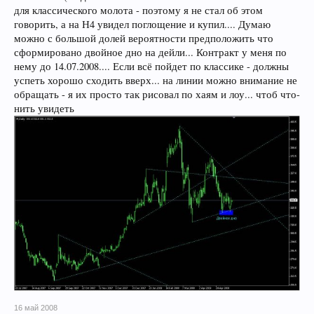
для классического молота - поэтому я не стал об этом
говорить, а на Н4 увидел поглощение и купил.... Думаю
можно с большой долей вероятности предположить что
сформировано двойное дно на дейли... Контракт у меня по
нему до 14.07.2008.... Если всё пойдет по классике - должны
успеть хорошо сходить вверх... на линии можно внимание не
обращать - я их просто так рисовал по хаям и лоу... чтоб что-
нить увидеть
16 май 2008