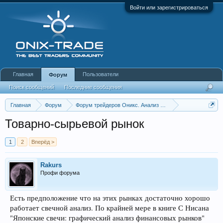
Войти или зарегистрироваться
Главная
Пользователи
Форум
Поиск сообщений
Последние сообщения
Главная
Форум
Форум трейдеров Оникс. Анализ и обсуждение рынка
Аналитика по акциям и CFD.
Товарно-сырьевой рынок
1
2
Вперёд >
Rakurs
Профи форума
Есть предположение что на этих рынках достаточно хорошо
работает свечной анализ. По крайней мере в книге С Нисана
"Японские свечи: графический анализ финансовых рынков"