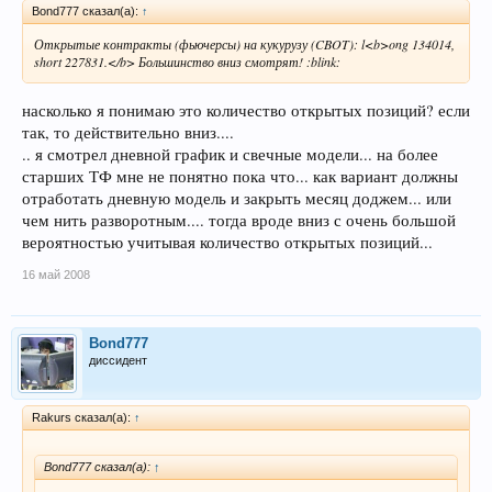
Bond777 сказал(а):
↑
Открытые контракты (фьючерсы) на кукурузу (CBOT): l<b>ong 134014,
short 227831.</b> Большинство вниз смотрят! :blink:
насколько я понимаю это количество открытых позиций? если
так, то действительно вниз....
.. я смотрел дневной график и свечные модели... на более
старших ТФ мне не понятно пока что... как вариант должны
отработать дневную модель и закрыть месяц доджем... или
чем нить разворотным.... тогда вроде вниз с очень большой
вероятностью учитывая количество открытых позиций...
16 май 2008
Bond777
диссидент
Rakurs сказал(а):
↑
Bond777 сказал(а):
↑