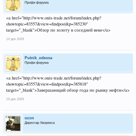
Профи форума
<a href="http://www.onix-trade.net/forum/index.php?
showtopic=83557&view=findpost&p=385230"
target="_blank">Обзор по золоту в соседней веке</a>
14 дек 2009
Putnik_odessa
Профи форума
<a href="http://www.onix-trade.net/forum/index.php?
showtopic=83557&view=findpost&p=385818"
target="_blank">Завершающий обзор года по рынку нефти</a>
19 дек 2009
ozon
Дирехтар Хворекса