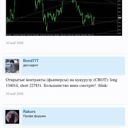
16 май 2008
Bond777
диссидент
Открытые контракты (фьючерсы) на кукурузу (CBOT): long
134014, short 227831. Большинство вниз смотрят! :blink:
16 май 2008
Rakurs
Профи форума