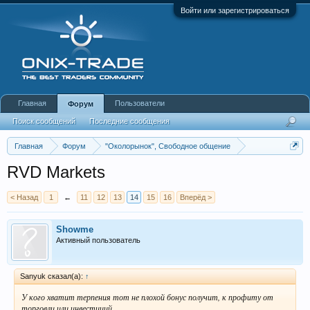
Войти или зарегистрироваться
Главная
Пользователи
Форум
Поиск сообщений
Последние сообщения
Главная
Форум
"Околорынок", Свободное общение
Выбор брокера (ДЦ)
RVD Markets
< Назад
1
←
11
12
13
14
15
16
Вперёд >
Showme
Активный пользователь
Sanyuk сказал(а):
↑
У кого хватит терпения тот не плохой бонус получит, к профиту от
торговли или инвестиций.