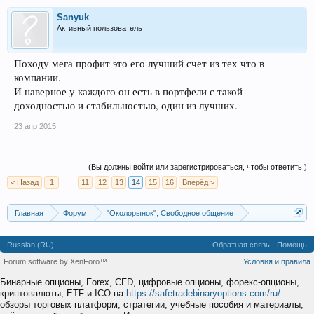
Sanyuk
Активный пользователь
Походу мега профит это его лучший счет из тех что в
компании.
И наверное у каждого он есть в портфели с такой
доходностью и стабильностью, один из лучших.
23 апр 2015
(Вы должны войти или зарегистрироваться, чтобы ответить.)
< Назад
1
←
11
12
13
14
15
16
Вперёд >
Главная
Форум
"Околорынок", Свободное общение
Выбор брокера (ДЦ)
Russian (RU)
Обратная связь
Помощь
Forum software by XenForo™
Условия и правила
Бинарные опционы, Forex, CFD, цифровые опционы, форекс-опционы,
криптовалюты, ETF и ICO на
https://safetradebinaryoptions.com/ru/
-
обзоры торговых платформ, стратегии, учебные пособия и материалы,