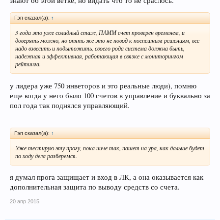
знают об этой ветке, но видать что то не сраслось.
Гэп сказал(а):
↑
3 года это уже солидный стаж, ПАММ счет проверен временем, и
доверять можно, но опять же это не повод к поспешным решениям, все
надо взвесить и подытожить, своего рода система должна быть,
надежная и эффективная, работающая в связке с мониторингом
рейтинга.
у лидера уже 750 инветоров и это реальные люди), помню
еще когда у него было 100 счетов в управление и буквально за
пол года так поднялся управляющий.
Гэп сказал(а):
↑
Уже тестирую эту прогу, пока ниче так, пашет на ура, как дальше будет
по ходу дела разберемся.
я думал прога защищает и вход в ЛК, а она оказывается как
дополнительная защита по выводу средств со счета.
20 апр 2015