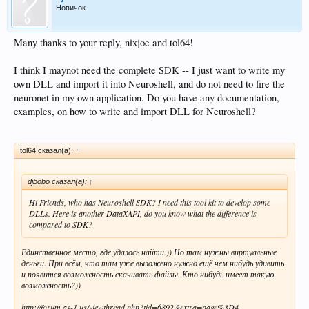
Новичок
Many thanks to your reply, nixjoe and tol64!
I think I maynot need the complete SDK -- I just want to write my
own DLL and import it into Neuroshell, and do not need to fire the
neuronet in my own application. Do you have any documentation,
examples, on how to write and import DLL for Neuroshell?
tol64 сказал(а):
↑
djbobo сказал(а):
↑
Hi Friends, who has Neuroshell SDK? I need this tool kit to develop some
DLLs. Here is another DataXAPI, do you know what the difference is
compared to SDK?
Единственное место, где удалось найти.)) Но там нужны виртуальные
деньги. При всём, что там уже выложено нужно ещё чем нибудь удивить
и появится возможность скачивать файлы. Кто нибудь имеет такую
возможность?))
http://forum.as-1.us/viewthread.php?tid=6892&extra=page%3D4