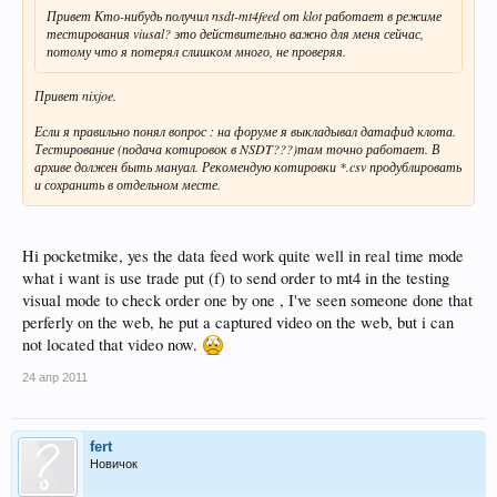
Привет Кто-нибудь получил nsdt-mt4feed от klot работает в режиме
тестирования viusal? это действительно важно для меня сейчас,
потому что я потерял слишком много, не проверяя.
Привет nixjoe.
Если я правильно понял вопрос : на форуме я выкладывал датафид клота.
Тестирование (подача котировок в NSDT???)там точно работает. В
архиве должен быть мануал. Рекомендую котировки *.csv продублировать
и сохранить в отдельном месте.
Hi pocketmike, yes the data feed work quite well in real time mode
what i want is use trade put (f) to send order to mt4 in the testing
visual mode to check order one by one , I've seen someone done that
perferly on the web, he put a captured video on the web, but i can
not located that video now.
24 апр 2011
fert
Новичок