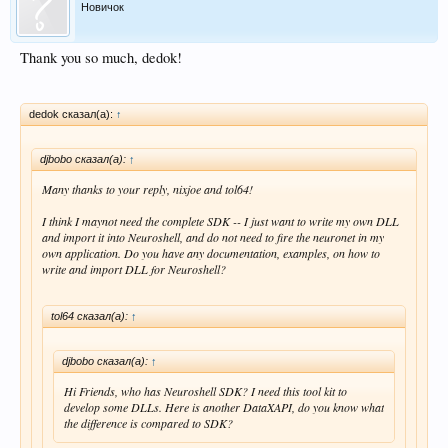
Новичок
Thank you so much, dedok!
dedok сказал(а):
↑
djbobo сказал(а):
↑
Many thanks to your reply, nixjoe and tol64!
I think I maynot need the complete SDK -- I just want to write my own DLL
and import it into Neuroshell, and do not need to fire the neuronet in my
own application. Do you have any documentation, examples, on how to
write and import DLL for Neuroshell?
tol64 сказал(а):
↑
djbobo сказал(а):
↑
Hi Friends, who has Neuroshell SDK? I need this tool kit to
develop some DLLs. Here is another DataXAPI, do you know what
the difference is compared to SDK?