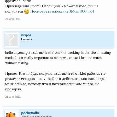
фреймов :blink:
Прикладываю Jmom Н.Косицина - может у кого лучше
получится
Посмотреть вложение JMom1000.mq4
21 апр 2011
nixjoe
Новичок
hello anyone got nsdt-mt4feed from klot working in the viusal testing
mode ? is it really important to me now , cause i lost too much
without testing.
Привет Кто-нибудь получил nsdt-mt4feed от klot работает в
режиме тестирования viusal? это действительно важно для
меня сейчас, потому что я потерял слишком много, не
проверяя.
23 апр 2011
pocketmike
Активный пользователь