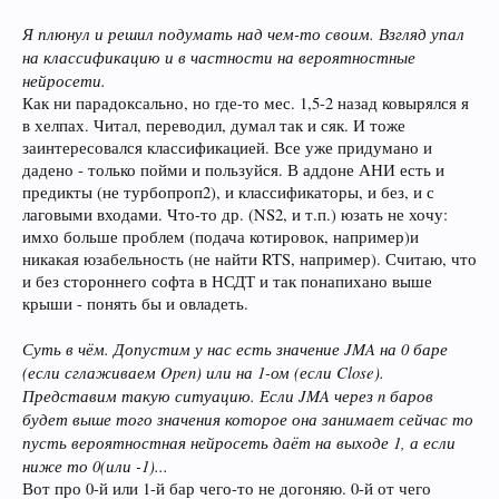
Я плюнул и решил подумать над чем-то своим. Взгляд упал
на классификацию и в частности на вероятностные
нейросети.
Как ни парадоксально, но где-то мес. 1,5-2 назад ковырялся я
в хелпах. Читал, переводил, думал так и сяк. И тоже
заинтересовался классификацией. Все уже придумано и
дадено - только пойми и пользуйся. В аддоне АНИ есть и
предикты (не турбопроп2), и классификаторы, и без, и с
лаговыми входами. Что-то др. (NS2, и т.п.) юзать не хочу:
имхо больше проблем (подача котировок, например)и
никакая юзабельность (не найти RTS, например). Считаю, что
и без стороннего софта в НСДТ и так понапихано выше
крыши - понять бы и овладеть.
Суть в чём. Допустим у нас есть значение JMA на 0 баре
(если сглаживаем Open) или на 1-ом (если Close).
Представим такую ситуацию. Если JMA через n баров
будет выше того значения которое она занимает сейчас то
пусть вероятностная нейросеть даёт на выходе 1, а если
ниже то 0(или -1)...
Вот про 0-й или 1-й бар чего-то не догоняю. 0-й от чего