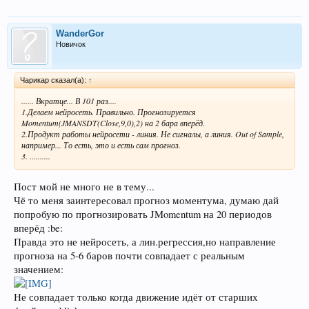
WanderGor
Новичок
Чарикар сказал(а):
↑
...... Вкратце... В 101 раз....
1.Делаем нейросеть. Правильно. Прогнозируется
Momentum(JMANSDT(Close,9,0),2) на 2 бара вперёд.
2.Продукт работы нейросети - линия. Не сигналы, а линия. Out of Sample,
например... То есть, это и есть сам прогноз.
3. ..........
Пост мой не много не в тему...
Чё то меня заинтересовал прогноз моментума, думаю дай
попробую по прогнозировать JMomentum на 20 периодов
вперёд :be:
Правда это не нейросеть, а лин.регрессия,но направление
прогноза на 5-6 баров почти совпадает с реальным
значением:
Не совпадает только когда движение идёт от старших