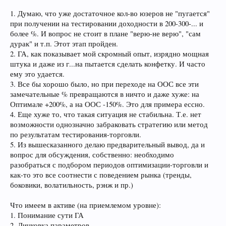
1. Думаю, что уже достаточное кол-во юзеров не "пугается"
при получении на тестировании доходности в 200-300-... и
более %. И вопрос не стоит в плане "верю-не верю", "сам
дурак" и т.п. Этот этап пройден.
2. ГА, как показывает мой скромный опыт, изрядно мощная
штука и даже из г...на пытается сделать конфетку. И часто
ему это удается.
3. Все бы хорошо было, но при переходе на ООС все эти
замечательные % превращаются в ничто и даже хуже: на
Оптимале +200%, а на ООС -150%. Это для примера ессно.
4. Еще хуже то, что такая ситуация не стабильна. Т.е. нет
возможности однозначно забраковать стратегию или метод
по результатам тестирования-торговли.
5. Из вышесказанного делаю предварительный вывод, да и
вопрос для обсуждения, собственно: необходимо
разобраться с подбором периодов оптимизации-торговли и
как-то это все соотнести с поведением рынка (тренды,
боковики, волатильность, рэнж и пр.)
Что имеем в активе (на приемлемом уровне):
1. Понимание сути ГА
2. Линковка параметров