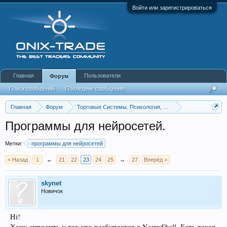
Войти или зарегистрироваться
Главная
Пользователи
Форум
Поиск сообщений
Последние сообщения
Главная
Форум
Торговые Системы. Психология, Инструменты анализа
Нейросети
Программы для нейросетей.
Метки:
программы для нейросетей
< Назад
1
←
21
22
23
24
25
→
27
Вперёд >
skynet
Новичок
Hi!
Хочу спросить у тех кто разбирается в NeuroShell. Есть такая