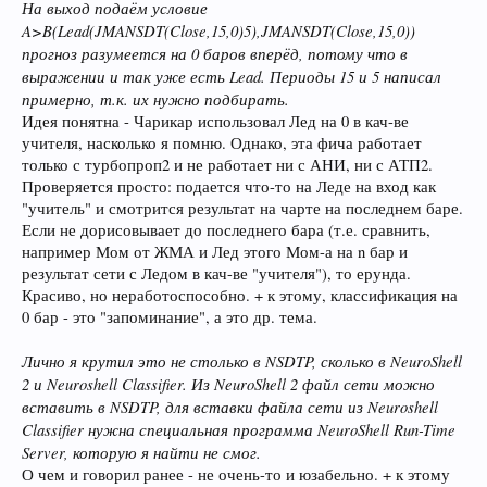
На выход подаём условие
A>B(Lead(JMANSDT(Close,15,0)5),JMANSDT(Close,15,0))
прогноз разумеется на 0 баров вперёд, потому что в
выражении и так уже есть Lead. Периоды 15 и 5 написал
примерно, т.к. их нужно подбирать.
Идея понятна - Чарикар использовал Лед на 0 в кач-ве
учителя, насколько я помню. Однако, эта фича работает
только с турбопроп2 и не работает ни с АНИ, ни с АТП2.
Проверяется просто: подается что-то на Леде на вход как
"учитель" и смотрится результат на чарте на последнем баре.
Если не дорисовывает до последнего бара (т.е. сравнить,
например Мом от ЖМА и Лед этого Мом-а на n бар и
результат сети с Ледом в кач-ве "учителя"), то ерунда.
Красиво, но неработоспособно. + к этому, классификация на
0 бар - это "запоминание", а это др. тема.
Лично я крутил это не столько в NSDTP, сколько в NeuroShell
2 и Neuroshell Classifier. Из NeuroShell 2 файл сети можно
вставить в NSDTP, для вставки файла сети из Neuroshell
Classifier нужна специальная программа NeuroShell Run-Time
Server, которую я найти не смог.
О чем и говорил ранее - не очень-то и юзабельно. + к этому