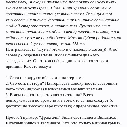
постоянно). Я скорее думаю что постоянно должно быть
значение между Open и Close. Я прикрепил к сообщению
советник и скрипт строщие такие свечи. Разница в том
что советник рисует хвостики так или иначе возникающие
с одной стороны свечи, а скрипт нет. Думаю что если
корректно реализовать идею о нейтрализации шумов, то и
нейросети уже не понадобятся. Можно будет работать по
пересечению 2-ух осциляторов или MAшек.
Нейтрализовать "шумы" можно и с помощью сетей))). А по
серьезу - отдельная тема. Любая фильтрация - это
запаздывание. С т.з. классификации важнее понять сам
принцип. Как это вижу я:
1. Сети оперируют образами, паттернами
2. Что есть паттерн? Паттерн есть совокупность состояний
чего-либо (индюков) в конкретный момент времени
3. В чем ценность настоящего паттерна? В его
повторяемости во времени и в том, что за ним следует (с
достаточно высокой вероятностью) определенное "событие"
Простой пример: "фракталы" Билла свет нашего Вильямса.
Штатный индюк в терминале. Кто, кто только начиная грызть