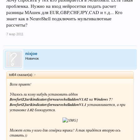
проблемка. Нужно на вход нейросетки подать расчет
разницы МАшек для EUR,GBP,CHF,JPY,CAD и т.д... Кто
знает как в NeuroShell подключить мультивалютные
рассчеты?
7 мар 2011
nixjoe
Новичок
tol64 сказал(а):
↑
Всем привет!
Удалось ли кому нибудь установить аддон
BowfortZJurikindicatorsforneuroshelladdonV1.02
на
Windows 7
?
BowfortZJurikindicatorsforneuroshelladdonV1.1
устанавливается, а при
установке
1.02
блокируется.
Может есть у кого для семёрки юрики? А так придётся вторую ось
ставить.))