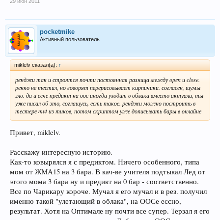
29 июн 2011
pocketmike
Активный пользователь
miklelv сказал(а):
↑
ренджи так и строятся почти постоянная разница между open и close.
ренко не тестил, но говорят перерисовывает кирпичики. согласен, шумы
зло. да и есче предикт на оос иногда уходит в облака вместо актуала, ты
уже писал об это, соглашусь, есть такое. ренджи можно построить в
тестере mt4 из тиков, потом скриптом уже дописывать бары в онлайне
Привет, miklelv.
Расскажу интересную историю.
Как-то ковырялся я с предиктом. Ничего особенного, типа
мом от ЖМА15 на 3 бара. В кач-ве учителя подтыкал Лед от
этого мома 3 бара ну и предикт на 0 бар - соответственно.
Все по Чарикару короче. Мучал я его мучал и в рез. получил
именно такой "улетающий в облака", на ООСе ессно,
результат. Хотя на Оптимале ну почти все супер. Терзал я его