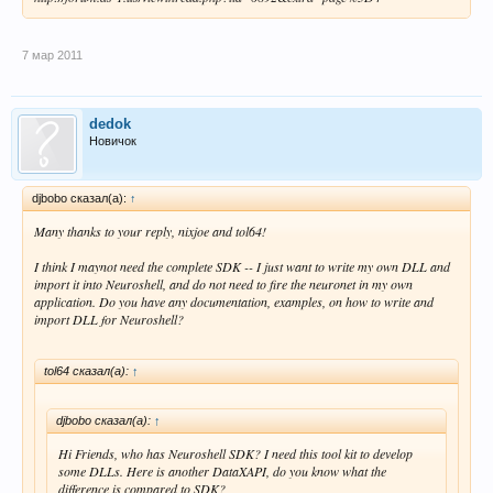
7 мар 2011
dedok
Новичок
djbobo сказал(а):
↑
Many thanks to your reply, nixjoe and tol64!
I think I maynot need the complete SDK -- I just want to write my own DLL and
import it into Neuroshell, and do not need to fire the neuronet in my own
application. Do you have any documentation, examples, on how to write and
import DLL for Neuroshell?
tol64 сказал(а):
↑
djbobo сказал(а):
↑
Hi Friends, who has Neuroshell SDK? I need this tool kit to develop
some DLLs. Here is another DataXAPI, do you know what the
difference is compared to SDK?