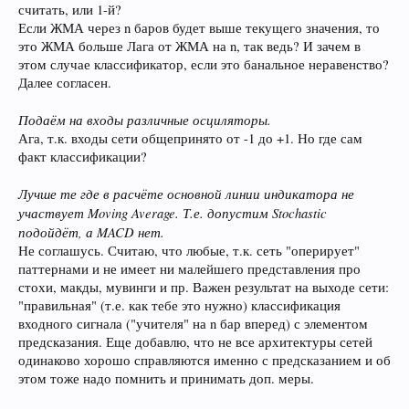
считать, или 1-й?
Если ЖМА через n баров будет выше текущего значения, то
это ЖМА больше Лага от ЖМА на n, так ведь? И зачем в
этом случае классификатор, если это банальное неравенство?
Далее согласен.
Подаём на входы различные осциляторы.
Ага, т.к. входы сети общепринято от -1 до +1. Но где сам
факт классификации?
Лучше те где в расчёте основной линии индикатора не
участвует Moving Average. Т.е. допустим Stochastic
подойдёт, а MACD нет.
Не соглашусь. Считаю, что любые, т.к. сеть "оперирует"
паттернами и не имеет ни малейшего представления про
стохи, макды, мувинги и пр. Важен результат на выходе сети:
"правильная" (т.е. как тебе это нужно) классификация
входного сигнала ("учителя" на n бар вперед) с элементом
предсказания. Еще добавлю, что не все архитектуры сетей
одинаково хорошо справляются именно с предсказанием и об
этом тоже надо помнить и принимать доп. меры.