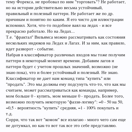
тему Форекса, не пробовал по ним "торговать"? Не работает,
но на истории действительно весьма устойчивый,
правильный и полезный паттерн. Не работает же по др.
причинам и понятно по каким. Я его чисто для иллюстрации
вспомнил. Хотя, что-то подобное ваял на ледах - и все
прекрасно работало. Но на Ледах...
Т.е. "фрактал" Вильямса можно рассматривать как состояния
нескольких индюков на Ледах и Лагах. И за ним, как правило,
идет разворот - событие.
Набрав в классификатор различных входов мы тоже получим
паттерн в некоторый момент времени. Добавим лагов и
паттерн будет с учетом прошлых значений, возможно (не
знаю пока), что и более устойчивый и полезный. Не знаю.
Классификатор не дает нам команд типа "купить" или
"продать". Это мы должны ему подсунуть что-то, что как мы
считаем, может рассматриваться как команды, например,
мом больше 0 - купить, мом меньше 0 - продать. Более того,
возможно получить некоторую "фаззи-логику": =0 - 50 на 50,
=0,5 - вероятность "купить" средняя, =1 - 100% покупать и
т.д.
Сорри, что так вот "комом" все излагаю - много чего сам еще
не дотумкал, но как-то вот так все это себе представляю.