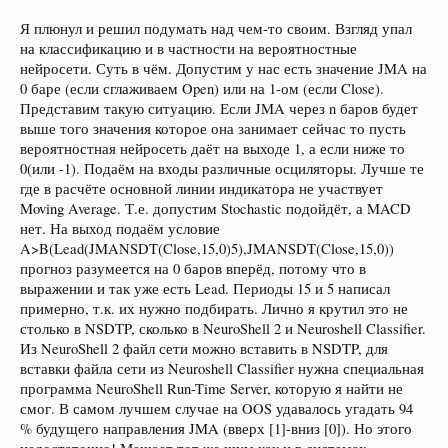
Я плюнул и решил подумать над чем-то своим. Взгляд упал
на классификацию и в частности на вероятностные
нейросети. Суть в чём. Допустим у нас есть значение JMA на
0 баре (если сглаживаем Open) или на 1-ом (если Close).
Представим такую ситуацию. Если JMA через n баров будет
выше того значения которое она занимает сейчас то пусть
вероятностная нейросеть даёт на выходе 1, а если ниже то
0(или -1). Подаём на входы различные осциляторы. Лучше те
где в расчёте основной линии индикатора не участвует
Moving Average. Т.е. допустим Stochastic подойдёт, а MACD
нет. На выход подаём условие
A>B(Lead(JMANSDT(Close,15,0)5),JMANSDT(Close,15,0))
прогноз разумеется на 0 баров вперёд, потому что в
выражении и так уже есть Lead. Периоды 15 и 5 написал
примерно, т.к. их нужно подбирать. Лично я крутил это не
столько в NSDTP, сколько в NeuroShell 2 и Neuroshell Classifier.
Из NeuroShell 2 файл сети можно вставить в NSDTP, для
вставки файла сети из Neuroshell Classifier нужна специальная
программа NeuroShell Run-Time Server, которую я найти не
смог. В самом лучшем случае на OOS удавалось угадать 94
% будущего направления JMA (вверх [1]-вниз [0]). Но этого