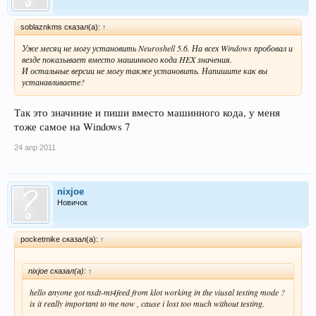
soblaznkms сказал(а):
↑
Уже месяц не могу установить Neuroshell 5.6. На всех Windows пробовал и
везде показывает вместо машинного кода HEX значения.
И остальные версии не могу также установить. Напишите как вы
устанавливаете?
Так это значиние и пиши вместо машинного кода, у меня
тоже самое на Windows 7
24 апр 2011
nixjoe
Новичок
pocketmike сказал(а):
↑
nixjoe сказал(а):
↑
hello anyone got nsdt-mt4feed from klot working in the viusal testing mode ?
is it really important to me now , cause i lost too much without testing.