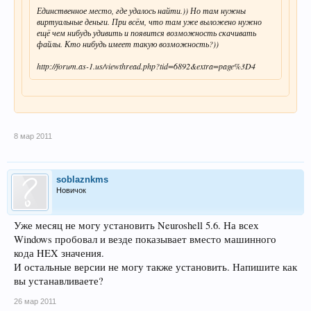
Единственное место, где удалось найти.)) Но там нужны
виртуальные деньги. При всём, что там уже выложено нужно
ещё чем нибудь удивить и появится возможность скачивать
файлы. Кто нибудь имеет такую возможность?))
http://forum.as-1.us/viewthread.php?tid=6892&extra=page%3D4
8 мар 2011
soblaznkms
Новичок
Уже месяц не могу установить Neuroshell 5.6. На всех
Windows пробовал и везде показывает вместо машинного
кода HEX значения.
И остальные версии не могу также установить. Напишите как
вы устанавливаете?
26 мар 2011