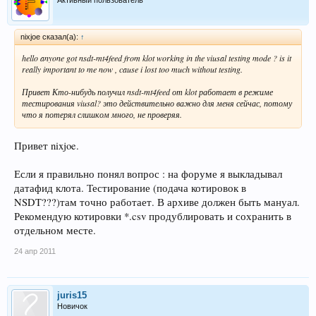
nixjoe сказал(а):
↑
hello anyone got nsdt-mt4feed from klot working in the viusal testing mode ? is it
really important to me now , cause i lost too much without testing.
Привет Кто-нибудь получил nsdt-mt4feed от klot работает в режиме
тестирования viusal? это действительно важно для меня сейчас, потому
что я потерял слишком много, не проверяя.
Привет nixjoe.
Если я правильно понял вопрос : на форуме я выкладывал
датафид клота. Тестирование (подача котировок в
NSDT???)там точно работает. В архиве должен быть мануал.
Рекомендую котировки *.csv продублировать и сохранить в
отдельном месте.
24 апр 2011
juris15
Новичок