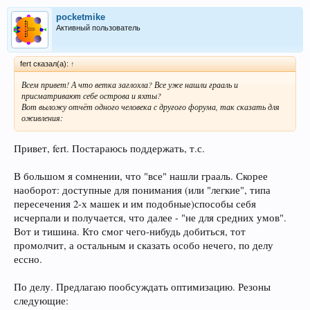
pocketmike
Активный пользователь
fert сказал(а):
↑
Всем привет! А что ветка заглохла? Все уже нашли грааль и
присматривают себе острова и яхты?
Вот выложу отчёт одного человека с другого форума, так сказать для
оживления:
Привет, fert. Постараюсь поддержать, т.с.
В большом я сомнении, что "все" нашли грааль. Скорее
наоборот: доступные для понимания (или "легкие", типа
пересечения 2-х машек и им подобные)способы себя
исчерпали и получается, что далее - "не для средних умов".
Вот и тишина. Кто смог чего-нибудь добиться, тот
промолчит, а остальным и сказать особо нечего, по делу
ессно.
По делу. Предлагаю пообсуждать оптимизацию. Резоны
следующие: