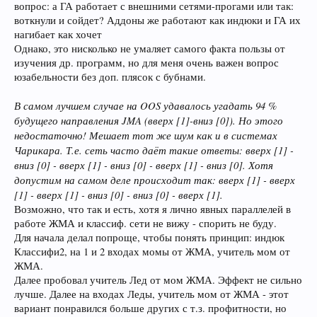
вопрос: а ГА работает с внешними сетями-прогами или так:
воткнули и сойдет? Аддоны же работают как индюки и ГА их
нагибает как хочет
Однако, это нисколько не умаляет самого факта пользы от
изучения др. программ, но для меня очень важен вопрос
юзабельности без доп. плясок с бубнами.
В самом лучшем случае на OOS удавалось угадать 94 %
будущего направления JMA (вверх [1]-вниз [0]). Но этого
недостаточно! Мешает тот же шум как и в системах
Чарикара. Т.е. сеть часто даёт такие ответы: вверх [1] -
вниз [0] - вверх [1] - вниз [0] - вверх [1] - вниз [0]. Хотя
допустим на самом деле происходит так: вверх [1] - вверх
[1] - вверх [1] - вниз [0] - вниз [0] - вверх [1].
Возможно, что так и есть, хотя я лично явных параллелей в
работе ЖМА и классиф. сети не вижу - спорить не буду.
Для начала делал попроще, чтобы понять принцип: индюк
Классифи2, на 1 и 2 входах момы от ЖМА, учитель мом от
ЖМА.
Далее пробовал учитель Лед от мом ЖМА. Эффект не сильно
лучше. Далее на входах Леды, учитель мом от ЖМА - этот
вариант понравился больше других с т.з. профитности, но