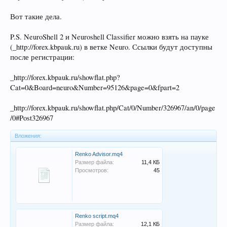
Вот такие дела.
P.S. NeuroShell 2 и Neuroshell Classifier можно взять на пауке
(_http://forex.kbpauk.ru) в ветке Neuro. Ссылки будут доступны
после регистрации:
_http://forex.kbpauk.ru/showflat.php?
Cat=0&Board=neuro&Number=95126&page=0&fpart=2
_http://forex.kbpauk.ru/showflat.php/Cat/0/Number/326967/an/0/page
/0#Post326967
Вложения:
Renko Advisor.mq4
Размер файла:
11,4 КБ
Просмотров:
45
Renko script.mq4
Размер файла:
12,1 КБ