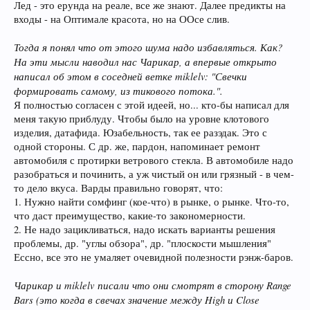
Лед - это ерунда на реале, все же знают. Далее предикты на
входы - на Оптимале красота, но на ООсе слив.
Тогда я понял что от этого шума надо избавляться. Как?
На эти мысли наводил нас Чарикар, а впервые открыто
написал об этом в соседней ветке miklelv: "Свечки
формировать самому, из тикового потока.".
Я полностью согласен с этой идеей, но... кто-бы написал для
меня такую приблуду. Чтобы было на уровне клотового
изделия, датафида. Юзабельность, так ее разэдак. Это с
одной стороны. С др. же, пардон, напоминает ремонт
автомобиля с протирки ветрового стекла. В автомобиле надо
разобраться и починить, а уж чистый он или грязный - в чем-
то дело вкуса. Варды правильно говорят, что:
1. Нужно найти сомфинг (кое-что) в рынке, о рынке. Что-то,
что даст преимущество, какие-то закономерности.
2. Не надо зацикливаться, надо искать варианты решения
проблемы, др. "углы обзора", др. "плоскости мышления"
Ессно, все это не умаляет очевидной полезности рэнж-баров.
Чарикар и miklelv писали что они смотрят в сторону Range
Bars (это когда в свечах значение между High и Close