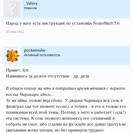
_Valery_
Новичок
Народ у кого есть инструкция по установки NeuroShell 5.6
29 июн 2011
pocketmike
Активный пользователь
Привет, fert.
Извиняюсь за долгое отсутствие - др. дела.
В общем опишу на что я потратил время начиная с первого
поста Чарикара здесь...
Те же яйки, только вид сбоку. У дядьки Чарикара вся соль в
фильтрах (на тот момент ессно), а точнее - в его и только его
понимании всей этой темы. Потому у него и работает (-ала?)
эта система. К сож. полного комплекта его сочинений я
собрать не смог, ибо ссылки на фх-клабе все давно протухли
(витьковая ветка читана, но без примеров трудно).