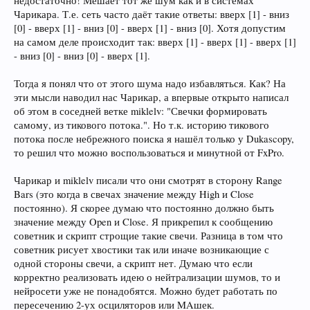
недостаточно! Мешает тот же шум как и в системах
Чарикара. Т.е. сеть часто даёт такие ответы: вверх [1] - вниз
[0] - вверх [1] - вниз [0] - вверх [1] - вниз [0]. Хотя допустим
на самом деле происходит так: вверх [1] - вверх [1] - вверх [1]
- вниз [0] - вниз [0] - вверх [1].
Тогда я понял что от этого шума надо избавляться. Как? На
эти мысли наводил нас Чарикар, а впервые открыто написал
об этом в соседней ветке miklelv: "Свечки формировать
самому, из тикового потока.". Но т.к. историю тикового
потока после небрежного поиска я нашёл только у Dukascopy,
то решил что можно воспользоваться и минутной от FxPro.
Чарикар и miklelv писали что они смотрят в сторону Range
Bars (это когда в свечах значение между High и Close
постоянно). Я скорее думаю что постоянно должно быть
значение между Open и Close. Я прикрепил к сообщению
советник и скрипт строщие такие свечи. Разница в том что
советник рисует хвостики так или иначе возникающие с
одной стороны свечи, а скрипт нет. Думаю что если
корректно реализовать идею о нейтрализации шумов, то и
нейросети уже не понадобятся. Можно будет работать по
пересечению 2-ух осциляторов или MAшек.