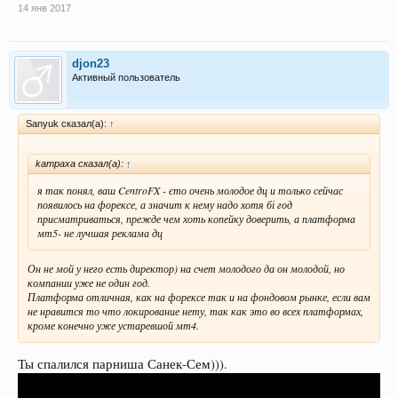
14 янв 2017
djon23
Активный пользователь
Sanyuk сказал(а):
↑
kampaxa сказал(а):
↑
я так понял, ваш CentroFX - єто очень молодое дц и только сейчас
появилось на форексе, а значит к нему надо хотя бі год
присматриваться, прежде чем хоть копейку доверить, а платформа
мт5- не лучшая реклама дц
Он не мой у него есть директор) на счет молодого да он молодой, но
компании уже не один год.
Платформа отличная, как на форексе так и на фондовом рынке, если вам
не нравится то что локирование нету, так как это во всех платформах,
кроме конечно уже устаревшой мт4.
Ты спалился парниша Санек-Сем))).