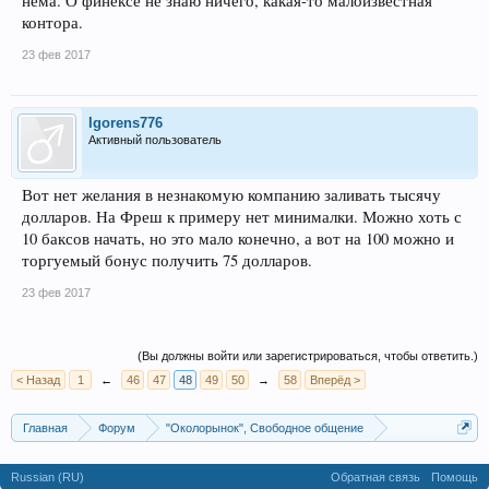
нема. О финексе не знаю ничего, какая-то малоизвестная
контора.
23 фев 2017
Igorens776
Активный пользователь
Вот нет желания в незнакомую компанию заливать тысячу
долларов. На Фреш к примеру нет минималки. Можно хоть с
10 баксов начать, но это мало конечно, а вот на 100 можно и
торгуемый бонус получить 75 долларов.
23 фев 2017
(Вы должны войти или зарегистрироваться, чтобы ответить.)
< Назад
1
←
46
47
48
49
50
→
58
Вперёд >
Главная
Форум
"Околорынок", Свободное общение
Выбор брокера (ДЦ)
Russian (RU)
Обратная связь
Помощь