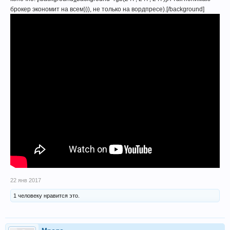
брокер экономит на всем))), не только на вордпресе).[/background]
22 янв 2017
1 человеку нравится это.