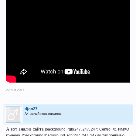
22 янв 2017
djon23
Активный пользователь
А вот анализ сайта
[background=rgb(247, 247, 247)]CentroFX). ИМХО
конечно. [/background]
[background=rgb(247, 247, 247)]Я так понимаю