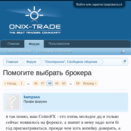
Войти или зарегистрироваться
Главная
Пользователи
Форум
Поиск сообщений
Последние сообщения
Главная
Форум
"Околорынок", Свободное общение
Выбор брокера (ДЦ)
Помогите выбрать брокера
< Назад
1
←
46
47
48
49
50
→
58
Вперёд >
kampaxa
Профи форума
я так понял, ваш CentroFX - єто очень молодое дц и только
сейчас появилось на форексе, а значит к нему надо хотя бі
год присматриваться, прежде чем хоть копейку доверить, а