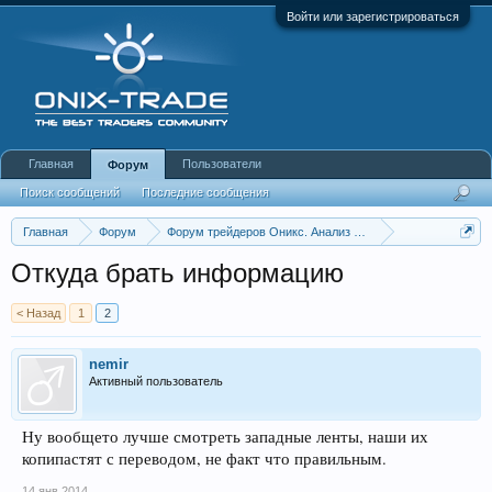
Войти или зарегистрироваться
Главная
Пользователи
Форум
Поиск сообщений
Последние сообщения
Главная
Форум
Форум трейдеров Оникс. Анализ и обсуждение рынка
Аналитика по акциям и CFD.
Откуда брать информацию
< Назад
1
2
nemir
Активный пользователь
Ну вообщето лучше смотреть западные ленты, наши их
копипастят с переводом, не факт что правильным.
14 янв 2014