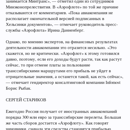
занимается Минтранс», — отметил один из сотрудников
Минэконопрелествития. В «Аэрофлоте» по той же причине
отказываются от комментариев. «Пока авиакомпания не
располагает окончательной версией подписанных в
Хельсинки документов», — отмечает руководитель пресс-
службы «Аэрофлота» Ирина Данненберг.
Однако, по мнению экспертов, на финансовых результатах
деятельности авиакомпании это отразится несильно. «Это
скажется, но не критически. «Аэрофлот» к этому готовился
давно, поэтому, если его доходы будут расти, так как растут
сейчас, то при отмене платы за пользование
транссибирскими маршрутами его прибыль не уйдет в
отрицательные значения, а останется такой, как есть сейчас»,
— отмечает гендиректор консалтинговой компании Infomost
Борис Рыбак.
СЕРГЕЙ СТАРИКОВ
Ежегодно Россия получает от иностранных авиакомпаний
порядка 300 млн евро за транссибирские перелеты. Большая
же часть сборов достается «Аэрофлоту». Как говорят
чиновники, сначала эти средства становятся прибылью