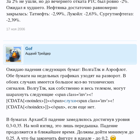
За 2% не ушли, но до вечернего отката РТС был ровно -2%.
Ожидал я худшего. Нефтянка достаточно равномерно
закрылась: Татнефть: -2,99%, Лукойл: -2,63%, Сургутнефтегаз:
-2,39%.
17 ноя 2006
Gof
Аццкий Трейдер
Ожидаю падения следующих бумаг: ВолгаТлк и Аэрофлот.
Обе бумаги на недельных графиках уходят на разворот. В
обоих случаях имеется большое кол-во технических
сигналов. ВолгуТлк, как собственно и весь телеком, могут
шарахнуть следующие <span class='inv'><!
[CDATA[<noindex>]]></span>
слухи
<span class='inv'><!
[CDATA[</noindex>]]></span>, если еще нет.
В бумагах АрханСб падение замедлилось достигнув уровня
0,3-0,35. На мой взгляд, это лишь передышка. Падение
продолжится в ближайшее время. Должны дойти минимум до
0,25. А что бы закончить фигуру в идеале - до 0,2.