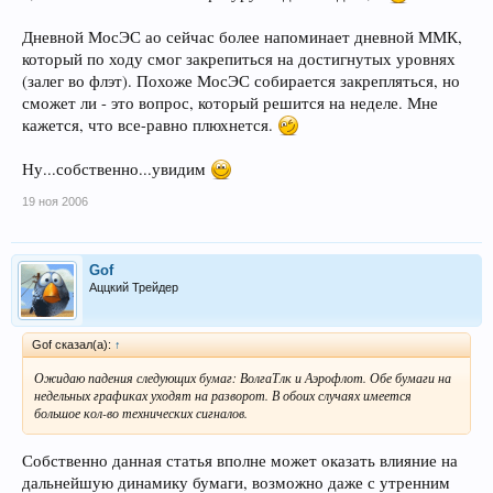
Дневной МосЭС ао сейчас более напоминает дневной ММК,
который по ходу смог закрепиться на достигнутых уровнях
(залег во флэт). Похоже МосЭС собирается закрепляться, но
сможет ли - это вопрос, который решится на неделе. Мне
кажется, что все-равно плюхнется.
Ну...собственно...увидим
19 ноя 2006
Gof
Аццкий Трейдер
Gof сказал(а):
↑
Ожидаю падения следующих бумаг: ВолгаТлк и Аэрофлот. Обе бумаги на
недельных графиках уходят на разворот. В обоих случаях имеется
большое кол-во технических сигналов.
Собственно данная статья вполне может оказать влияние на
дальнейшую динамику бумаги, возможно даже с утренним