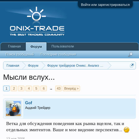
Войти или зарегистрироваться
Главная
Пользователи
Форум
Поиск сообщений
Последние сообщения
Главная
Форум
Форум трейдеров Оникс. Анализ и обсуждение рынка
Аналитика по акциям и CFD.
Мысли вслух...
1
2
3
4
5
6
→
43
Вперёд >
Gof
Аццкий Трейдер
Ветка для обсуждения поведения как рынка вцелом, так и
отдельных эмитентов. Ваше и мое видение перспектив...
13 ноя 2006