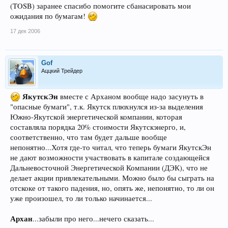
(TOSB) заранее спасибо помогите сбанасировать мои
ожидания по бумагам!
17 дек 2006
Gof
Аццкий Трейдер
ЯкутскЭн
вместе с Арханом вообще надо засунуть в
"опасные бумаги", т.к. Якутск плюхнулся из-за выделения
Южно-Якутской энергетической компании, которая
составляла порядка 20% стоимости Якутскэнерго, и,
соответственно, что там будет дальше вообще
непонятно...Хотя где-то читал, что теперь бумаги ЯкутскЭн
не дают возможности участвовать в капитале создающейся
Дальневосточной Энергетической Компании (ДЭК), что не
делает акции привлекательными. Можно было бы сыграть на
отскоке от такого падения, но, опять же, непонятно, то ли он
уже произошел, то ли только начинается...
Архан
...забыли про него...нечего сказать...