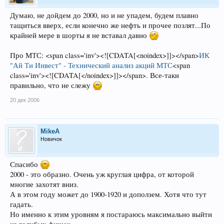
Думаю, не дойдем до 2000, но и не упадем, будем плавно
тащиться вверх, если конечно же нефть и прочее позлят...По
крайней мере в шорты я не вставал давно
Про МТС: <span class='inv'><![CDATA[<noindex>]]></span>
ИК
"Ай Ти Инвест" - Технический анализ акций МТС
<span
class='inv'><![CDATA[</noindex>]]></span>. Все-таки
правильно, что не слежу
20 дек 2006
MikeA
Новичок
Спасибо
2000 - это образно. Очень уж круглая цифра, от которой
многие захотят вниз.
А в этом году может до 1900-1920 и доползем. Хотя что тут
гадать.
Но именно к этим уровням я постараюсь максимально выйти