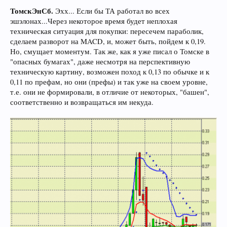
ТомскЭнСб.
Эхх... Если бы ТА работал во всех
эшэлонах...Через некоторое время будет неплохая
техническая ситуация для покупки: пересечем параболик,
сделаем разворот на MACD, и, может быть, пойдем к 0,19.
Но, смущает моментум. Так же, как я уже писал о Томске в
"опасных бумагах", даже несмотря на перспективную
техническую картину, возможен поход к 0,13 по обычке и к
0,11 по префам, но они (префы) и так уже на своем уровне,
т.е. они не формировали, в отличие от некоторых, "башен",
соответственно и возвращаться им некуда.