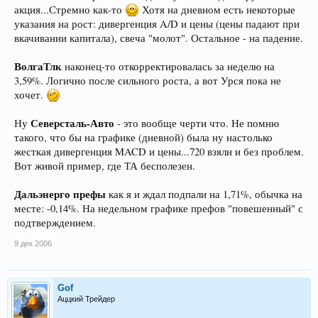
акция...Стремно как-то
Хотя на дневном есть некоторые
указания на рост: дивергенция A/D и цены (цены падают при
вкачивании капитала), свеча "молот". Остальное - на падение.
ВолгаТлк
наконец-то откорректировалась за неделю на
3,59%. Логично после сильного роста, а вот Урся пока не
хочет.
Северсталь-Авто
Ну
- это вообще черти что. Не помню
такого, что бы на графике (дневной) была ну настолько
жесткая дивергенция MACD и цены...720 взяли и без проблем.
Вот живой пример, где ТА бесполезен.
Дальэнерго префы
как я и ждал подпали на 1,71%, обычка на
месте: -0,14%. На недельном графике префов "повешенный" с
подтверждением.
9 дек 2006
Gof
Аццкий Трейдер