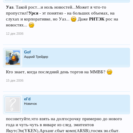
Уаз
. Такой рост...и ноль новостей...Может я что-то
Урся
пропустил?
- эт понятно - на больших объемах, на
РИТЭК
слухах и корпоративке, но Уаз...
Даже
рос на
новостях...
12 дек 2006
Gof
Аццкий Трейдер
Кто знает, когда последний день торгов на ММВБ?
15 дек 2006
el'd
Новичок
посоветуйте,что взять на долгосрочку примерно до нового
года и чуть-чуть в январе из след. эмитентов
ЯкутсЭн(YKEN),Арханг.сбыт комп(ARSB),тосмк эн.сбыт.