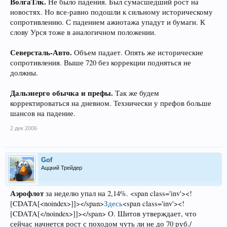
ВолгаТлк.
Не было падения. Был сумасшедший рост на
новостях. Но все-равно подошли к сильному историческому
сопротивлению. С падением ажиотажа упадут и бумаги. К
слову Урся тоже в аналогичном положении.
Северсталь-Авто.
Объем падает. Опять же исторические
сопротивления. Выше 720 без коррекции подняться не
должны.
Дальэнерго обычка и префы.
Так же будем
корректироваться на дневном. Технически у префов больше
шансов на падение.
2 дек 2006
Gof
Аццкий Трейдер
Аэрофлот
за неделю упал на 2,14%. <span class='inv'><!
[CDATA[<noindex>]]></span>
Здесь
<span class='inv'><!
[CDATA[</noindex>]]></span> О. Шитов утверждает, что
сейчас начнется рост с походом чуть ли не до 70 руб./