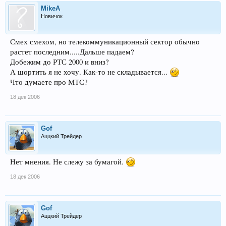
MikeA
Новичок
Смех смехом, но телекоммуникационный сектор обычно
растет последним.....Дальше падаем?
Добежим до РТС 2000 и вниз?
А шортить я не хочу. Как-то не складывается...
Что думаете про МТС?
18 дек 2006
Gof
Аццкий Трейдер
Нет мнения. Не слежу за бумагой.
18 дек 2006
Gof
Аццкий Трейдер