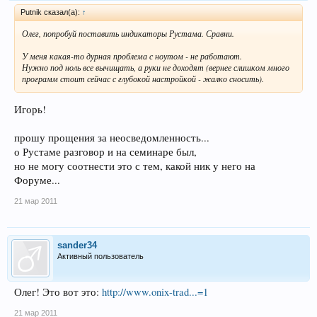
Рutnik сказал(а):
↑
Олег, попробуй поставить индикаторы Рустама. Сравни.
У меня какая-то дурная проблема с ноутом - не работают.
Нужно под ноль все вычищать, а руки не доходят (вернее слишком много
программ стоит сейчас с глубокой настройкой - жалко сносить).
Игорь!
прошу прощения за неосведомленность...
о Рустаме разговор и на семинаре был,
но не могу соотнести это с тем, какой ник у него на
Форуме...
21 мар 2011
sander34
Активный пользователь
Олег! Это вот это:
http://www.onix-trad...=1
21 мар 2011