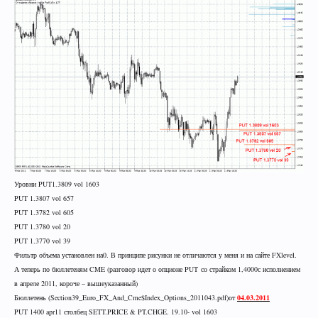
Уровни
PUT1.3809 vol 1603
PUT 1.3807 vol 657
PUT 1.3782 vol 605
PUT 1.3780 vol 20
PUT 1.3770 vol 39
Фильтр объема установлен на0. В принципе рисунки не отличаются у меня и на сайте
FXlevel
.
А теперь по бюллетеням
CME
(разговор идет о опционе
PUT
со страйком 1,4000с исполнением
в апреле 2011, короче – вышеуказанный)
Бюллетень
(Section39_Euro_FX_And_Cme$Index_Options_2011043.pdf)
от
04.03.2011
PUT 1400 apr11
столбец
SETT.PRICE & PT.CHGE. 19.10- vol 1603