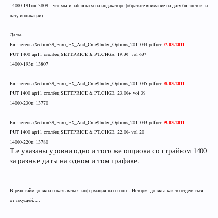
14000-191п=13809 - что мы и наблюдаем на индикаторе (обратите внимание на дату бюллетеня и
дату индикации)
Далее
Бюллетень
(Section39_Euro_FX_And_Cme$Index_Options_2011044.pdf)
от
07.03.2011
PUT 1400 apr11
столбец
SETT.PRICE & PT.CHGE. 19.
3
0- vol
637
14000-193п=13807
Бюллетень
(Section39_Euro_FX_And_Cme$Index_Options_2011045.pdf)
от
08.03.2011
PUT 1400 apr11
столбец
SETT.PRICE & PT.CHGE.
23
.
00+
vol
39
14000-230п=13770
Бюллетень
(Section39_Euro_FX_And_Cme$Index_Options_2011043.pdf)
от
09.03.2011
PUT 1400 apr11
столбец
SETT.PRICE & PT.CHGE.
22
.
0
0- vol
20
14000-220п=13780
Т.е указаны уровни одно и того же опциона со страйком 1400
за разные даты на одном и том графике.
В реал-тайм должна показываться информация на сегодня. История должна как то отделяться
от текущей…..