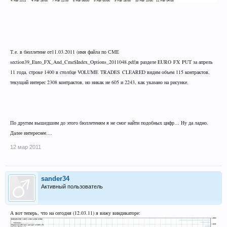
Т.е. в бюллетене от11.03.2011 (имя файла по СМЕ
section39_Euro_FX_And_Cme$Index_Options_2011048.pdf)в разделе
EURO
FX
PUT
за апрель
11 года, строке 1400 в столбце
VOLUME
TRADES
CLEARED
видим объем 115 контрактов,
текущий интерес 2308 контрактов, но никак не 605 и 2243, как указано на рисунке.
По другим вышедшим до этого бюллетеням я не смог найти подобных цифр… Ну да ладно.
Далее интереснее....
12 мар 2011
sander34
Активный пользователь
А вот теперь, что на сегодня (12.03.11) я вижу виндикаторе: