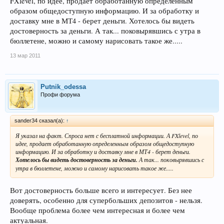
FXlevel, по идее, продает обработанную определенным
образом общедоступную информацию. И за обработку и
доставку мне в МТ4 - берет деньги. Хотелось бы видеть
достоверность за деньги. А так... поковырявшись с утра в
бюллетене, можно и самому нарисовать такое же.....
13 мар 2011
Putnik_odessa
Профи форума
sander34 сказал(а):
↑
Я указал на факт. Спроса нет с бесплатной информации. А FXlevel, по
идее, продает обработанную определенным образом общедоступную
информацию. И за обработку и доставку мне в МТ4 - берет деньги.
Хотелось бы видеть достоверность за деньги.
А так... поковырявшись с
утра в бюллетене, можно и самому нарисовать такое же.....
Вот достоверность больше всего и интересует. Без нее
доверять, особенно для супербольших депозитов - нельзя.
Вообще проблема более чем интересная и более чем
актуальная.