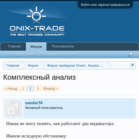
Войти или зарегистрироваться
Главная
Пользователи
Форум
Поиск сообщений
Последние сообщения
Главная
Форум
Форум трейдеров Оникс. Анализ и обсуждение рынка
DML&EWA Technique
Комплексный анализ
< Назад
1
2
3
Вперёд >
sander34
Активный пользователь
Никак не могу понять, как работают два индикатора.
Имеем исходную обстановку: