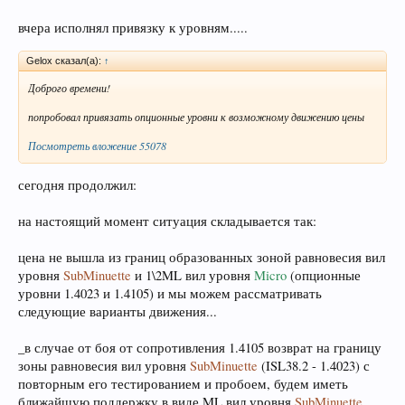
вчера исполнял привязку к уровням.....
Gelox сказал(а):
↑
Доброго времени!
попробовал привязать опционные уровни к возможному движению цены
Посмотреть вложение 55078
сегодня продолжил:
на настоящий момент ситуация складывается так:
цена не вышла из границ образованных зоной равновесия вил
уровня
SubMinuette
и 1\2ML вил уровня
Micro
(опционные
уровни 1.4023 и 1.4105) и мы можем рассматривать
следующие варианты движения...
_в случае от боя от сопротивления 1.4105 возврат на границу
зоны равновесия вил уровня
SubMinuette
(ISL38.2 - 1.4023) с
повторным его тестированием и пробоем, будем иметь
ближайшую поддержку в виде ML вил уровня
SubMinuette