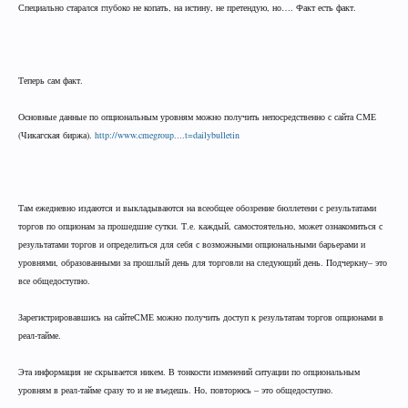
Специально старался глубоко не копать, на истину, не претендую, но…. Факт есть факт.
Теперь сам факт.
Основные данные по опциональным уровням можно получить непосредственно с сайта СМЕ
(Чикагская биржа).
http://www.cmegroup....t=dailybulletin
Там ежедневно издаются и выкладываются на всеобщее обозрение бюллетени с результатами
торгов по опционам за прошедшие сутки. Т.е. каждый, самостоятельно, может ознакомиться с
результатами торгов и определиться для себя с возможными опциональными барьерами и
уровнями, образованными за прошлый день для торговли на следующий день. Подчеркну– это
все общедоступно.
Зарегистрировавшись на сайтеСМЕ можно получить доступ к результатам торгов опционами в
реал-тайме.
Эта информация не скрывается никем. В тонкости изменений ситуации по опциональным
уровням в реал-тайме сразу то и не въедешь. Но, повторюсь – это общедоступно.