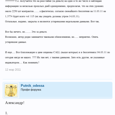
????????? Т.е. получается,что на реал-тайме (за деньги) на одно и то же число я наблюдаю
информацию за несколько прошлых дней одновременно, предполагая, что на этих уровнях
около 2250 шт контрактов…… а фактически, согласно свежайшего бюллетеня на 11.03.11 на
1,3774 будет всего
vol
115 (их мы увидеть должны утром 14,03,11).
Остальные, видимо, закрыты и являются устаревшими недельными данными. Вот так.
Все бы ничего, но……. Это за деньги.
Возможно, автор редко занимается таковыми обновлениями, но….. неприятно. Опять
устаревшие данные.
И еще…. Все близлежащие к цене опционы
CALL
(выше которые) я в бюллетеняхс 04.03.11 по
сегодня нигде не нашел. ???? Их там нет, с такими данными. Зато есть другие
, не указанные
индикатором…. Как понимать
?
12 мар 2011
Putnik_odessa
Профи форума
Александр!
1.