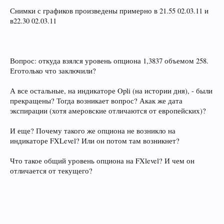
Снимки с графиков произведены примерно в 21.55 02.03.11 и
в22.30 02.03.11
Вопрос: откуда взялся уровень опциона 1,3837 объемом 258.
Еготолько что заключили?
А все остальные, на индикаторе Opli (на истории дня), - были
прекращены? Тогда возникает вопрос? Акак же дата
экспирации (хотя амеровские отличаются от европейских)?
И еще? Почему такого же опциона не возникло на
индикаторе FXLevel? Или он потом там возникнет?
Что такое общий уровень опциона на FXlevel? И чем он
отличается от текущего?