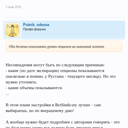
2 мар 2011
Putnik_odessa
Профи форума
Оба должны показывать уровни опционов на нынешний момент.
Несовпадения могут быть по следующим причинам:
- какие (по дате экспирации) опционы показываются
(насколько я помню, у Рустама - текущего месяца). Но это
нужно уточнить.
- какие объемы показываются.
...
В этом плане настройки в BetSindicatу лучше - сам
выбираешь, но по вчерашнему дню!
А вообще нужно будет подробнее с авторами говорить - это
по большому счету все должно быть введено ими в