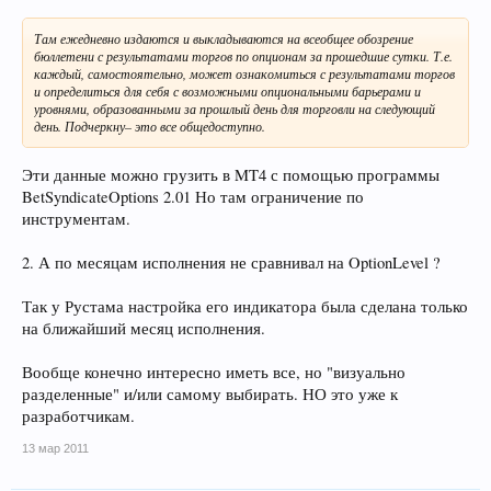
Там ежедневно издаются и выкладываются на всеобщее обозрение
бюллетени с результатами торгов по опционам за прошедшие сутки. Т.е.
каждый, самостоятельно, может ознакомиться с результатами торгов
и определиться для себя с возможными опциональными барьерами и
уровнями, образованными за прошлый день для торговли на следующий
день. Подчеркну– это все общедоступно.
Эти данные можно грузить в MT4 с помощью программы
BetSyndicateOptions 2.01 Но там ограничение по
инструментам.
2. А по месяцам исполнения не сравнивал на OptionLevel ?
Так у Рустама настройка его индикатора была сделана только
на ближайший месяц исполнения.
Вообще конечно интересно иметь все, но "визуально
разделенные" и/или самому выбирать. НО это уже к
разработчикам.
13 мар 2011