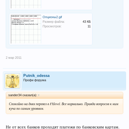
Опционы2.gif
Размер файла:
43 КБ
Просмотров:
11
2 мар 2011
Putnik_odessa
Профи форума
sander34 сказал(а):
↑
Спокойно на днях перевел в FXlevel. Все нормально. Правда вопросов к ним
куча по самим уровням.
Не от всех банков проходят платежи по банковским картам.