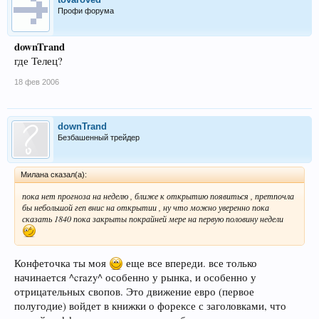
Профи форума
downTrand
где Телец?
18 фев 2006
downTrand
Безбашенный трейдер
Милана сказал(а):
пока нет прогноза на неделю , ближе к открытию появиться , претпочла
бы небольшой геп внис на открытии , ну что можно уверенно пока
сказать 1840 пока закрыты покрайней мере на первую половину недели
Конфеточка ты моя
еще все впереди. все только
начинается ^crazy^ особенно у рынка, и особенно у
отрицательных свопов. Это движение евро (первое
полугодие) войдет в книжки о форексе с заголовками, что