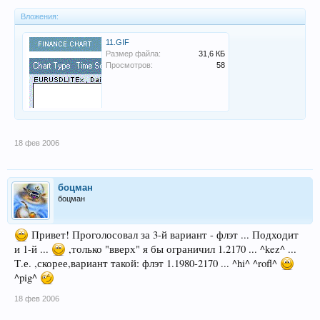
Вложения:
11.GIF
Размер файла:
31,6 КБ
Просмотров:
58
18 фев 2006
боцман
боцман
Привет! Проголосовал за 3-й вариант - флэт ... Подходит
и 1-й ...
,только "вверх" я бы ограничил 1.2170 ... ^kez^ ...
Т.е. ,скорее,вариант такой: флэт 1.1980-2170 ... ^hi^ ^rofl^
^pig^
18 фев 2006