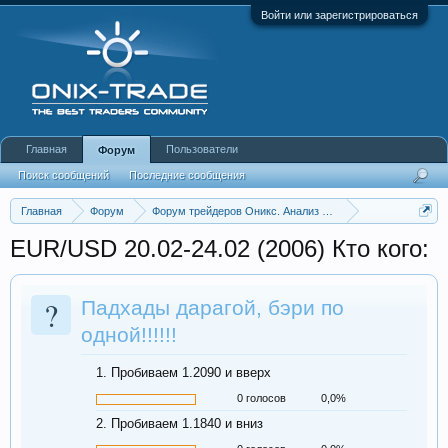
Войти или зарегистрироваться
Главная
Пользователи
Форум
Поиск сообщений
Последние сообщения
Главная
Форум
Форум трейдеров Оникс. Анализ и обсуждение рынка
Аналитика Forex
Архив Еврофлуда
EUR/USD 20.02-24.02 (2006) Кто кого:
?
Падхады дарагой, бэри по
одной!!!!!!
1. Пробиваем 1.2090 и вверх
0 голосов
0,0%
2. Пробиваем 1.1840 и вниз