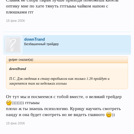
оптику мне по хате тянуть ггггыыы чайком напою с
плюшками ггг
18 фев 2006
downTrand
Безбашенный трейдер
gviper сказал(а):
downTrand
П.С. Для сведения я стану евробыком как только 1.26 пройдут и
закрепятся там на недельках ггггыы
От тут мы и посмеемся с тобой вместе, о великий трейдер
)))))))) гггыыы
плохо ж ты знаешь психологию. Курицу научить смотреть
оанду и она будет смотреть но не видеть главного
))
18 фев 2006