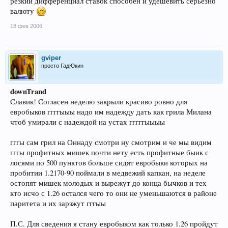
резкий дифференциал ставок способен и удешевить серьезно
валюту
18 фев 2006
gviper
просто ГадЮкин
downTrand
Славик! Согласен неделю закрыли красиво ровно для
евробыков ггггыыы надо им надежду дать как грила Милана
чтоб умирали с надеждой на устах гггггыыыы
гггы сам грил на Оннаду смотри ну смотрим и че мы видим
гггы профитных мишек почти нету есть профитные быик с
лосями по 500 пунктов больше сидят евробыки которых на
пробитии 1.2170-90 поймали в медвежий капкан, на неделе
остопят мишек молодых и вырежут до конца бычков и тех
кто исчо с 1.26 остался чего то они не уменьшаются в районе
паритета и их зарэжут гггыы
П.С. Для сведения я стану евробыком как только 1.26 пройдут