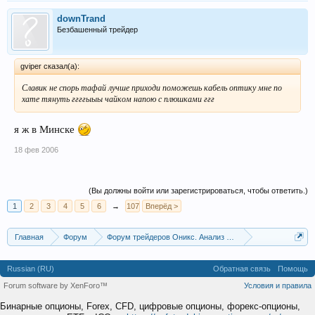
downTrand
Безбашенный трейдер
gviper сказал(а):
Славик не спорь тафай лучше приходи поможешь кабель оптику мне по
хате тянуть ггггыыы чайком напою с плюшками ггг
я ж в Минске
18 фев 2006
(Вы должны войти или зарегистрироваться, чтобы ответить.)
1
2
3
4
5
6
→
107
Вперёд >
Главная
Форум
Форум трейдеров Оникс. Анализ и обсуждение рынка
Аналитика Forex
Архив Еврофлуда
Russian (RU)
Обратная связь
Помощь
Forum software by XenForo™
Условия и правила
Бинарные опционы, Forex, CFD, цифровые опционы, форекс-опционы,