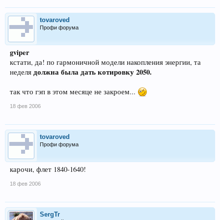
tovaroved
Профи форума
gviper
кстати, да! по гармоничной модели накопления энергии, та
должна была дать котировку 2050.
неделя
так что гэп в этом месяце не закроем...
18 фев 2006
tovaroved
Профи форума
карочи, флет 1840-1640!
18 фев 2006
SergTr