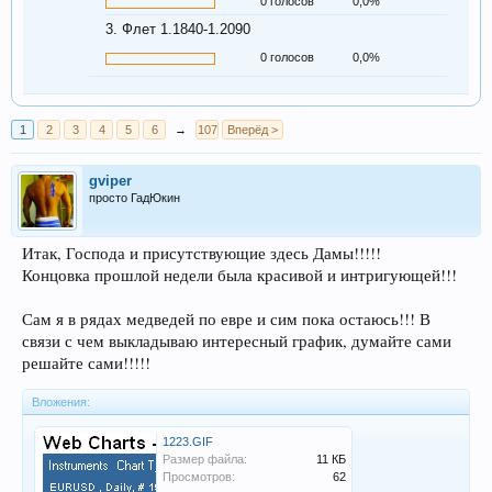
0 голосов
0,0%
3. Флет 1.1840-1.2090
0 голосов
0,0%
1
2
3
4
5
6
→
107
Вперёд >
gviper
просто ГадЮкин
Итак, Господа и присутствующие здесь Дамы!!!!!
Концовка прошлой недели была красивой и интригующей!!!
Сам я в рядах медведей по евре и сим пока остаюсь!!! В
связи с чем выкладываю интересный график, думайте сами
решайте сами!!!!!
Вложения:
1223.GIF
Размер файла:
11 КБ
Просмотров:
62