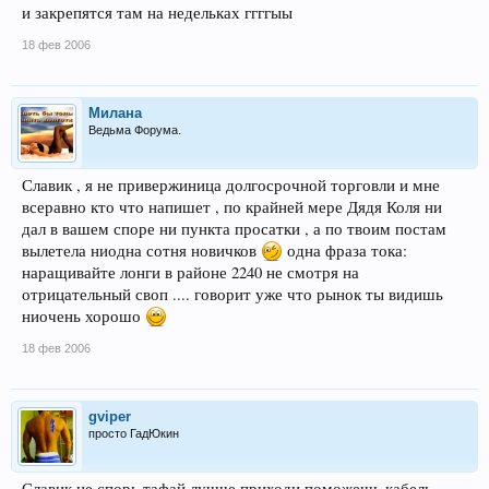
и закрепятся там на недельках ггггыы
18 фев 2006
Милана
Ведьма Форума.
Славик , я не привержиница долгосрочной торговли и мне
всеравно кто что напишет , по крайней мере Дядя Коля ни
дал в вашем споре ни пункта просатки , а по твоим постам
вылетела ниодна сотня новичков
одна фраза тока:
наращивайте лонги в районе 2240 не смотря на
отрицательный своп .... говорит уже что рынок ты видишь
ниочень хорошо
18 фев 2006
gviper
просто ГадЮкин
Славик не спорь тафай лучше приходи поможешь кабель