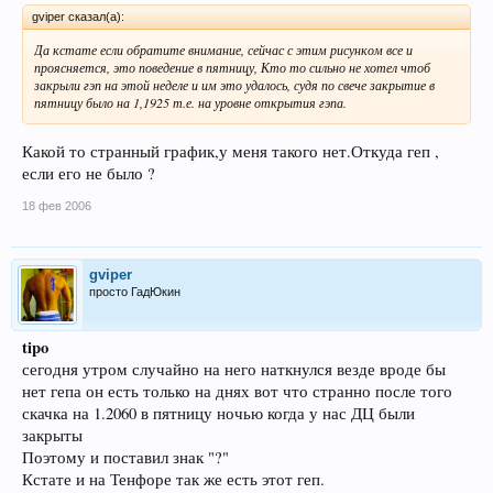
gviper сказал(а):
Да кстате если обратите внимание, сейчас с этим рисунком все и
проясняется, это поведение в пятницу, Кто то сильно не хотел чтоб
закрыли гэп на этой неделе и им это удалось, судя по свече закрытие в
пятницу было на 1,1925 т.е. на уровне открытия гэпа.
Какой то странный график,у меня такого нет.Откуда геп ,
если его не было ?
18 фев 2006
gviper
просто ГадЮкин
tipo
сегодня утром случайно на него наткнулся везде вроде бы
нет гепа он есть только на днях вот что странно после того
скачка на 1.2060 в пятницу ночью когда у нас ДЦ были
закрыты
Поэтому и поставил знак "?"
Кстате и на Тенфоре так же есть этот геп.