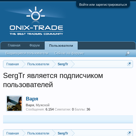
Войти или зарегистрироваться
Главная
Форум
Пользователи
Выдающиеся пользователи
Сейчас на форуме
Недавняя активность
Новые сообщения профиля
Главная
Пользователи
SergTr
SergTr является подписчиком
пользователей
Варя
Варя
, Мужской
Сообщения:
6.154
Симпатии:
0
Баллы:
36
Главная
Пользователи
SergTr