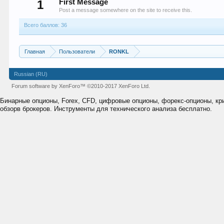
1
First Message
Post a message somewhere on the site to receive this.
Всего баллов: 36
Главная
Пользователи
RONKL
Russian (RU)
Forum software by XenForo™
©2010-2017 XenForo Ltd.
Бинарные опционы, Forex, CFD, цифровые опционы, форекс-опционы, к
обзорв брокеров. Инструменты для технического анализа бесплатно.