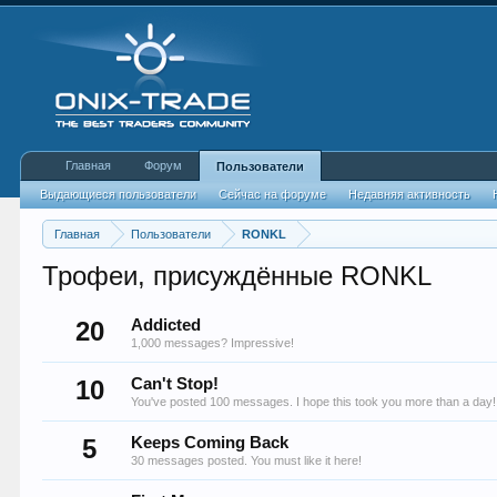
Главная
Форум
Пользователи
Выдающиеся пользователи
Сейчас на форуме
Недавняя активность
Главная
Пользователи
RONKL
Трофеи, присуждённые RONKL
20
Addicted
1,000 messages? Impressive!
10
Can't Stop!
You've posted 100 messages. I hope this took you more than a day!
5
Keeps Coming Back
30 messages posted. You must like it here!