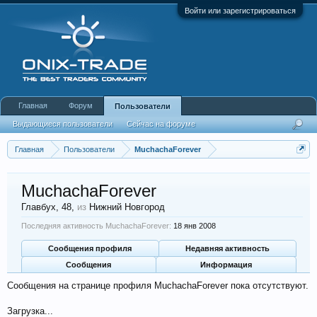
Войти или зарегистрироваться
Главная
Форум
Пользователи
Выдающиеся пользователи
Сейчас на форуме
Недавняя активность
Новые сообщения профиля
Главная
Пользователи
MuchachaForever
MuchachaForever
Главбух
, 48,
из
Нижний Новгород
Последняя активность MuchachaForever:
18 янв 2008
Сообщения профиля
Недавняя активность
Сообщения
Информация
Сообщения на странице профиля MuchachaForever пока отсутствуют.
Загрузка...