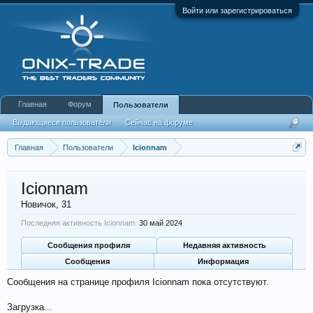
Войти или зарегистрироваться
Главная
Форум
Пользователи
Выдающиеся пользователи
Сейчас на форуме
Недавняя активность
Новые сообщения профиля
Главная
Пользователи
Icionnam
Icionnam
Новичок
, 31
Последняя активность Icionnam:
30 май 2024
Сообщения профиля
Недавняя активность
Сообщения
Информация
Сообщения на странице профиля Icionnam пока отсутствуют.
Загрузка...