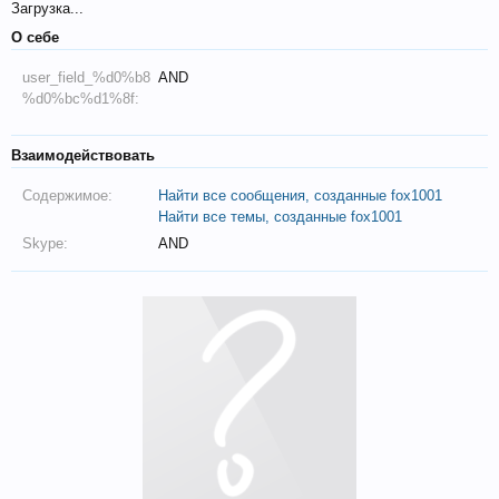
Загрузка...
О себе
user_field_%d0%b8
AND
%d0%bc%d1%8f:
Взаимодействовать
Содержимое:
Найти все сообщения, созданные fox1001
Найти все темы, созданные fox1001
Skype:
AND