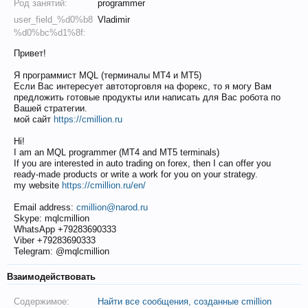
Род занятий:
programmer
user_field_%d0%b8
Vladimir
%d0%bc%d1%8f:
Привет!
Я программист MQL (терминалы MT4 и MT5)
Если Вас интересует автоторговля на форекс, то я могу Вам
предложить готовые продукты или написать для Вас робота по
Вашей стратегии.
мой сайт
https://cmillion.ru
Hi!
I am an MQL programmer (MT4 and MT5 terminals)
If you are interested in auto trading on forex, then I can offer you
ready-made products or write a work for you on your strategy.
my website
https://cmillion.ru/en/
Email address:
cmillion@narod.ru
Skype: mqlcmillion
WhatsApp +79283690333
Viber +79283690333
Telegram: @mqlcmillion
Взаимодействовать
Содержимое:
Найти все сообщения, созданные cmillion