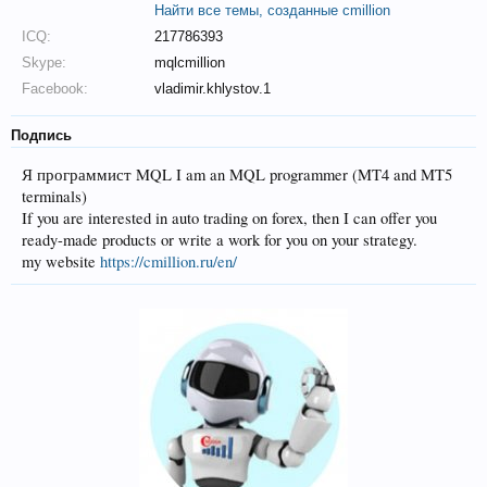
Найти все темы, созданные cmillion
ICQ:
217786393
Skype:
mqlcmillion
Facebook:
vladimir.khlystov.1
Подпись
Я программист MQL I am an MQL programmer (MT4 and MT5
terminals)
If you are interested in auto trading on forex, then I can offer you
ready-made products or write a work for you on your strategy.
my website
https://cmillion.ru/en/