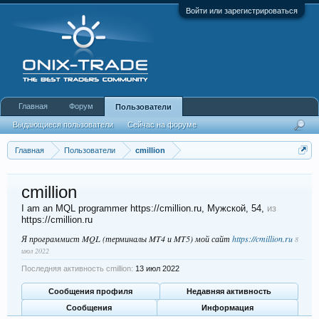
Войти или зарегистрироваться
Главная
Форум
Пользователи
Выдающиеся пользователи
Сейчас на форуме
Недавняя активность
Новые сообщения профиля
Главная
Пользователи
cmillion
cmillion
I am an MQL programmer https://cmillion.ru
, Мужской, 54,
из
https://cmillion.ru
Я программист MQL (терминалы MT4 и MT5) мой сайт
https://cmillion.ru
8
июл 2022
Последняя активность cmillion:
13 июл 2022
Сообщения профиля
Недавняя активность
Сообщения
Информация