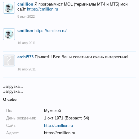
cmillion
Я программист MQL (терминалы MT4 и MT5) мой
сайт
https://cmillion.ru
8 июл 2022
cmillion
https://cmillion.ru/
16 апр 2011
archi533
Привет!!! Все Ваши советники очень интересные!
16 апр 2011
Загрузка...
Загрузка...
О себе
Пол:
Мужской
День рождения:
1 окт 1971 (Возраст: 54)
Сайт:
http://cmillion.ru
Адрес:
https://cmillion.ru