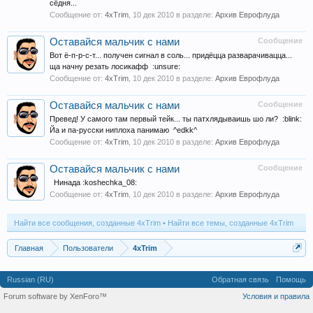
сёдня...
Сообщение от:
4xTrim
,
10 дек 2010
в разделе:
Архив Еврофлуда
Оставайся мальчик с нами
Сообщение
Вот ё-п-р-с-т... получен сигнал в соль... придёцца разварачивацца...
ща начну резать лосикафф :unsure:
Сообщение от:
4xTrim
,
10 дек 2010
в разделе:
Архив Еврофлуда
Оставайся мальчик с нами
Сообщение
Превед! У самого там первый тейк... ты патхлядываишь шо ли? :blink:
Йа и па-русски ниплоха панимаю ^edkk^
Сообщение от:
4xTrim
,
10 дек 2010
в разделе:
Архив Еврофлуда
Оставайся мальчик с нами
Сообщение
Нинада :koshechka_08:
Сообщение от:
4xTrim
,
10 дек 2010
в разделе:
Архив Еврофлуда
Найти все сообщения, созданные 4xTrim
Найти все темы, созданные 4xTrim
Главная
Пользователи
4xTrim
Russian (RU)
Обратная связь
Помощь
Forum software by XenForo™
Условия и правила