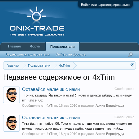
Войти или зарегистрироваться
Главная
Форум
Пользователи
Выдающиеся пользователи
Сейчас на форуме
Недавняя активность
Новые сообщения профиля
Главная
Пользователи
4xTrim
Недавнее содержимое от 4xTrim
Оставайся мальчик с нами
Сообщение
Точна, камрад! Йа такой и есть! Я исчо и деньхи атбиру... еси найду...
ггг :tatice_06:
Сообщение от:
4xTrim
,
16 дек 2010
в разделе:
Архив Еврофлуда
Оставайся мальчик с нами
Сообщение
Тута йа... гггг :tatice_06: Тока я падумал, шо мая писанина никаму не
нужна... нихто ж ни пишет, куда вашёл, када вышел... вот и йа...
Сообщение от:
4xTrim
,
16 дек 2010
в разделе:
Архив Еврофлуда