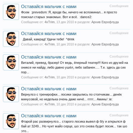
Оставайся мальчик с нами
Сообщение
Фсем :prevedsm: Я, вроде бы, ничего не вспоминал... я просто
поискал старых знакомых. Вот и всё. :dance2:
Сообщение от:
4xTrim
,
13 дек 2010
в разделе:
Архив Еврофлуда
Оставайся мальчик с нами
Сообщение
Давай, камрад! Удачи тебе! ^drink
Сообщение от:
4xTrim
,
10 дек 2010
в разделе:
Архив Еврофлуда
Оставайся мальчик с нами
Сообщение
Виталий, превед, бразер! От ведь, ёперный театер!!! Кого из друзей на
ониксе ни найду, либо давно ушёл, либо забанен..... Т.е. здесь да сих
пор...
Сообщение от:
4xTrim
,
10 дек 2010
в разделе:
Архив Еврофлуда
Оставайся мальчик с нами
Сообщение
Вернулсо с тренирофки... лосики закрылись по стопчикам... денёк
минусовой, но неделька очень даже ничё... ггггг... Аминь! :ie:
Сообщение от:
4xTrim
,
10 дек 2010
в разделе:
Архив Еврофлуда
Оставайся мальчик с нами
Сообщение
Фтарой рас развирнулсо... старого лосика вывел ф б/у и аткрылся ф
бай ат 3249... Но чуит майо серце, шо это снова будит лосик... так шо
это...