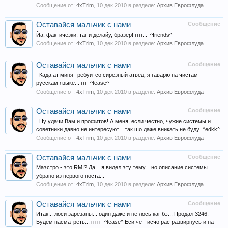
Сообщение от:
4xTrim
,
10 дек 2010
в разделе:
Архив Еврофлуда
Оставайся мальчик с нами
Сообщение
Йа, фактичезки, таг и делайу, бразер! гггг... ^friends^
Сообщение от:
4xTrim
,
10 дек 2010
в разделе:
Архив Еврофлуда
Оставайся мальчик с нами
Сообщение
Када ат миня требуитсо сирёзный атвед, я гаварю на чистам
русскам языке... ггг ^tease^
Сообщение от:
4xTrim
,
10 дек 2010
в разделе:
Архив Еврофлуда
Оставайся мальчик с нами
Сообщение
Ну удачи Вам и профитов! А меня, если честно, чужие системы и
советники давно не интересуют... так шо даже вникать не буду ^edkk^
Сообщение от:
4xTrim
,
10 дек 2010
в разделе:
Архив Еврофлуда
Оставайся мальчик с нами
Сообщение
Маэстро - это RMI? Да... я видел эту тему... но описание системы
убрано из первого поста...
Сообщение от:
4xTrim
,
10 дек 2010
в разделе:
Архив Еврофлуда
Оставайся мальчик с нами
Сообщение
Итак... лоси зарезаны... один даже и не лось каг бэ... Продал 3246.
Будем пасматреть... ггггг ^tease^ Еси чё - исчо рас развирнусь и на